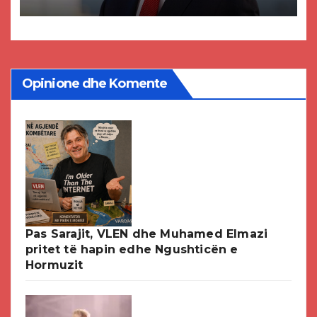
paligjshëm të selisë së VMRO-
DPMNE-së
Opinione dhe Komente
Pas Sarajit, VLEN dhe Muhamed Elmazi
pritet të hapin edhe Ngushticën e
Hormuzit