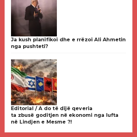
Ja kush planifikoi dhe e rrëzoi Ali Ahmetin
nga pushteti?
Editorial / A do të dijë qeveria
ta zbusë goditjen në ekonomi nga lufta
në Lindjen e Mesme ?!