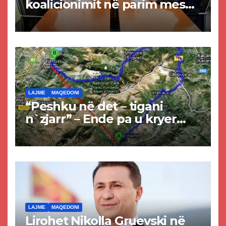
koalicionimit në parim mes
Kurtit dhe Abdixhikut
LAJME
MAQEDONI
“Peshku në det – tigani
n`zjarr” – Ende pa u kryer
projekti i tunelit, komuna e
Tetovës nis punimet për
rrugën Tetovë – Prizren
LAJME
MAQEDONI
Lirohet Nikolla Gruevski në