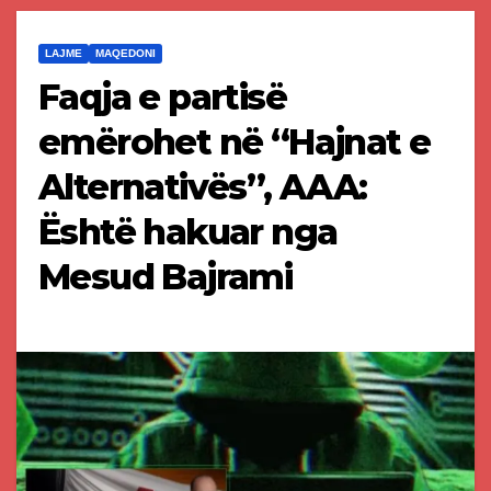
LAJME
MAQEDONI
Faqja e partisë
emërohet në “Hajnat e
Alternativës”, AAA:
Është hakuar nga
Mesud Bajrami