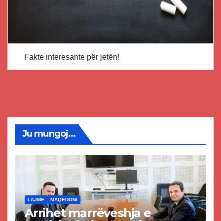
Fakte interesante për jetën!
Ju mungoj...
LAJME
MAQEDONI
Arrihet marrëveshja e