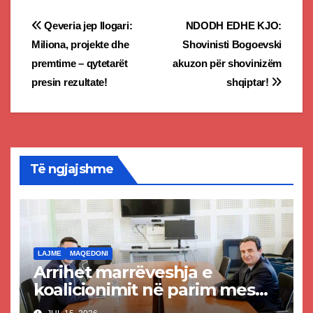
Post
Qeveria jep llogari:
NDODH EDHE KJO:
Miliona, projekte dhe
Shovinisti Bogoevski
navigation
premtime – qytetarët
akuzon për shovinizëm
presin rezultate!
shqiptar!
Të ngjajshme
LAJME
MAQEDONI
Arrihet marrëveshja e
koalicionimit në parim mes
Kurtit dhe Abdixhikut