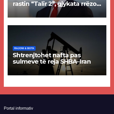
rastin “Talir 2”, gjykata rrëzon
akuzat për ndërtimin e
paligjshëm të selisë së
VMRO-DPMNE-së
RAJONI & BOTA
Shtrenjtohet nafta pas
sulmeve të reja SHBA–Iran
Portal informativ