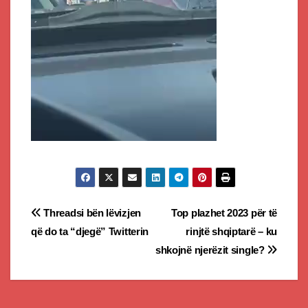
Post
Threadsi bën lëvizjen
Top plazhet 2023 për të
që do ta “djegë” Twitterin
rinjtë shqiptarë – ku
navigation
shkojnë njerëzit single?