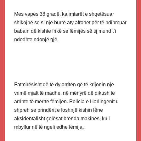
Mes vapës 38 gradë, kalimtarët e shqetësuar
shikojnë se si një burrë aty afrohet për të ndihmuar
babain që kishte frikë se fëmijës së tij mund t’i
ndodhte ndonjë gjë.
Fatmirësisht që të dy arritën që të krijonin një
vrimë mjaft të madhe, në mënyrë që dikush të
arrinte të merrte fëmijën. Policia e Harlingenit u
shpreh se prindërit e foshnjë kishin lënë
aksidentalisht çelësat brenda makinës, ku i
mbyllur në të ngeli edhe fëmija.