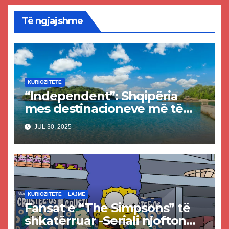
Të ngjajshme
KURIOZITETE
“Independent”: Shqipëria
mes destinacioneve më të
mira për pushime në vitin
JUL 30, 2025
2025
KURIOZITETE
LAJME
Fansat e “The Simpsons” të
shkatërruar -Seriali njofton