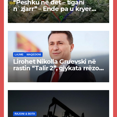
“Peshku në det – tigani
n`zjarr” – Ende pa u kryer
projekti i tunelit, komuna e
Tetovës nis punimet për
rrugën Tetovë – Prizren
LAJME
MAQEDONI
Lirohet Nikolla Gruevski në
rastin “Talir 2”, gjykata rrëzon
akuzat për ndërtimin e
paligjshëm të selisë së
VMRO-DPMNE-së
RAJONI & BOTA