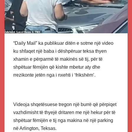
“Daily Mail” ka publikuar ditën e sotme një video
ku shfaqet një baba i dëshpëruar teksa thyen
xhamin e përparmë të makinës së tij, për të
shpëtuar fëmijën që kishte mbetur aty dhe
rrezikonte jetën nga i nxehti i ‘frikshëm’.
Videoja shqetësuese tregon një burrë që përpiqet
vazhdimisht të thyejë dritaren me një hekur për të
shpëtuar fëmijën e tij nga makina në një parking
në Arlington, Teksas.