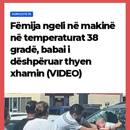
KURIOZITETE
Fëmija ngeli në makinë
në temperaturat 38
gradë, babai i
dëshpëruar thyen
xhamin (VIDEO)