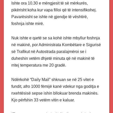
Ishte ora 10.30 e mëngjesit të së mërkurës,
pikërisht koha kur vapa filloi që të intensifikohej.
Pavarësisht se ishte në gjendje të vështirë,
foshnja ishte mirë.
Nuk ishte e qartë se sa kohë ishte mbyllur foshnja
në makinë, por Administrata Kombëtare e Sigurisë
së Trafikut në Autostrada paralajmëroi se i
duheshin vetëm dhjetë minuta që në makinë të
rritej temperatura me 20 gradë.
Ndërkohë “Daily Mail” shkruan se në 25 vitet e
fundit, afro 1000 fëmijë kanë vdekur nga goditja e
nxehtësisë sepse ishin bllokuar brenda makinës.
Kjo përfshin 33 vetëm vitin e kaluar.