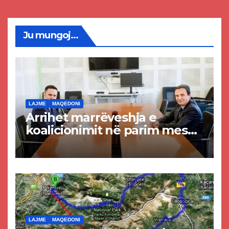
Ju mungoj...
LAJME
MAQEDONI
Arrihet marrëveshja e
koalicionimit në parim mes
Kurtit dhe Abdixhikut
LAJME
MAQEDONI