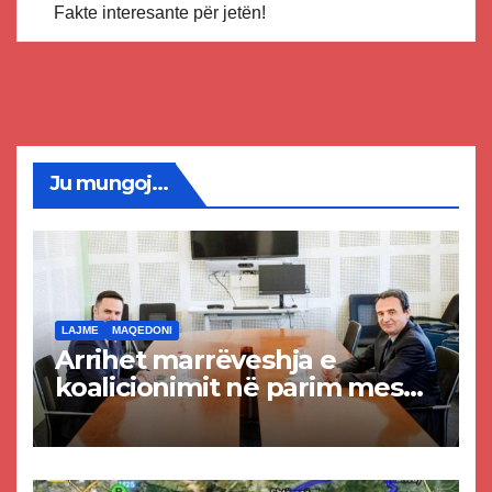
Fakte interesante për jetën!
Ju mungoj...
LAJME
MAQEDONI
Arrihet marrëveshja e
koalicionimit në parim mes
Kurtit dhe Abdixhikut