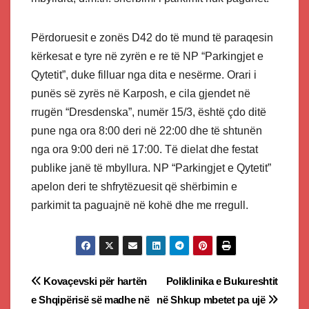
Përdoruesit e zonës D42 do të mund të paraqesin
kërkesat e tyre në zyrën e re të NP “Parkingjet e
Qytetit”, duke filluar nga dita e nesërme. Orari i
punës së zyrës në Karposh, e cila gjendet në
rrugën “Dresdenska”, numër 15/3, është çdo ditë
pune nga ora 8:00 deri në 22:00 dhe të shtunën
nga ora 9:00 deri në 17:00. Të dielat dhe festat
publike janë të mbyllura. NP “Parkingjet e Qytetit”
apelon deri te shfrytëzuesit që shërbimin e
parkimit ta paguajnë në kohë dhe me rregull.
Post
Kovaçevski për hartën
Poliklinika e Bukureshtit
e Shqipërisë së madhe në
në Shkup mbetet pa ujë