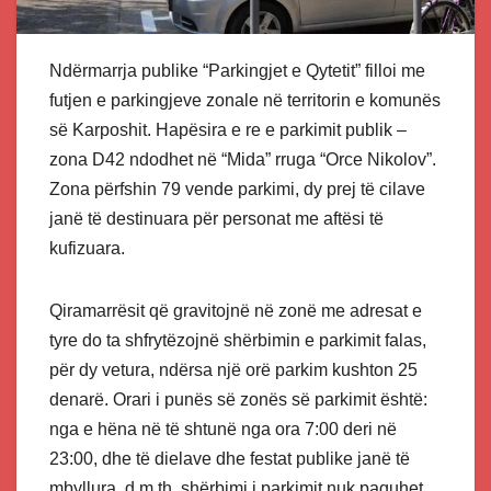
Ndërmarrja publike “Parkingjet e Qytetit” filloi me
futjen e parkingjeve zonale në territorin e komunës
së Karposhit. Hapësira e re e parkimit publik –
zona D42 ndodhet në “Mida” rruga “Orce Nikolov”.
Zona përfshin 79 vende parkimi, dy prej të cilave
janë të destinuara për personat me aftësi të
kufizuara.
Qiramarrësit që gravitojnë në zonë me adresat e
tyre do ta shfrytëzojnë shërbimin e parkimit falas,
për dy vetura, ndërsa një orë parkim kushton 25
denarë. Orari i punës së zonës së parkimit është:
nga e hëna në të shtunë nga ora 7:00 deri në
23:00, dhe të dielave dhe festat publike janë të
mbyllura, d.m.th. shërbimi i parkimit nuk paguhet.