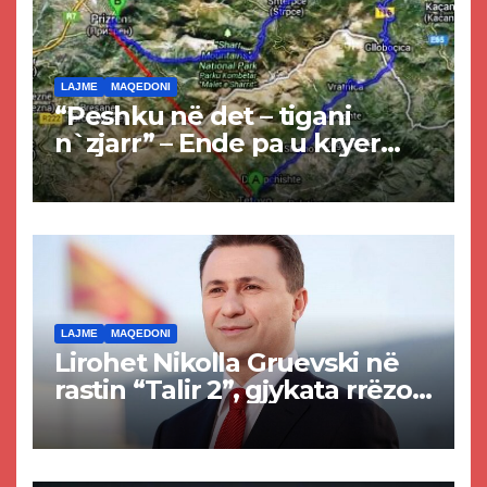
LAJME
MAQEDONI
“Peshku në det – tigani
n`zjarr” – Ende pa u kryer
projekti i tunelit, komuna e
Tetovës nis punimet për
rrugën Tetovë – Prizren
LAJME
MAQEDONI
Lirohet Nikolla Gruevski në
rastin “Talir 2”, gjykata rrëzon
akuzat për ndërtimin e
paligjshëm të selisë së
VMRO-DPMNE-së