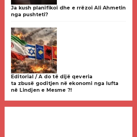
Ja kush planifikoi dhe e rrëzoi Ali Ahmetin
nga pushteti?
Editorial / A do të dijë qeveria
ta zbusë goditjen në ekonomi nga lufta
në Lindjen e Mesme ?!