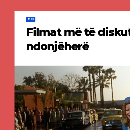
FUN
Filmat më të disku
ndonjëherë