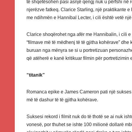
të shqetësohen pasi asnjë qengj nuk u përfshi në real
njerëzve fatkeq. Clarice Starling, një praktikante e 
me ndihmën e Hannibal Lecter, i cili është vetë një 
Clarice shoqërohet nga afër me Hannibalin, i cili e 
“filmave më të mëdhenj të të gjitha kohërave” dhe k
buruan nga mënyra se si u portretizuan personazhe
që atëherë e kanë kritikuar filmin për portretizimin
“titanik”
Romanca epike e James Cameron pati një sukses të
më të dashur të të gjitha kohërave.
Suksesi rekord i filmit nuk do të thotë se ai nuk i
vonesë, por thuhet se ishte 100 milionë dollarë mb