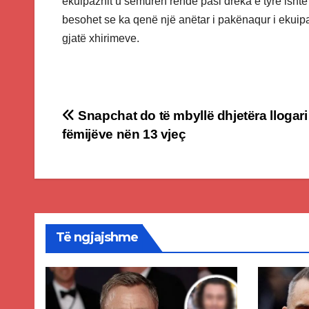
ekuipazhit u sëmurën rëndë pasi dreka e tyre ishte
besohet se ka qenë një anëtar i pakënaqur i ekuipa
gjatë xhirimeve.
Post
Snapchat do të mbyllë dhjetëra llogari
fëmijëve nën 13 vjeç
navigation
Të ngjajshme