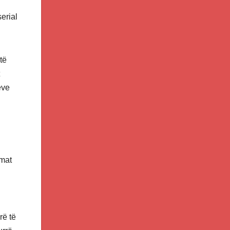
serial
të
ëve
lmat
rë të