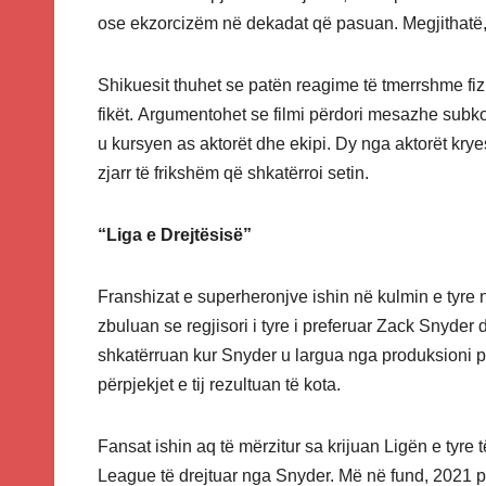
ose ekzorcizëm në dekadat që pasuan. Megjithatë, k
Shikuesit thuhet se patën reagime të tmerrshme fizike
fikët. Argumentohet se filmi përdori mesazhe subko
u kursyen as aktorët dhe ekipi. Dy nga aktorët kry
zjarr të frikshëm që shkatërroi setin.
“Liga e Drejtësisë”
Franshizat e superheronjve ishin në kulmin e tyr
zbuluan se regjisori i tyre i preferuar Zack Snyder d
shkatërruan kur Snyder u largua nga produksioni p
përpjekjet e tij rezultuan të kota.
Fansat ishin aq të mërzitur sa krijuan Ligën e tyre t
League të drejtuar nga Snyder. Më në fund, 2021 p