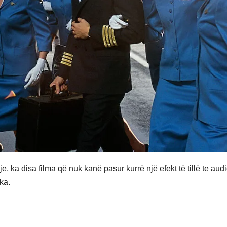
e, ka disa filma që nuk kanë pasur kurrë një efekt të tillë te aud
ka.