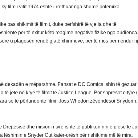
y film i vitit 1974 është i rrethuar nga shumë polemika.
 pas shikimit të filmit, duke përfshirë të vjella dhe të
shiente për të nxitur këto reagime negative fizike nga audienca
esorë u plagosën rëndë gjatë xhirimeve, për të mos përmendur n
e në dekadën e mëparshme. Fansat e DC Comics ishin të gëzuar 
o të jetë në krye të filmit të Justice League. Por shpresat e tyre 
ara se të përfundonte filmi. Joss Whedon zëvendësoi Snyderin,
ë Drejtësisë dhe misioni i tyre ishte të publikonin një pjesë të Ju
a lëshimin e Snyder Cut katër-orësh për rishikime më të mira.