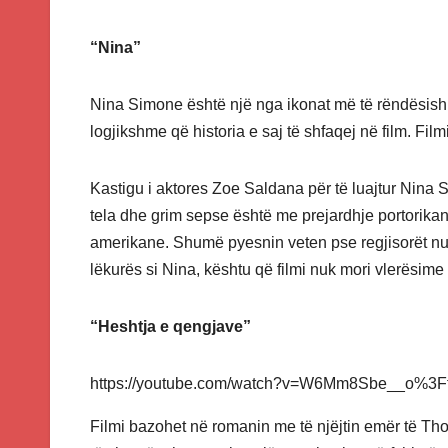
“Nina”
Nina Simone është një nga ikonat më të rëndësishm
logjikshme që historia e saj të shfaqej në film. Filmi 
Kastigu i aktores Zoe Saldana për të luajtur Nina S
tela dhe grim sepse është me prejardhje portorika
amerikane. Shumë pyesnin veten pse regjisorët nu
lëkurës si Nina, kështu që filmi nuk mori vlerësime 
“Heshtja e qengjave”
https://youtube.com/watch?v=W6Mm8Sbe__o%3
Filmi bazohet në romanin me të njëjtin emër të Th