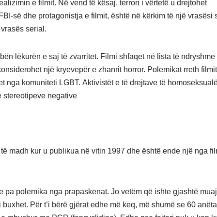
izimin e filmit. Në vend të kësaj, terrori i vërtetë u drejtohet
FBI-së dhe protagonistja e filmit, është në kërkim të një vrasësi 
vrasës serial.
bën lëkurën e saj të zvarritet. Filmi shfaqet në lista të ndryshme 
onsiderohet një kryevepër e zhanrit horror. Polemikat rreth filmit
t nga komuniteti LGBT. Aktivistët e të drejtave të homoseksual
 e stereotipeve negative
 madh kur u publikua në vitin 1997 dhe është ende një nga fi
shte pa polemika nga prapaskenat. Jo vetëm që ishte gjashtë muaj
i buxhet. Për t’i bërë gjërat edhe më keq, më shumë se 60 anëta