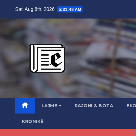
Skip
Sat. Aug 8th, 2026
5:31:49 AM
to
content
LAJME
RAJONI & BOTA
EK
KRONIKË