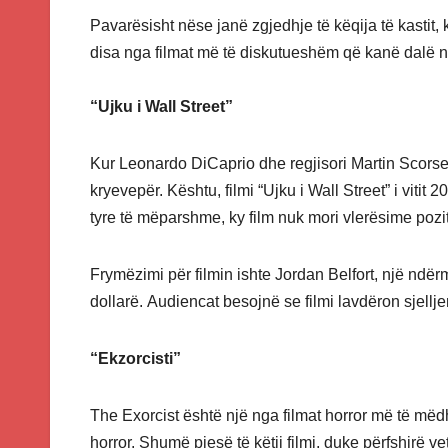
Pavarësisht nëse janë zgjedhje të këqija të kastit
disa nga filmat më të diskutueshëm që kanë dalë në
“Ujku i Wall Street”
Kur Leonardo DiCaprio dhe regjisori Martin Scorses
kryevepër. Kështu, filmi “Ujku i Wall Street” i viti
tyre të mëparshme, ky film nuk mori vlerësime pozit
Frymëzimi për filmin ishte Jordan Belfort, një ndë
dollarë. Audiencat besojnë se filmi lavdëron sjellje
“Ekzorcisti”
The Exorcist është një nga filmat horror më të mëdh
horror. Shumë pjesë të këtij filmi, duke përfshirë