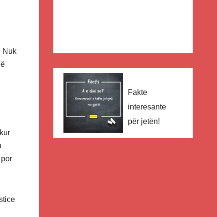
. Nuk
jë
Fakte
interesante
për jetën!
kur
u
 por
stice