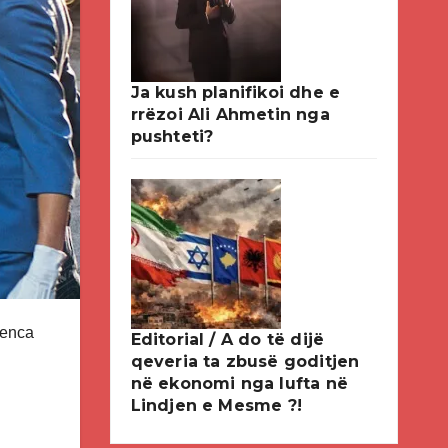
Ja kush planifikoi dhe e
rrëzoi Ali Ahmetin nga
pushteti?
ienca
Editorial / A do të dijë
qeveria ta zbusë goditjen
në ekonomi nga lufta në
Lindjen e Mesme ?!