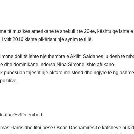
e të muzikës amerikane të shekullit të 20-të, kështu që ishte e
i vitit 2016 kishte pikërisht një synim të tillë.
imone doli të ishte një thembra e Akilit. Saldanës iu desh të mb
ne dhe dominikane, ndërsa Nina Simone ishte afrikano-
k punësuan thjesht një aktore me sfond dhe ngjyrë të ngjashme
pozitive.
Ffeature%3Doembed
omas Harris dhe fitoi pesë Oscar. Dashamirësit e kafshëve nuk 