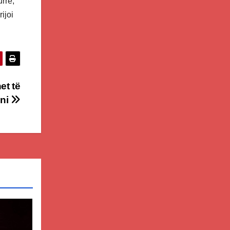
rrë,
ijoi
et të
ni