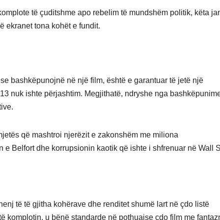
, komplote të çuditshme apo rebelim të mundshëm politik, këta ja
 ekranet tona kohët e fundit.
e bashkëpunojnë në një film, është e garantuar të jetë një
t 2013 nuk ishte përjashtim. Megjithatë, ndryshe nga bashkëpunime
ive.
rmjetës që mashtroi njerëzit e zakonshëm me miliona
n e Belfort dhe korrupsionin kaotik që ishte i shfrenuar në Wall S
enj të të gjitha kohërave dhe renditet shumë lart në çdo listë
 vetë komplotin, u bënë standarde në pothuajse çdo film me fanta