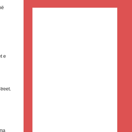
në
t e
treet.
zma