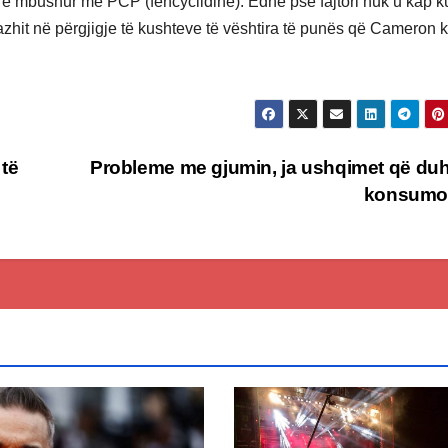
 e mbushur me PCP (fencyclidine). Edhe pse fajtori nuk u kap ku
zhit në përgjigje të kushteve të vështira të punës që Cameron kr
 të
Probleme me gjumin, ja ushqimet që duh
konsumo