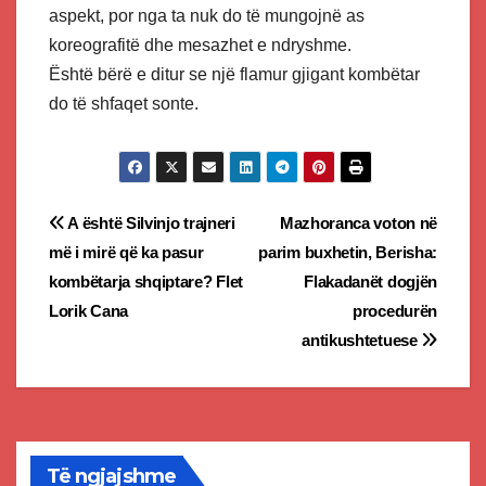
aspekt, por nga ta nuk do të mungojnë as
koreografitë dhe mesazhet e ndryshme.
Është bërë e ditur se një flamur gjigant kombëtar
do të shfaqet sonte.
Post
A është Silvinjo trajneri
Mazhoranca voton në
më i mirë që ka pasur
parim buxhetin, Berisha:
navigation
kombëtarja shqiptare? Flet
Flakadanët dogjën
Lorik Cana
procedurën
antikushtetuese
Të ngjajshme