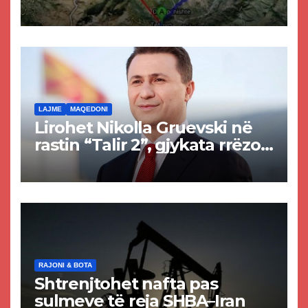
projekti i tunelit, komuna e
Tetovës nis punimet për
rrugën Tetovë – Prizren
LAJME
MAQEDONI
Lirohet Nikolla Gruevski në
rastin “Talir 2”, gjykata rrëzon
akuzat për ndërtimin e
paligjshëm të selisë së
VMRO-DPMNE-së
RAJONI & BOTA
Shtrenjtohet nafta pas
sulmeve të reja SHBA–Iran