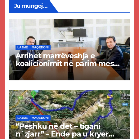
Ju mungoj...
LAJME
MAQEDONI
Arrihet marrëveshja e
koalicionimit në parim mes
Kurtit dhe Abdixhikut
LAJME
MAQEDONI
“Peshku në det – tigani
n`zjarr” – Ende pa u kryer