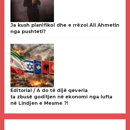
Ja kush planifikoi dhe e rrëzoi Ali Ahmetin
nga pushteti?
Editorial / A do të dijë qeveria
ta zbusë goditjen në ekonomi nga lufta
në Lindjen e Mesme ?!