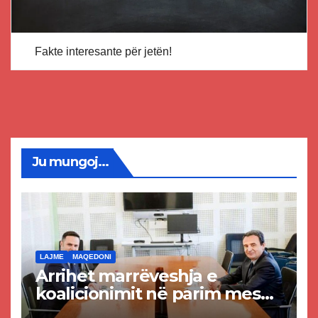
Fakte interesante për jetën!
Ju mungoj...
LAJME
MAQEDONI
Arrihet marrëveshja e
koalicionimit në parim mes
Kurtit dhe Abdixhikut