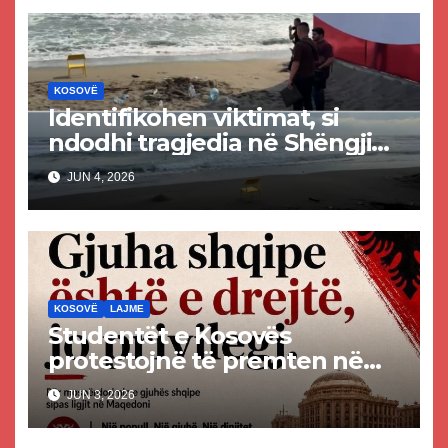
KOSOVË
Identifikohen viktimat, si
ndodhi tragjedia në Shëngjin
ku mbetën të vdekur dy të
JUN 4, 2026
rinj kosovarë
KOSOVË
LAJME
Studentët e Kosovës
protestojnë të premten në
mbështetje të gjuhës shqipe
JUN 3, 2026
në Maqedoninë e Veriut