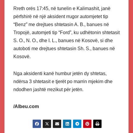
Rreth orës 17:45, në tunelin e Kalimashit, janë
përfshirë në një aksident rrugor automjetet tip
“Benz” me drejtues shtetasin A. B., banues në
Tropojë, automjeti tip “Ford”, ku udhëtonin shtetasit
S. O., N. O., dhe I. L., banues në Kosovë, si dhe
autoboti me drejtues shtetasin Sh. S., banues në
Kosovë.
Nga aksidenti kanë humbur jetën dy shtetas,
ndërsa 3 shtetasit e tjerët po marrin mjekim dhe
ndodhen jashtë rrezikut për jetën.
/Albeu.com