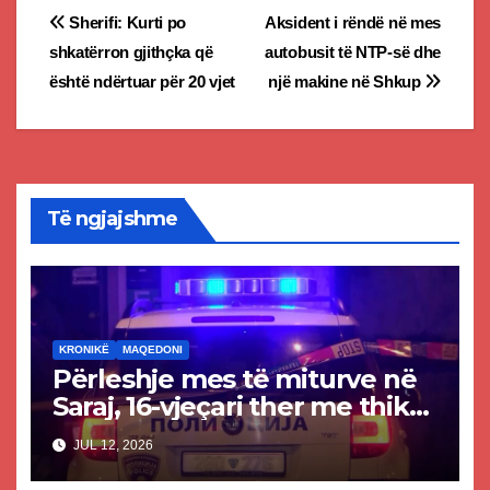
Post
Sherifi: Kurti po
Aksident i rëndë në mes
shkatërron gjithçka që
autobusit të NTP-së dhe
navigation
është ndërtuar për 20 vjet
një makine në Shkup
Të ngjajshme
KRONIKË
MAQEDONI
Përleshje mes të miturve në
Saraj, 16-vjeçari ther me thikë
14-vjeçarin
JUL 12, 2026