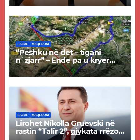
LAJME
MAQEDONI
“Peshku në det – tigani
n`zjarr” – Ende pa u kryer
projekti i tunelit, komuna e
Tetovës nis punimet për
rrugën Tetovë – Prizren
LAJME
MAQEDONI
Lirohet Nikolla Gruevski në
rastin “Talir 2”, gjykata rrëzon
akuzat për ndërtimin e