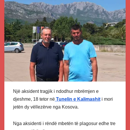
Një aksident tragjik i ndodhur mbrëmjen e
djeshme, 18 tetor në
Tunelin e Kalimashit
i mori
jetën dy vëllezërve nga Kosova.
Nga aksidenti i rëndë mbetën të plagosur edhe tre