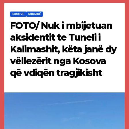
KOSOVË
KRONIKË
FOTO/ Nuk i mbijetuan
aksidentit te Tuneli i
Kalimashit, këta janë dy
vëllezërit nga Kosova
që vdiqën tragjikisht