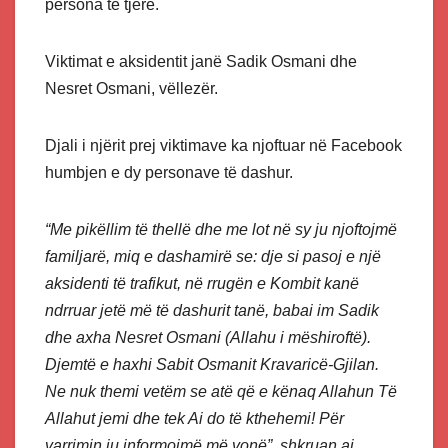
persona të tjerë.
Viktimat e aksidentit janë Sadik Osmani dhe
Nesret Osmani, vëllezër.
Djali i njërit prej viktimave ka njoftuar në Facebook
humbjen e dy personave të dashur.
“Me pikëllim të thellë dhe me lot në sy ju njoftojmë
familjarë, miq e dashamirë se: dje si pasoj e një
aksidenti të trafikut, në rrugën e Kombit kanë
ndrruar jetë më të dashurit tanë, babai im Sadik
dhe axha Nesret Osmani (Allahu i mëshiroftë).
Djemtë e haxhi Sabit Osmanit Kravaricë-Gjilan.
Ne nuk themi vetëm se atë që e kënaq Allahun Të
Allahut jemi dhe tek Ai do të kthehemi! Për
varrimin ju informojmë më vonë”, shkruan ai.