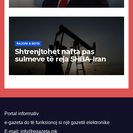
paligjshëm të selisë së
VMRO-DPMNE-së
RAJONI & BOTA
Shtrenjtohet nafta pas
sulmeve të reja SHBA–Iran
Portal informativ
e-gazeta do të funksionoj si një gazetë elektronike
E-mail: info@egazeta.mk