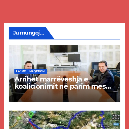
Ju mungoj...
LAJME
MAQEDONI
Arrihet marrëveshja e
koalicionimit në parim mes
Kurtit dhe Abdixhikut