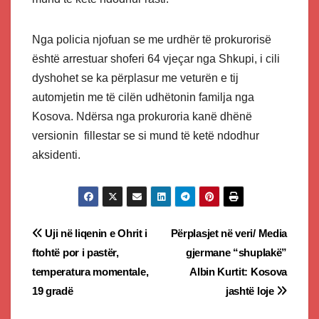
Nga policia njofuan se me urdhër të prokurorisë
është arrestuar shoferi 64 vjeçar nga Shkupi, i cili
dyshohet se ka përplasur me veturën e tij
automjetin me të cilën udhëtonin familja nga
Kosova. Ndërsa nga prokuroria kanë dhënë
versionin fillestar se si mund të ketë ndodhur
aksidenti.
Post
Uji në liqenin e Ohrit i
Përplasjet në veri/ Media
ftohtë por i pastër,
gjermane “shuplakë”
navigation
temperatura momentale,
Albin Kurtit: Kosova
19 gradë
jashtë loje