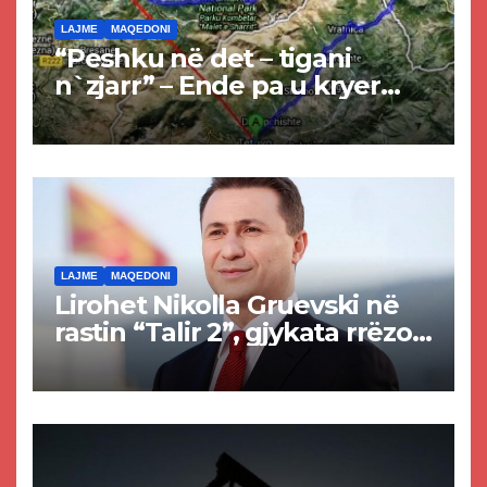
LAJME
MAQEDONI
“Peshku në det – tigani
n`zjarr” – Ende pa u kryer
projekti i tunelit, komuna e
Tetovës nis punimet për
rrugën Tetovë – Prizren
LAJME
MAQEDONI
Lirohet Nikolla Gruevski në
rastin “Talir 2”, gjykata rrëzon
akuzat për ndërtimin e
paligjshëm të selisë së
VMRO-DPMNE-së