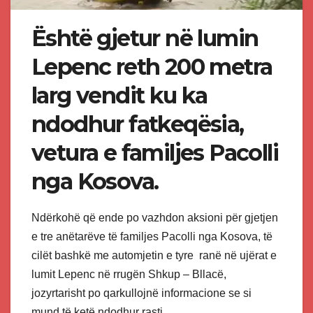
Është gjetur në lumin
Lepenc reth 200 metra
larg vendit ku ka
ndodhur fatkeqësia,
vetura e familjes Pacolli
nga Kosova.
Ndërkohë që ende po vazhdon aksioni për gjetjen
e tre anëtarëve të familjes Pacolli nga Kosova, të
cilët bashkë me automjetin e tyre ranë në ujërat e
lumit Lepenc në rrugën Shkup – Bllacë,
jozyrtarisht po qarkullojnë informacione se si
mund të ketë ndodhur rasti.