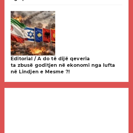
Editorial / A do të dijë qeveria
ta zbusë goditjen në ekonomi nga lufta
në Lindjen e Mesme ?!