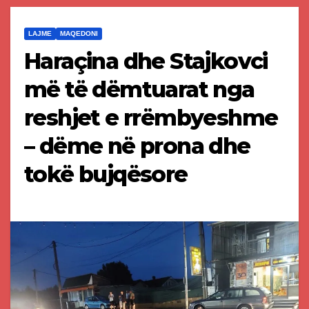
LAJME
MAQEDONI
Haraçina dhe Stajkovci
më të dëmtuarat nga
reshjet e rrëmbyeshme
– dëme në prona dhe
tokë bujqësore