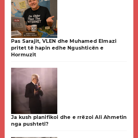
Pas Sarajit, VLEN dhe Muhamed Elmazi
pritet të hapin edhe Ngushticën e
Hormuzit
Ja kush planifikoi dhe e rrëzoi Ali Ahmetin
nga pushteti?