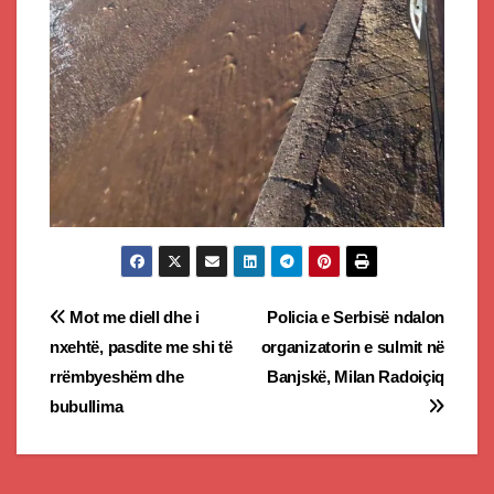
Post
Mot me diell dhe i
Policia e Serbisë ndalon
nxehtë, pasdite me shi të
organizatorin e sulmit në
navigation
rrëmbyeshëm dhe
Banjskë, Milan Radoiçiq
bubullima