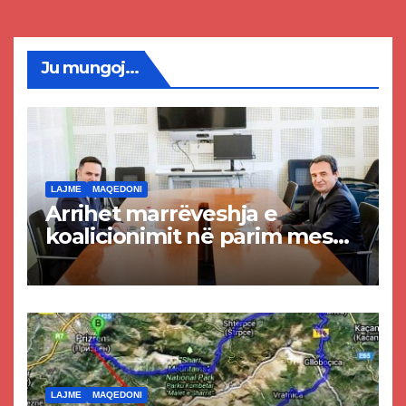
Ju mungoj...
LAJME
MAQEDONI
Arrihet marrëveshja e
koalicionimit në parim mes
Kurtit dhe Abdixhikut
LAJME
MAQEDONI