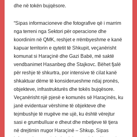
dhe në tokën bujqësore.
“Sipas informacioneve dhe fotografive që i marrim
nga terreni nga Sektori për operacione dhe
koordinim në QMK, reshjet e rrëmbyeshme e kanë
kapuar territorin e qytetit të Shkupit, veçanërisht
komunat si Haraçinë dhe Gazi Babë, më saktë
vendbanimet Hasanbeg dhe Stajkovc. Bëhet fjalë
për reshje të shkurtra, por intensive të cilat kanë
shkaktuar dëme të konsiderueshme ndaj pronës,
objekteve, infrastrukturës dhe tokës bujqësore.
Veçanërisht një pjesë e komunës së Haraçinës, ku
janë evidentuar vërshime të objekteve dhe
tejmbushje të rrugëve me ujë, ku është vërejtur
sasi e grumbulluar e dheut dhe mbetjeve të tjera
në drejtimin rrugor Haraçinë – Shkup. Sipas