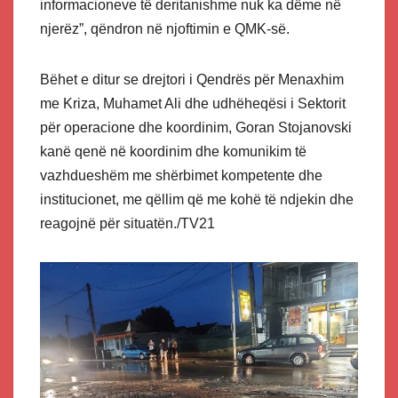
informacioneve të deritanishme nuk ka dëme në
njerëz”, qëndron në njoftimin e QMK-së.
Bëhet e ditur se drejtori i Qendrës për Menaxhim
me Kriza, Muhamet Ali dhe udhëheqësi i Sektorit
për operacione dhe koordinim, Goran Stojanovski
kanë qenë në koordinim dhe komunikim të
vazhdueshëm me shërbimet kompetente dhe
institucionet, me qëllim që me kohë të ndjekin dhe
reagojnë për situatën./TV21