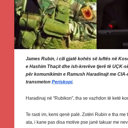
James Rubin, i cili gjatë kohës së luftës në Ko
e Hashim Thaçit dhe ish-krerëve tjerë të UÇK-së 
për komunikimin e Ramush Haradinajt me CIA-n,
transmeton
Periskopi
.
Haradinaj në “Rubikon”, tha se vazhdon të ketë 
Te rasti im, kemi qenë palë. Zotëri Rubin e tha me 
ata, i kane pas disa motive pse janë takuar me ne