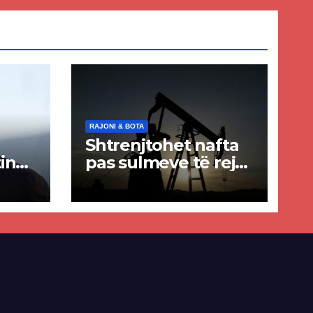
RAJONI & BOTA
Shtrenjtohet nafta
in
pas sulmeve të reja
a
SHBA–Iran
ër
lisë
E-së