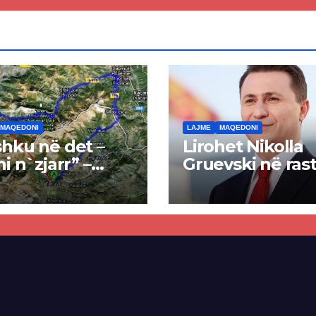
MAQEDONI
LAJME
MAQEDONI
hku në det –
Lirohet Nikolla
ni n`zjarr” –
Gruevski në rast
 pa u kryer
“Talir 2”, gjykat
kti i tunelit,
rrëzon akuzat p
una e Tetovës
ndërtimin e
punimet për
paligjshëm të se
ën Tetovë –
së VMRO-DPMN
ren