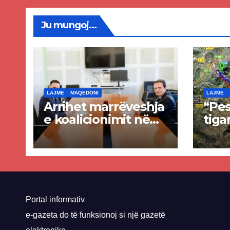
Ju mungoj...
LAJME
MAQEDONI
LAJME
Arrihet marrëveshja
“Pes
e koalicionimit në
tiga
parim mes Kurtit
Ende
dhe Abdixhikut
proje
kom
nis 
rrug
Priz
Portal informativ
e-gazeta do të funksionoj si një gazetë