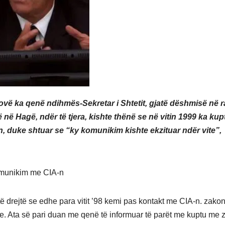
sovë ka qenë ndihmës-Sekretar i Shtetit, gjatë dëshmisë në r
në Hagë, ndër të tjera, kishte thënë se në vitin 1999 ka kup
 duke shtuar se “ky komunikim kishte ekzituar ndër vite”,
komunikim me CIA-n
të drejtë se edhe para vitit ’98 kemi pas kontakt me CIA-n. zakon
ve. Ata së pari duan me qenë të informuar të parët me kuptu me 