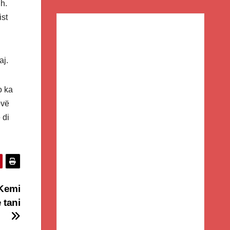
h.
ist
aj.
o ka
ovë
 di
 Kemi
 tani