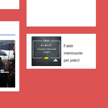
Fakte
interesante
për jetën!
s:
–
sh