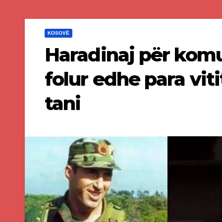
KOSOVË
Haradinaj për kom
folur edhe para vit
tani