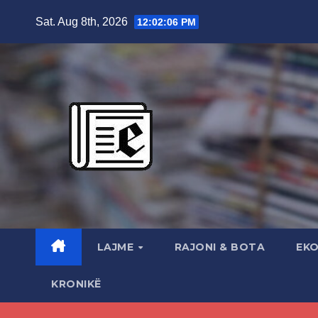
Skip
Sat. Aug 8th, 2026
12:02:07 PM
to
content
LAJME
RAJONI & BOTA
EK
KRONIKË