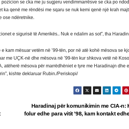
e pozicion se cka me ju sugjeru vendimmarrësve se cka po ndod
met ka qenë me rëndësi me sqaru se nuk kemi qenë një krah majt
e ose ndëretnike.
ionet e sigurisë të Amerikës.. Nuk e ndalim as sot”, tha Haradin
 e kam mësuar vetëm në ’99-tën, por në atë kohë mësova se kj
akuar me UÇK-në dhe mësova në ’99-tën kur shkova vetë në Kos
IA, atëherë mësova për marrëdhëniet e tyre me Haradinajn dhe e
rin”, kishte deklaruar Rubin./Periskopi/
Haradinaj për komunikimin me CIA-n:
t
folur edhe para vitit ’98, kam kontakt edhe