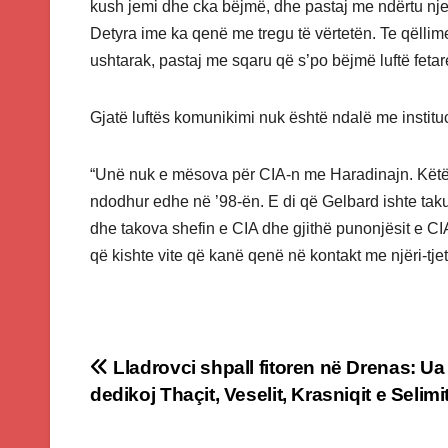
kush jemi dhe cka bëjmë, dhe pastaj me ndërtu nj
Detyra ime ka qenë me tregu të vërtetën. Te qëlli
ushtarak, pastaj me sqaru që s’po bëjmë luftë fetar
Gjatë luftës komunikimi nuk është ndalë me instituc
“Unë nuk e mësova për CIA-n me Haradinajn. Këtë
ndodhur edhe në ’98-ën. E di që Gelbard ishte t
dhe takova shefin e CIA dhe gjithë punonjësit e C
që kishte vite që kanë qenë në kontakt me njëri-tjet
Post
Lladrovci shpall fitoren në Drenas: Ua
dedikoj Thaçit, Veselit, Krasniqit e Selimi
navigation