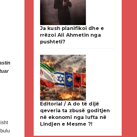
Ja kush planifikoi dhe e
rrëzoi Ali Ahmetin nga
pushteti?
astin
tuar
Editorial / A do të dijë
qeveria ta zbusë goditjen
në ekonomi nga lufta në
isht
Lindjen e Mesme ?!
zbulu