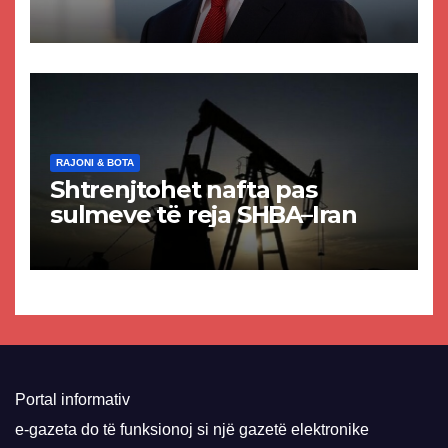
akuzat për ndërtimin e
paligjshëm të selisë së
VMRO-DPMNE-së
RAJONI & BOTA
Shtrenjtohet nafta pas
sulmeve të reja SHBA–Iran
Portal informativ
e-gazeta do të funksionoj si një gazetë elektronike