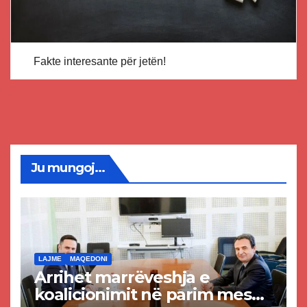
Fakte interesante për jetën!
Ju mungoj...
LAJME
MAQEDONI
Arrihet marrëveshja e
koalicionimit në parim mes