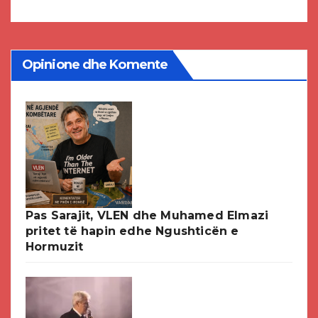
DPMNE-së
Opinione dhe Komente
Pas Sarajit, VLEN dhe Muhamed Elmazi
pritet të hapin edhe Ngushticën e
Hormuzit