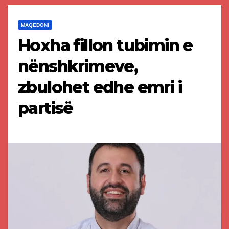
MAQEDONI
Hoxha fillon tubimin e
nënshkrimeve,
zbulohet edhe emri i
partisë