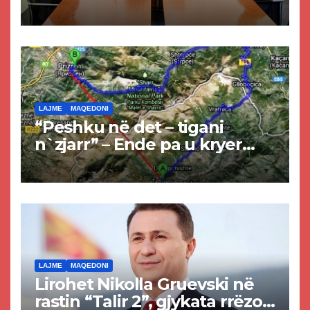
Kurtit dhe Abdixhikut
LAJME
MAQEDONI
“Peshku në det – tigani
n`zjarr” – Ende pa u kryer
projekti i tunelit, komuna e
Tetovës nis punimet për
rrugën Tetovë – Prizren
LAJME
MAQEDONI
Lirohet Nikolla Gruevski në
rastin “Talir 2”, gjykata rrëzon