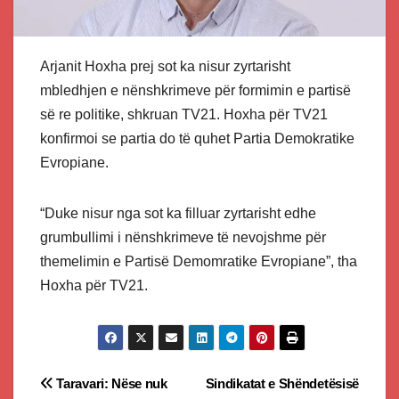
Arjanit Hoxha prej sot ka nisur zyrtarisht
mbledhjen e nënshkrimeve për formimin e partisë
së re politike, shkruan TV21. Hoxha për TV21
konfirmoi se partia do të quhet Partia Demokratike
Evropiane.
“Duke nisur nga sot ka filluar zyrtarisht edhe
grumbullimi i nënshkrimeve të nevojshme për
themelimin e Partisë Demomratike Evropiane”, tha
Hoxha për TV21.
Post
Taravari: Nëse nuk
Sindikatat e Shëndetësisë