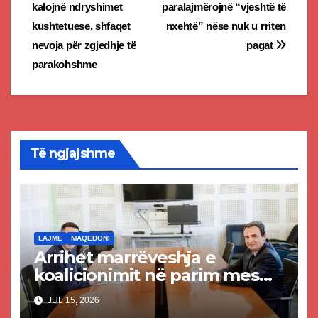
kalojnë ndryshimet
paralajmërojnë “vjeshtë të
navigation
kushtetuese, shfaqet
nxehtë” nëse nuk u rriten
nevoja për zgjedhje të
pagat
parakohshme
Të ngjajshme
LAJME
MAQEDONI
Arrihet marrëveshja e
koalicionimit në parim mes
Kurtit dhe Abdixhikut
JUL 15, 2026