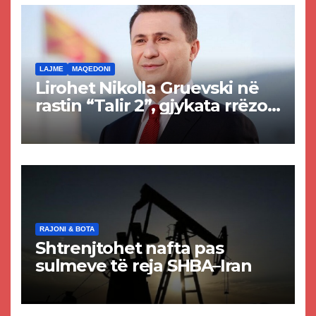
LAJME
MAQEDONI
Lirohet Nikolla Gruevski në
rastin “Talir 2”, gjykata rrëzon
akuzat për ndërtimin e
paligjshëm të selisë së
VMRO-DPMNE-së
RAJONI & BOTA
Shtrenjtohet nafta pas
sulmeve të reja SHBA–Iran