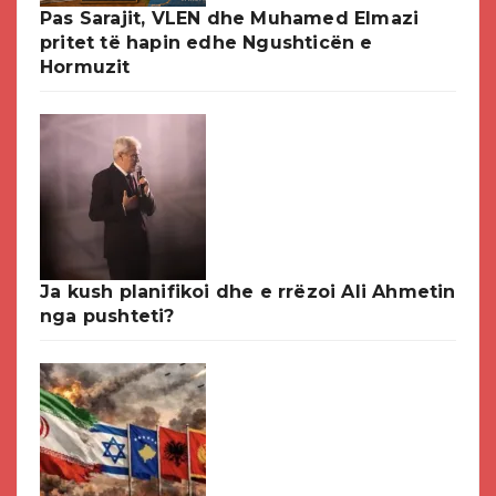
Pas Sarajit, VLEN dhe Muhamed Elmazi
pritet të hapin edhe Ngushticën e
Hormuzit
Ja kush planifikoi dhe e rrëzoi Ali Ahmetin
nga pushteti?