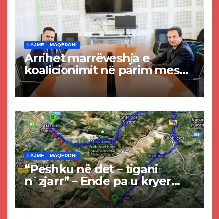
LAJME
MAQEDONI
Arrihet marrëveshja e
koalicionimit në parim mes
Kurtit dhe Abdixhikut
LAJME
MAQEDONI
“Peshku në det – tigani
n`zjarr” – Ende pa u kryer
projekti i tunelit, komuna e
Tetovës nis punimet për
rrugën Tetovë – Prizren