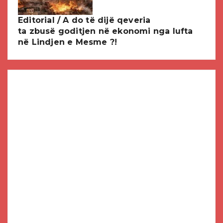
Editorial / A do të dijë qeveria
ta zbusë goditjen në ekonomi nga lufta
në Lindjen e Mesme ?!