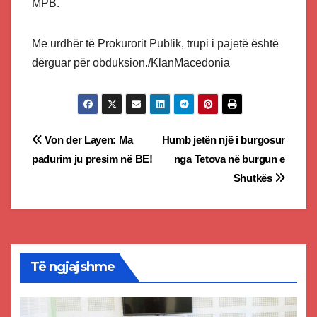
MPB.
Me urdhër të Prokurorit Publik, trupi i pajetë është
dërguar për obduksion./KlanMacedonia
Post
Von der Layen: Ma
Humb jetën një i burgosur
padurim ju presim në BE!
nga Tetova në burgun e
navigation
Shutkës
Të ngjajshme