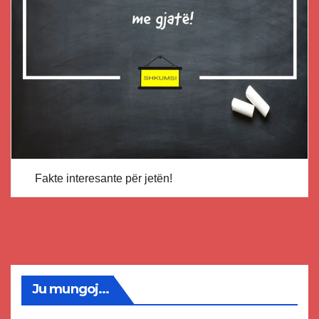
Fakte interesante për jetën!
Ju mungoj...