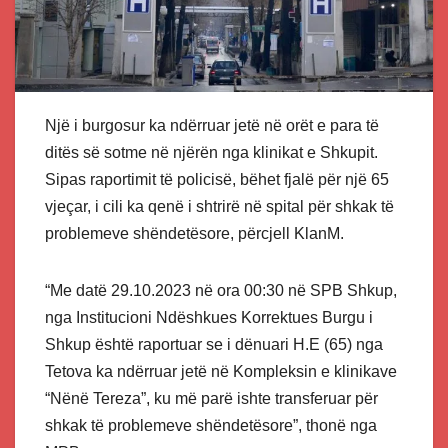
Një i burgosur ka ndërruar jetë në orët e para të
ditës së sotme në njërën nga klinikat e Shkupit.
Sipas raportimit të policisë, bëhet fjalë për një 65
vjeçar, i cili ka qenë i shtrirë në spital për shkak të
problemeve shëndetësore, përcjell KlanM.
“Me datë 29.10.2023 në ora 00:30 në SPB Shkup,
nga Institucioni Ndëshkues Korrektues Burgu i
Shkup është raportuar se i dënuari H.E (65) nga
Tetova ka ndërruar jetë në Kompleksin e klinikave
“Nënë Tereza”, ku më parë ishte transferuar për
shkak të problemeve shëndetësore”, thonë nga