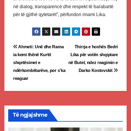
në dialog, transparencë dhe respekt të barabartë
për të gjithë qytetarët”, përfundon imami Lika.
Post
Ahmeti: Unë dhe Rama
Thirrja e hoxhës Bedri
ia kemi thënë Kurtit
Lika për votën shqiptare
navigation
shqetësimet e
në Butel, ndez reagimin e
ndërkombëtarëve, por s’ka
Darko Kostovskit
reaguar
Të ngjajshme