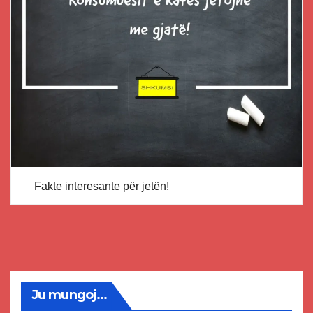
Fakte interesante për jetën!
Ju mungoj...