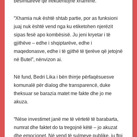
besimtarëve që frekuentojnë xhaminë.
“Xhamia nuk është shtab partie, por as funksioni
juaj nuk është vend nga ku etiketohen njerëzit
sipas fesë apo kombësisë. Ju jeni kryetar i të
gjithëve – edhe i shqiptarëve, edhe i
maqedonasve, edhe i të gjithë të tjerëve që jetojnë
në Butel”, nënvizon ai.
Në fund, Bedri Lika i bën thirrje përfaqësuesve
komunalë për dialog dhe transparencë, duke
theksuar se barazia matet me fakte dhe jo me
akuza.
“Nëse investimet janë me të vërtetë të barabarta,
numrat dhe faktet do ta tregojnë këtë – jo akuzat
dhe emocionet. Në vend të sulmeve publike, ju ftoj