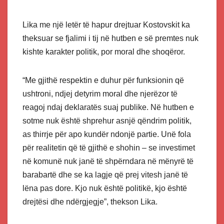
Lika me një letër të hapur drejtuar Kostovskit ka
theksuar se fjalimi i tij në hutben e së premtes nuk
kishte karakter politik, por moral dhe shoqëror.
“Me gjithë respektin e duhur për funksionin që
ushtroni, ndjej detyrim moral dhe njerëzor të
reagoj ndaj deklaratës suaj publike. Në hutben e
sotme nuk është shprehur asnjë qëndrim politik,
as thirrje për apo kundër ndonjë partie. Unë fola
për realitetin që të gjithë e shohin – se investimet
në komunë nuk janë të shpërndara në mënyrë të
barabartë dhe se ka lagje që prej vitesh janë të
lëna pas dore. Kjo nuk është politikë, kjo është
drejtësi dhe ndërgjegje”, thekson Lika.