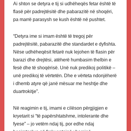
Ai shton se detyra e tij si udhëheqës fetar është të
flasë për padrejtësitë dhe pabarazitë në shoqëri,
pa marrë parasysh se kush është në pushtet.
“Detyra ime si imam është të tregoj për
padrejtësitë, pabarazitë dhe standardet e dyfishta.
Nëse udhëheqësit fetarë nuk lejohen të flasin për
barazi dhe drejtësi, atëherë humbasim thelbin e
fesë dhe të shoqërisë. Unë nuk predikoj politikë –
unë predikoj të vërtetën. Dhe e vërteta ndonjëherë
i dhemb atyre që janë mësuar me heshtje dhe
duartrokitje”.
Në reagimin e tij, imami e cilëson përgjigjen e
kryetarit si “të papërshtatshme, intolerante dhe
fyese” – jo vetëm ndaj tij, por edhe ndaj