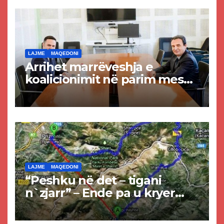
LAJME
MAQEDONI
Arrihet marrëveshja e
koalicionimit në parim mes
Kurtit dhe Abdixhikut
LAJME
MAQEDONI
“Peshku në det – tigani
n`zjarr” – Ende pa u kryer
projekti i tunelit, komuna e
Tetovës nis punimet për