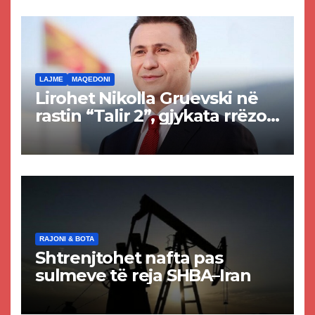
rrugën Tetovë – Prizren
LAJME
MAQEDONI
Lirohet Nikolla Gruevski në
rastin “Talir 2”, gjykata rrëzon
akuzat për ndërtimin e
paligjshëm të selisë së
VMRO-DPMNE-së
RAJONI & BOTA
Shtrenjtohet nafta pas
sulmeve të reja SHBA–Iran