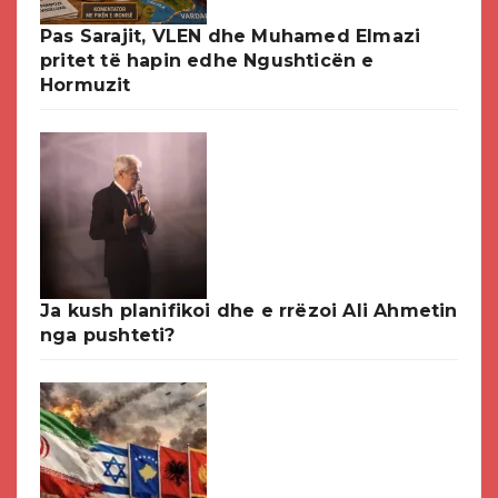
Pas Sarajit, VLEN dhe Muhamed Elmazi
pritet të hapin edhe Ngushticën e
Hormuzit
Ja kush planifikoi dhe e rrëzoi Ali Ahmetin
nga pushteti?