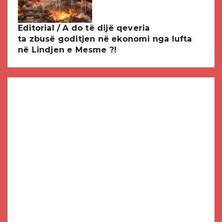
Editorial / A do të dijë qeveria
ta zbusë goditjen në ekonomi nga lufta
në Lindjen e Mesme ?!