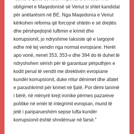
obligimet e Maqedonisë së Veriut si shtet kandidat
për anëtarësim në BE. Nga Maqedonia e Veriut
kërkohen reforma që forcojnë shtetin e së drejtës
dhe përshpejtojnë luftimin e krimit dhe
korrupsionit, jo ndryshime laksiste që e largojnë
edhe më tej vendin nga normat evropiane. Herët
apo vonë, nenet 353, 353-v dhe 394 do të duhet të
ndryshohen sërish për të garantuar përputhjen e
kodit penal të vendit me direktivën evropiane
kundër korrupsionit, duke rritur dënimet dhe afatet
e parashkrimit për krimet në fjalë. Por dëmi tanimë
i bërë, në mënyrë krejt ironike përmes pazareve
politike në emër të integrimit evropian, mund të
jetë i pariparueshëm sepse lufta kundër
korrupsionit është shndërruar në farsë.”