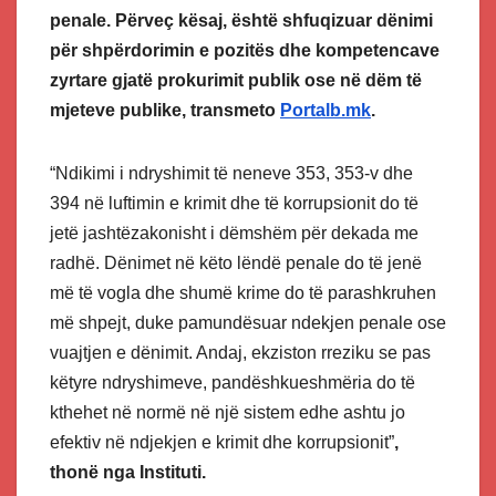
penale. Përveç kësaj, është shfuqizuar dënimi
për shpërdorimin e pozitës dhe kompetencave
zyrtare gjatë prokurimit publik ose në dëm të
mjeteve publike, transmeto
Portalb.mk
.
“Ndikimi i ndryshimit të neneve 353, 353-v dhe
394 në luftimin e krimit dhe të korrupsionit do të
jetë jashtëzakonisht i dëmshëm për dekada me
radhë. Dënimet në këto lëndë penale do të jenë
më të vogla dhe shumë krime do të parashkruhen
më shpejt, duke pamundësuar ndekjen penale ose
vuajtjen e dënimit. Andaj, ekziston rreziku se pas
këtyre ndryshimeve, pandëshkueshmëria do të
kthehet në normë në një sistem edhe ashtu jo
efektiv në ndjekjen e krimit dhe korrupsionit”
,
thonë nga Instituti.