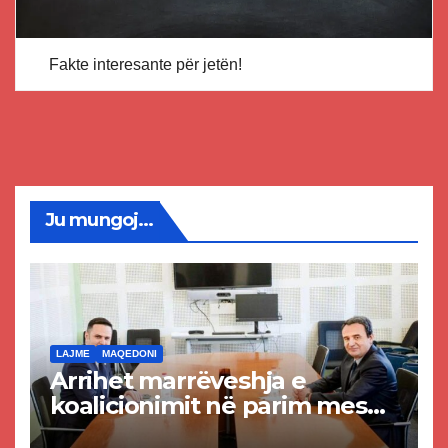
Fakte interesante për jetën!
Ju mungoj...
LAJME
MAQEDONI
Arrihet marrëveshja e
koalicionimit në parim mes
Kurtit dhe Abdixhikut