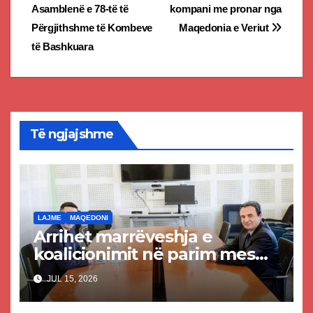
navigation
Asamblenë e 78-të të
kompani me pronar nga
Përgjithshme të Kombeve
Maqedonia e Veriut
të Bashkuara
Të ngjajshme
LAJME
MAQEDONI
Arrihet marrëveshja e
koalicionimit në parim mes
Kurtit dhe Abdixhikut
JUL 15, 2026