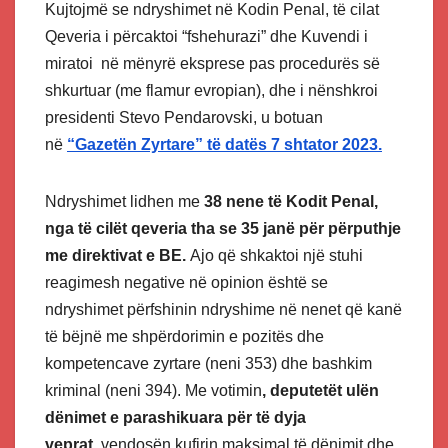
Kujtojmë se ndryshimet në Kodin Penal, të cilat
Qeveria i përcaktoi “fshehurazi” dhe Kuvendi i
miratoi në mënyrë eksprese pas procedurës së
shkurtuar (me flamur evropian), dhe i nënshkroi
presidenti Stevo Pendarovski, u botuan
në
“Gazetën Zyrtare” të datës 7 shtator 2023.
Ndryshimet lidhen me
38 nene të Kodit Penal,
nga të cilët qeveria tha se 35 janë për përputhje
me direktivat e BE.
Ajo që shkaktoi një stuhi
reagimesh negative në opinion është se
ndryshimet përfshinin ndryshime në nenet që kanë
të bëjnë me shpërdorimin e pozitës dhe
kompetencave zyrtare (neni 353) dhe bashkim
kriminal (neni 394). Me votimin
, deputetët ulën
dënimet e parashikuara për të dyja
veprat,
vendosën kufirin maksimal të dënimit dhe