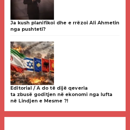
Ja kush planifikoi dhe e rrëzoi Ali Ahmetin
nga pushteti?
Editorial / A do të dijë qeveria
ta zbusë goditjen në ekonomi nga lufta
në Lindjen e Mesme ?!