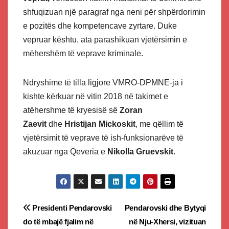
shfuqizuan një paragraf nga neni për shpërdorimin
e pozitës dhe kompetencave zyrtare. Duke
vepruar kështu, ata parashikuan vjetërsimin e
mëhershëm të veprave kriminale.
Ndryshime të tilla ligjore VMRO-DPMNE-ja i
kishte kërkuar në vitin 2018 në takimet e
atëhershme të kryesisë së
Zoran
Zaevit
dhe
Hristijan Mickoskit
, me qëllim të
vjetërsimit të veprave të ish-funksionarëve të
akuzuar nga Qeveria e
Nikolla Gruevskit.
Post
Presidenti Pendarovski
Pendarovski dhe Bytyqi
do të mbajë fjalim në
në Nju-Xhersi, vizituan