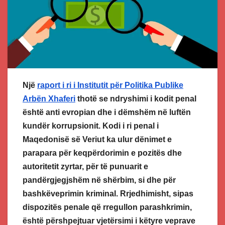
Një
raport i ri i Institutit për Politika Publike
Arbën Xhaferi
thotë se ndryshimi i kodit penal
është anti evropian dhe i dëmshëm në luftën
kundër korrupsionit. Kodi i ri penal i
Maqedonisë së Veriut ka ulur dënimet e
parapara për keqpërdorimin e pozitës dhe
autoritetit zyrtar, për të punuarit e
pandërgjegjshëm në shërbim, si dhe për
bashkëveprimin kriminal. Rrjedhimisht, sipas
dispozitës penale që rregullon parashkrimin,
është përshpejtuar vjetërsimi i këtyre veprave