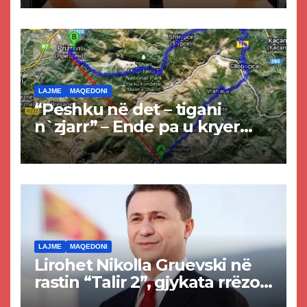
LAJME
MAQEDONI
“Peshku në det – tigani
n`zjarr” – Ende pa u kryer
projekti i tunelit, komuna e
Tetovës nis punimet për
rrugën Tetovë – Prizren
LAJME
MAQEDONI
Lirohet Nikolla Gruevski në
rastin “Talir 2”, gjykata rrëzon
akuzat për ndërtimin e