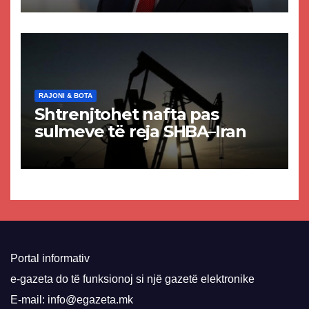
paligjshëm të selisë së
VMRO-DPMNE-së
RAJONI & BOTA
Shtrenjtohet nafta pas
sulmeve të reja SHBA–Iran
Portal informativ
e-gazeta do të funksionoj si një gazetë elektronike
E-mail: info@egazeta.mk