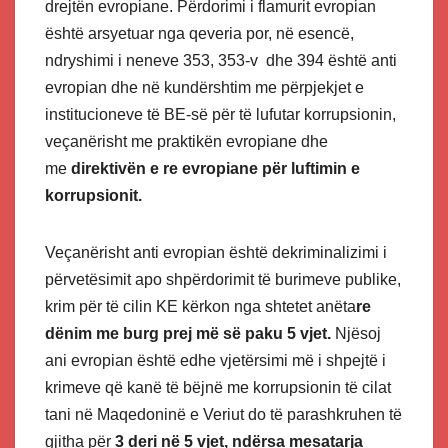
drejtën evropiane. Përdorimi i flamurit evropian
është arsyetuar nga qeveria por, në esencë,
ndryshimi i neneve 353, 353-v dhe 394 është anti
evropian dhe në kundërshtim me përpjekjet e
institucioneve të BE-së për të lufutar korrupsionin,
veçanërisht me praktikën evropiane dhe
me
direktivën e re evropiane për luftimin e
korrupsionit.
Veçanërisht anti evropian është dekriminalizimi i
përvetësimit apo shpërdorimit të burimeve publike,
krim për të cilin KE kërkon nga shtetet anëta
re
dënim me burg prej më së paku 5 vjet.
Njësoj
ani evropian është edhe vjetërsimi më i shpejtë i
krimeve që kanë të bëjnë me korrupsionin të cilat
tani në Maqedoninë e Veriut do të parashkruhen të
gjitha për
3 deri në 5 vjet, ndërsa mesatarja