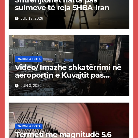
sulmeve të reja SHBA–Iran
JUL 13, 2026
RAJONI & BOTA
Video/ Imazhe shkatërrimi në
aeroportin e Kuvajtit pas
sulmit iranian, një i vdekur
JUN 3, 2026
dhe shumë të plagosur
RAJONI & BOTA
Tërmeti me magnitudë 5.6