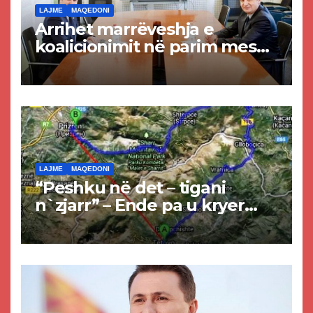
LAJME
MAQEDONI
Arrihet marrëveshja e
koalicionimit në parim mes
Kurtit dhe Abdixhikut
LAJME
MAQEDONI
“Peshku në det – tigani
n`zjarr” – Ende pa u kryer
projekti i tunelit, komuna e
Tetovës nis punimet për
rrugën Tetovë – Prizren