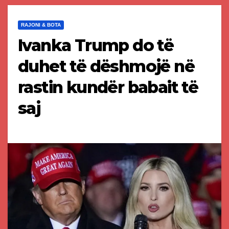
RAJONI & BOTA
Ivanka Trump do të
duhet të dëshmojë në
rastin kundër babait të
saj