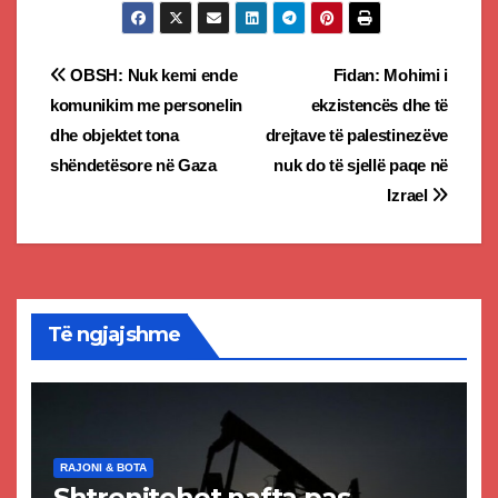
Post
OBSH: Nuk kemi ende
Fidan: Mohimi i
komunikim me personelin
ekzistencës dhe të
navigation
dhe objektet tona
drejtave të palestinezëve
shëndetësore në Gaza
nuk do të sjellë paqe në
Izrael
Të ngjajshme
RAJONI & BOTA
Shtrenjtohet nafta pas