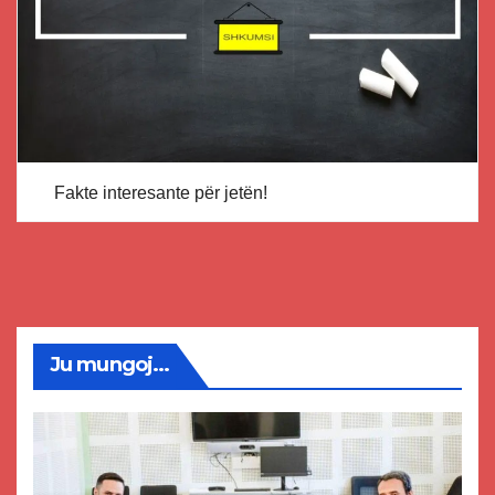
Fakte interesante për jetën!
Ju mungoj...