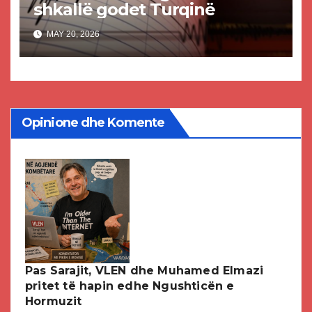
shkallë godet Turqinë
MAY 20, 2026
Opinione dhe Komente
Pas Sarajit, VLEN dhe Muhamed Elmazi
pritet të hapin edhe Ngushticën e
Hormuzit