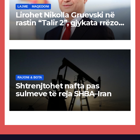
LAJME
MAQEDONI
Lirohet Nikolla Gruevski në
rastin “Talir 2”, gjykata rrëzon
akuzat për ndërtimin e
paligjshëm të selisë së
VMRO-DPMNE-së
RAJONI & BOTA
Shtrenjtohet nafta pas
sulmeve të reja SHBA–Iran