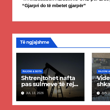
Post
“Gjarpri do të mbetet gjarpër”
navigation
Të ngjajshme
RAJONI & BOTA
RAJONI &
Shtrenjtohet nafta
Vide
pas sulmeve të reja
shka
SHBA–Iran
aero
JUL 13, 2026
JUN 3
Kuva
iran
dhe