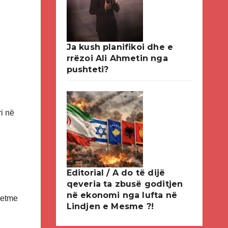
Ja kush planifikoi dhe e
rrëzoi Ali Ahmetin nga
pushteti?
ri në
Editorial / A do të dijë
qeveria ta zbusë goditjen
në ekonomi nga lufta në
 vetme
Lindjen e Mesme ?!