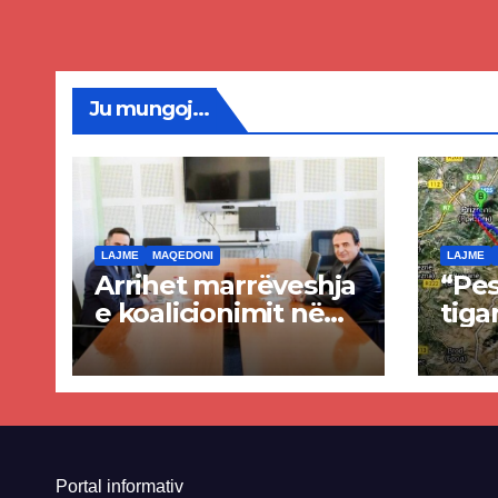
plag
Ju mungoj...
LAJME
MAQEDONI
LAJME
Arrihet marrëveshja
“Pes
e koalicionimit në
tiga
parim mes Kurtit
Ende
dhe Abdixhikut
proje
kom
nis 
rrug
Priz
Portal informativ