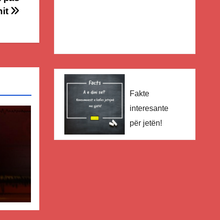
nit
Fakte
interesante
për jetën!