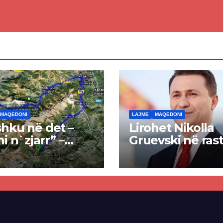
osur
MAQEDONI
LAJME
MAQEDONI
hku në det –
Lirohet Nikolla
ni n`zjarr” –
Gruevski në rast
 pa u kryer
“Talir 2”, gjykat
kti i tunelit,
rrëzon akuzat p
una e Tetovës
ndërtimin e
punimet për
paligjshëm të se
ën Tetovë –
së VMRO-DPMN
ren