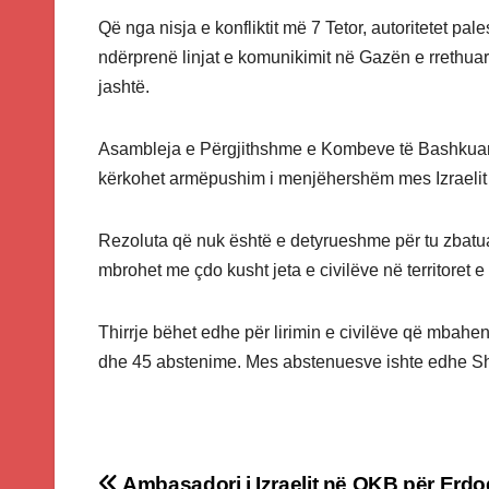
Që nga nisja e konfliktit më 7 Tetor, autoritetet p
ndërprenë linjat e komunikimit në Gazën e rrethua
jashtë.
Asambleja e Përgjithshme e Kombeve të Bashkuara
kërkohet armëpushim i menjëhershëm mes Izraelit
Rezoluta që nuk është e detyrueshme për tu zbatua
mbrohet me çdo kusht jeta e civilëve në territoret e
Thirrje bëhet edhe për lirimin e civilëve që mbah
dhe 45 abstenime. Mes abstenuesve ishte edhe Shqi
Ambasadori i Izraelit në OKB për Erdo