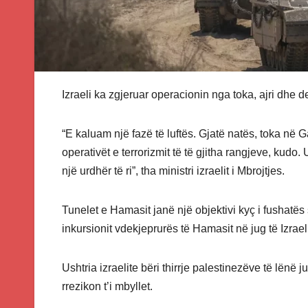
Izraeli ka zgjeruar operacionin nga toka, ajri dhe d
“E kaluam një fazë të luftës. Gjatë natës, toka n
operativët e terrorizmit të të gjitha rangjeve, kudo
një urdhër të ri”, tha ministri izraelit i Mbrojtjes.
Tunelet e Hamasit janë një objektivi kyç i fushatës së
inkursionit vdekjeprurës të Hamasit në jug të Izraeli
Ushtria izraelite bëri thirrje palestinezëve të lënë
rrezikon t’i mbyllet.