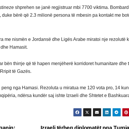
alestineze shprehen se janë regjistruar mbi 7700 viktima. Bombar
r, duke bërë që 2.3 milionë persona të mbesin pa kontakt me bo
 me nismën e Jordansë dhe Ligës Arabe miratoi nje rezolutë 
 dhe Hamasit.
r bën thirrje që të hapen menjëherë korridoret humanitare dhe 
 Rripit të Gazës.
en peng nga Hamasi. Rezoluta u miratua me 120 vota pro, 14 kun
përia, ndërsa kundër saj ishte Izraeli dhe Shtetet e Bashkuar
ganin:
Izraeli tërheq diplomatët nga Turqi