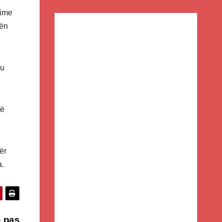
dime
tën
ku
të
ër
a.
a pas