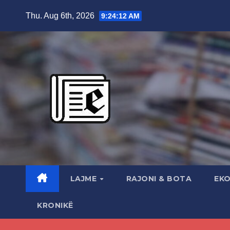
Skip
Thu. Aug 6th, 2026
9:24:13 AM
to
content
LAJME
RAJONI & BOTA
EK
KRONIKË