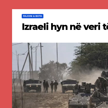
RAJONI & BOTA
Izraeli hyn në veri 