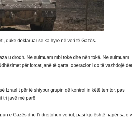
eti, duke deklaruar se ka hyrë në veri të Gazës.
ë Gaza u drodh. Ne sulmuam mbi tokë dhe nën tokë. Ne sulmuam
. Udhëzimet për forcat janë të qarta: operacioni do të vazhdojë de
 Izraelit për të shtypur grupin që kontrollin këtë territor, pas
t tri javë më parë.
 jugun e Gazës dhe t’i drejtohen veriut, pasi kjo është hapërisa e