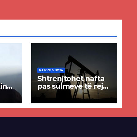
RAJONI & BOTA
Shtrenjtohet nafta
in
pas sulmeve të reja
a
SHBA–Iran
ër
lisë
E-së