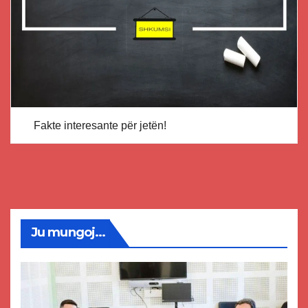
Fakte interesante për jetën!
Ju mungoj...