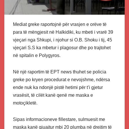
Mediat greke raportojnë për vrasjen e orëve të
para të mëngjesit në Halkidiki, ku mbeti i vrarë 39
vjeçari nga Shkupi, i njohur si O.B. Shoku i tij, 45
vjeçari S.S ka mbetur i plagosur dhe po trajtohet
në spitalin e Polygyros.
Në një raportim të EPT news thuhet se policia
greke po kryen procedurat e nevojshme, ndërsa
ende nuk ka ndonjë pistë hetimi për t’i gjetur
vrasësit, të cilët kanë qenë me maska e
motoçikletë.
Sipas informacioneve fillestare, sulmuesit me
maska kanë gjuajtur mbi 20 plumba në drejtim të