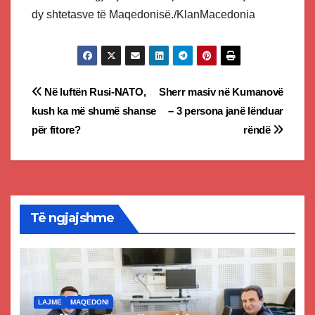
dy shtetasve të Maqedonisë./KlanMacedonia
Post
Në luftën Rusi-NATO,
Sherr masiv në Kumanovë
kush ka më shumë shanse
– 3 persona janë lënduar
navigation
për fitore?
rëndë
Të ngjajshme
LAJME
MAQEDONI