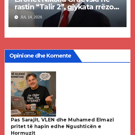
rastin “Talir 2”, gjykata rrëzon
akuzat për ndërtimin e
JUL 14, 2026
paligjshëm të selisë së VMRO-
DPMNE-së
Opinione dhe Komente
Pas Sarajit, VLEN dhe Muhamed Elmazi
pritet të hapin edhe Ngushticën e
Hormuzit