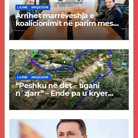
LAJME
MAQEDONI
Arrihet marrëveshja e
koalicionimit në parim mes
Kurtit dhe Abdixhikut
LAJME
MAQEDONI
“Peshku në det – tigani
n`zjarr” – Ende pa u kryer
projekti i tunelit, komuna e
Tetovës nis punimet për
rrugën Tetovë – Prizren