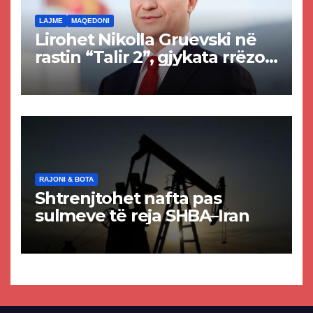
LAJME
MAQEDONI
Lirohet Nikolla Gruevski në
rastin “Talir 2”, gjykata rrëzon
akuzat për ndërtimin e
paligjshëm të selisë së
VMRO-DPMNE-së
RAJONI & BOTA
Shtrenjtohet nafta pas
sulmeve të reja SHBA–Iran