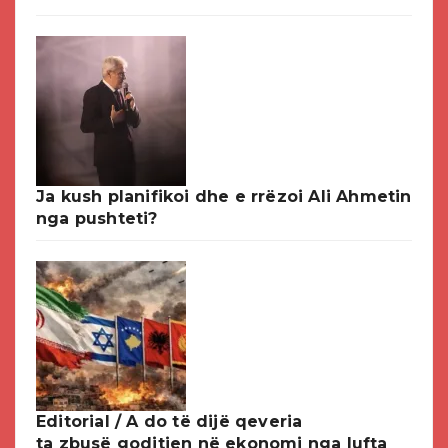
Ja kush planifikoi dhe e rrëzoi Ali Ahmetin
nga pushteti?
Editorial / A do të dijë qeveria
ta zbusë goditjen në ekonomi nga lufta