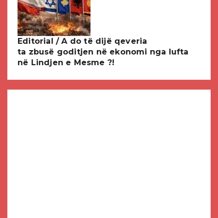
Editorial / A do të dijë qeveria
ta zbusë goditjen në ekonomi nga lufta
në Lindjen e Mesme ?!