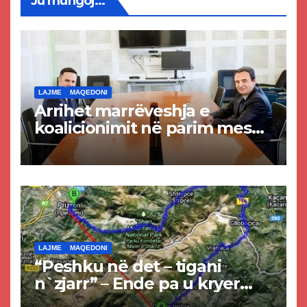
Ju mungoj...
LAJME
MAQEDONI
Arrihet marrëveshja e
koalicionimit në parim mes
Kurtit dhe Abdixhikut
LAJME
MAQEDONI
“Peshku në det – tigani
n`zjarr” – Ende pa u kryer
projekti i tunelit, komuna e