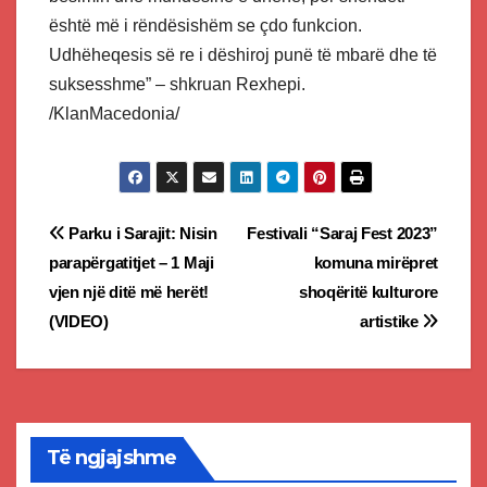
është më i rëndësishëm se çdo funkcion.
Udhëheqesis së re i dëshiroj punë të mbarë dhe të
suksesshme” – shkruan Rexhepi.
/KlanMacedonia/
Post
Parku i Sarajit: Nisin
Festivali “Saraj Fest 2023”
parapërgatitjet – 1 Maji
komuna mirëpret
navigation
vjen një ditë më herët!
shoqëritë kulturore
(VIDEO)
artistike
Të ngjajshme