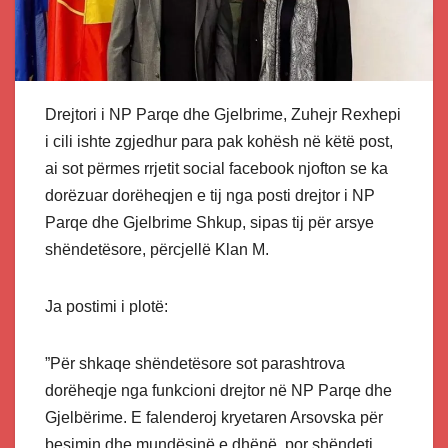
Drejtori i NP Parqe dhe Gjelbrime, Zuhejr Rexhepi
i cili ishte zgjedhur para pak kohësh në këtë post,
ai sot përmes rrjetit social facebook njofton se ka
dorëzuar dorëheqjen e tij nga posti drejtor i NP
Parqe dhe Gjelbrime Shkup, sipas tij për arsye
shëndetësore, përcjellë Klan M.
Ja postimi i plotë:
”Për shkaqe shëndetësore sot parashtrova
dorëheqje nga funkcioni drejtor në NP Parqe dhe
Gjelbërime. E falenderoj kryetaren Arsovska për
besimin dhe mundësinë e dhënë, por shëndeti