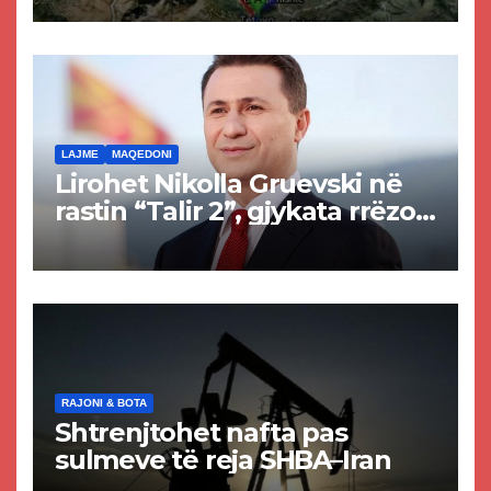
Tetovës nis punimet për
rrugën Tetovë – Prizren
LAJME
MAQEDONI
Lirohet Nikolla Gruevski në
rastin “Talir 2”, gjykata rrëzon
akuzat për ndërtimin e
paligjshëm të selisë së
VMRO-DPMNE-së
RAJONI & BOTA
Shtrenjtohet nafta pas
sulmeve të reja SHBA–Iran