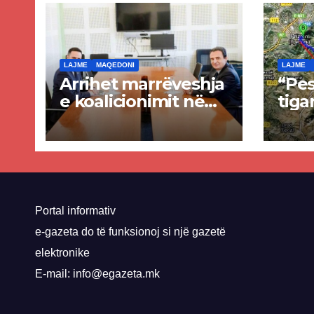
LAJME
MAQEDONI
LAJME
Arrihet marrëveshja
“Pes
e koalicionimit në
tiga
parim mes Kurtit
Ende
dhe Abdixhikut
proje
kom
nis 
rrug
Priz
Portal informativ
e-gazeta do të funksionoj si një gazetë
elektronike
E-mail: info@egazeta.mk