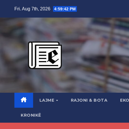
Skip
Fri. Aug 7th, 2026
4:59:43 PM
to
content
LAJME
RAJONI & BOTA
EK
KRONIKË