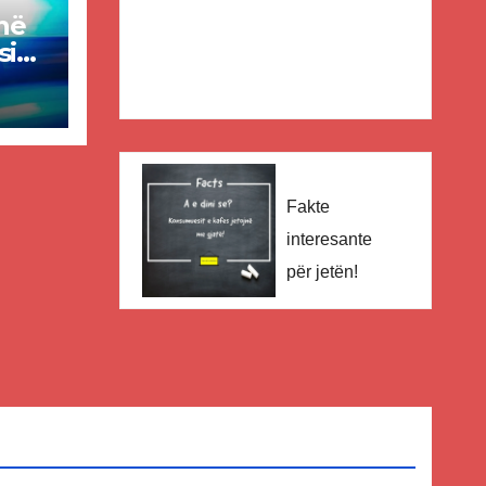
në
si
kë
al
Fakte
interesante
për jetën!