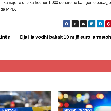
ri ka nxjerrë dhe ka hedhur 1.000 denarë në karrigen e pasagjer
ë nga MPB.
kinën
Djali ia vodhi babait 10 mijë euro, arresto
MAQEDONI
KRONIKË
MAQEDONI