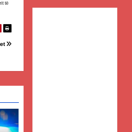
it të
het