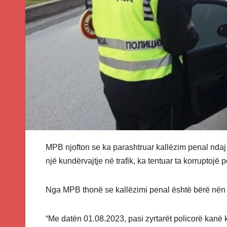
MPB njofton se ka parashtruar kallëzim penal ndaj 50
një kundërvajtje në trafik, ka tentuar ta korruptojë
Nga MPB thonë se kallëzimi penal është bërë nën d
“Me datën 01.08.2023, pasi zyrtarët policorë kanë 