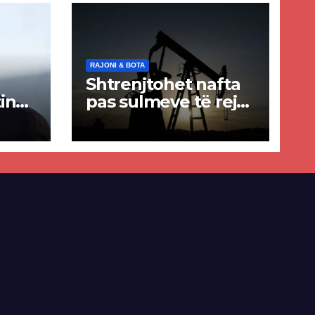
RAJONI & BOTA
Shtrenjtohet nafta
in
pas sulmeve të reja
a
SHBA–Iran
ër
lisë
E-së