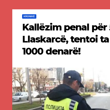
KRONIKË
Kallëzim penal për 
Llaskarcë, tentoi t
1000 denarë!