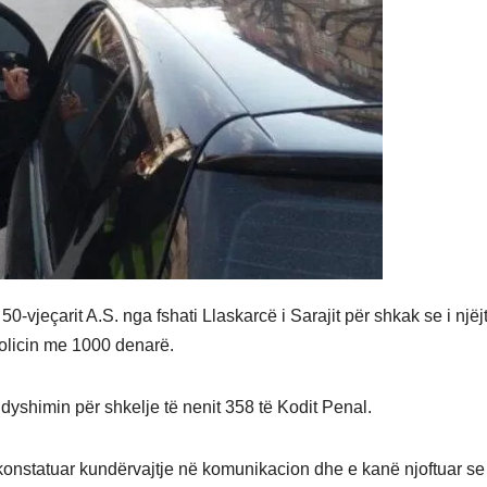
-vjeçarit A.S. nga fshati Llaskarcë i Sarajit për shkak se i njëj
 policin me 1000 denarë.
yshimin për shkelje të nenit 358 të Kodit Penal.
konstatuar kundërvajtje në komunikacion dhe e kanë njoftuar se