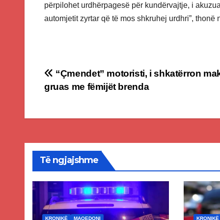
përpilohet urdhërpagesë për kundërvajtje, i akuzua
automjetit zyrtar që të mos shkruhej urdhri”, thon
Post
“Çmendet” motoristi, i shkatërron ma
gruas me fëmijët brenda
navigation
Të ngjajshme
KRONIKË
MAQEDONI
KRONIKË