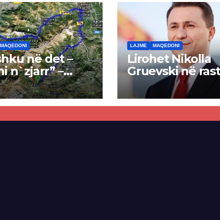
MAQEDONI
LAJME
MAQEDONI
hku në det –
Lirohet Nikolla
ni n`zjarr” –
Gruevski në rast
 pa u kryer
“Talir 2”, gjykat
kti i tunelit,
rrëzon akuzat p
una e Tetovës
ndërtimin e
punimet për
paligjshëm të se
ën Tetovë –
së VMRO-DPMN
ren