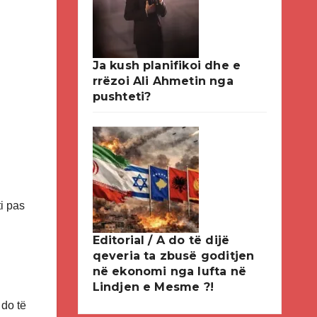
Ja kush planifikoi dhe e
rrëzoi Ali Ahmetin nga
pushteti?
ti pas
Editorial / A do të dijë
qeveria ta zbusë goditjen
në ekonomi nga lufta në
Lindjen e Mesme ?!
 do të