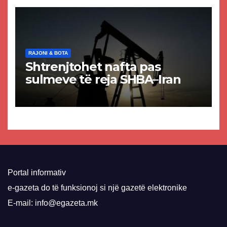
VMRO-DPMNE-së
RAJONI & BOTA
Shtrenjtohet nafta pas
sulmeve të reja SHBA–Iran
Portal informativ
e-gazeta do të funksionoj si një gazetë elektronike
E-mail: info@egazeta.mk