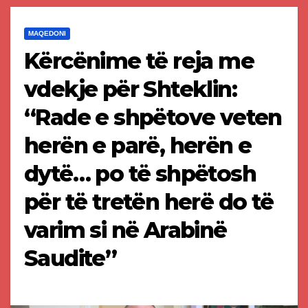
MAQEDONI
Kërcënime të reja me
vdekje për Shteklin:
“Rade e shpëtove veten
herën e parë, herën e
dytë… po të shpëtosh
për të tretën herë do të
varim si në Arabinë
Saudite”