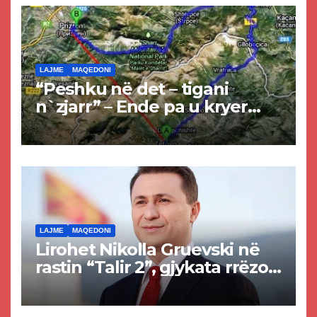
LAJME
MAQEDONI
“Peshku në det – tigani
n`zjarr” – Ende pa u kryer
projekti i tunelit, komuna e
Tetovës nis punimet për
rrugën Tetovë – Prizren
LAJME
MAQEDONI
Lirohet Nikolla Gruevski në
rastin “Talir 2”, gjykata rrëzon
akuzat për ndërtimin e
paligjshëm të selisë së