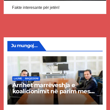
Fakte interesante për jetën!
Ju mungoj...
LAJME
MAQEDONI
Arrihet marrëveshja e
koalicionimit në parim mes
Kurtit dhe Abdixhikut