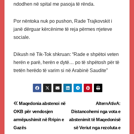
ndodhen në spital me pasoja të rënda.
Por nëntoka nuk po pushon, Rade Trajkovskit i
janë dërguar kërcënime të reja përmes rrjeteve
sociale.
Dikush në Tik-Tok shkruan: “Rade e shpëtoi veten
herën e parë, herën e dytë… po të shpëtosh për të
tretën herëdo të varim si në Arabinë Saudite”
Post
Maqedonia abstenoi në
AlternAtivA:
OKB për vendosjen
Distancohemi nga vota e
navigation
armëpushimit në Rripin e
abstenimit të Maqedonisë
Gazës
së Veriut nga rezoluta e