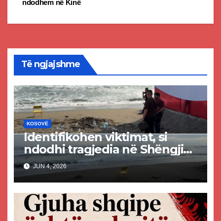
ndodhem në Kinë
Të ngjajshme
KOSOVË
Identifikohen viktimat, si
ndodhi tragjedia në Shëngjin
ku mbetën të vdekur dy të
JUN 4, 2026
rinj kosovarë