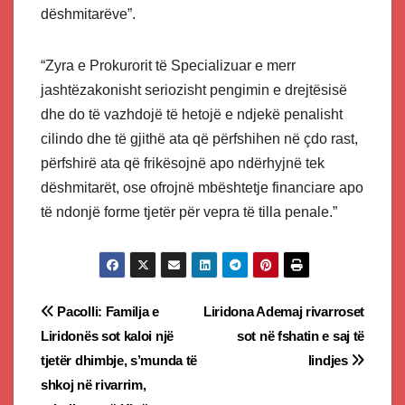
dëshmitarëve”.
“Zyra e Prokurorit të Specializuar e merr
jashtëzakonisht seriozisht pengimin e drejtësisë
dhe do të vazhdojë të hetojë e ndjekë penalisht
cilindo dhe të gjithë ata që përfshihen në çdo rast,
përfshirë ata që frikësojnë apo ndërhyjnë tek
dëshmitarët, ose ofrojnë mbështetje financiare apo
të ndonjë forme tjetër për vepra të tilla penale.”
Post
Pacolli: Familja e
Liridona Ademaj rivarroset
Liridonës sot kaloi një
sot në fshatin e saj të
navigation
tjetër dhimbje, s’munda të
lindjes
shkoj në rivarrim,