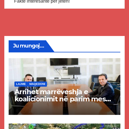
Fakte interesante për jetën!
Ju mungoj...
LAJME
MAQEDONI
Arrihet marrëveshja e
koalicionimit në parim mes
Kurtit dhe Abdixhikut