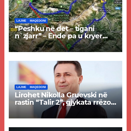
LAJME
MAQEDONI
“Peshku në det – tigani
n`zjarr” – Ende pa u kryer
projekti i tunelit, komuna e
Tetovës nis punimet për
rrugën Tetovë – Prizren
LAJME
MAQEDONI
Lirohet Nikolla Gruevski në
rastin “Talir 2”, gjykata rrëzon
akuzat për ndërtimin e
paligjshëm të selisë së
VMRO-DPMNE-së