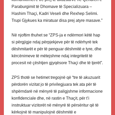
Paraburgimit të Dhomave të Specializuara –
Hashim Thaçi, Kadri Veseli dhe Rexhep Selimi.
Trupi Gjykues ka miratuar disa prej atyre masave.”
Në njoftim thuhet se “ZPS-ja e ndërmori këtë hap
si përgjigje ndaj përpjekjeve për të ndërhyrë tek
dëshmitarët e për të penguar dëshmitë e tyre, dhe
kërcënimeve të mëtejshme ndaj integritetit të
procesit në çështjen gjyqësore Thaçi dhe të tjerët”.
ZPS thotë se hetimet tregojnë që “tre të akuzuarit
përdorën vizitat jo të privilegjuara tek ata për të
shpërndarë në mënyrë të paligjshme informacione
konfidenciale dhe, në rastin e Thaçit, për t’i
instruktuar vizitorët në mënyrë të përsëritur që të
kërkojnë të manipulojnë dëshmitë e