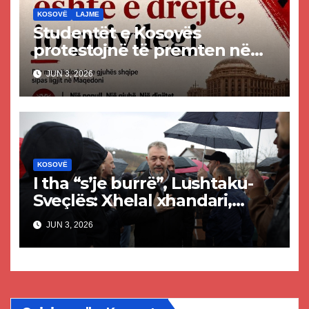
KOSOVË
LAJME
Studentët e Kosovës
protestojnë të premten në
mbështetje të gjuhës shqipe
JUN 3, 2026
në Maqedoninë e Veriut
KOSOVË
I tha “s’je burrë”, Lushtaku-
Sveçlës: Xhelal xhandari,
dezertor i luftës – s’mund të
JUN 3, 2026
flasësh për burrëri