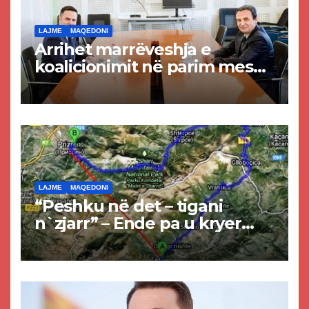
LAJME
MAQEDONI
Arrihet marrëveshja e
koalicionimit në parim mes
Kurtit dhe Abdixhikut
LAJME
MAQEDONI
“Peshku në det – tigani
n`zjarr” – Ende pa u kryer
projekti i tunelit, komuna e
Tetovës nis punimet për
rrugën Tetovë – Prizren