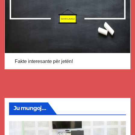
Fakte interesante për jetën!
Ju mungoj...