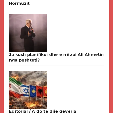
Hormuzit
Ja kush planifikoi dhe e rrëzoi Ali Ahmetin
nga pushteti?
Editorial / A do të dijë qeveria