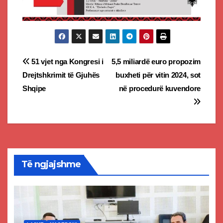
Post
51 vjet nga Kongresi i
5,5 miliardë euro propozim
Drejtshkrimit të Gjuhës
buxheti për vitin 2024, sot
navigation
Shqipe
në procedurë kuvendore
Të ngjajshme