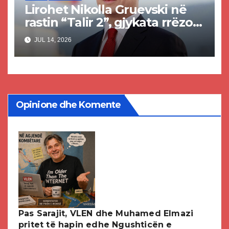
Lirohet Nikolla Gruevski në
rastin “Talir 2”, gjykata rrëzon
akuzat për ndërtimin e
JUL 14, 2026
paligjshëm të selisë së VMRO-
DPMNE-së
Opinione dhe Komente
Pas Sarajit, VLEN dhe Muhamed Elmazi
pritet të hapin edhe Ngushticën e