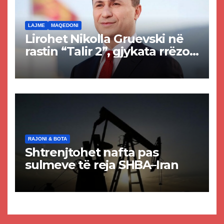
LAJME
MAQEDONI
Lirohet Nikolla Gruevski në
rastin “Talir 2”, gjykata rrëzon
akuzat për ndërtimin e
paligjshëm të selisë së
VMRO-DPMNE-së
RAJONI & BOTA
Shtrenjtohet nafta pas
sulmeve të reja SHBA–Iran