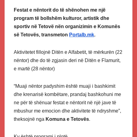
Festat e nëntorit do të shënohen me një
program të bollshëm kulturor, artistik dhe
sportiv në Tetovë nën organizimin e Komunës
së Tetovës, transmeton
Portalb.mk
.
Aktivitetet fillojnë Ditën e Alfabetit, të mërkurën (22
nëntor) dhe do të zgjasin deri në Ditën e Flamurit,
e martë (28 nëntor)
“Muaji nëntor padyshim është muaji i bashkimit
dhe krenarisë kombëtare, prandaj bashkohuni me
ne për të shënuar festat e nëntorit në një jave të
mbushur me emocion dhe aktivitete të ndryshme”,
theksojnë nga
Komuna e Tetovës
.
Ky është programi i plotë.