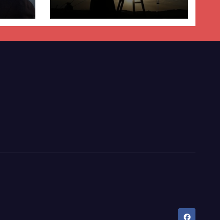
a
SHBA–Iran
ër
lisë
E-së