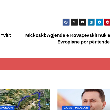
“vitit
Mickoski: Agjenda e Kovaçevskit nuk 
Evropiane por për tend
MAQEDONI
LAJME
MAQEDONI