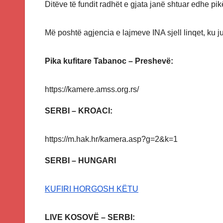
Ditëve të fundit radhët e gjata janë shtuar edhe pik
Më poshtë agjencia e lajmeve INA sjell linqet, ku ju 
Pika kufitare Tabanoc – Preshevë:
https://kamere.amss.org.rs/
SERBI – KROACI:
https://m.hak.hr/kamera.asp?g=2&k=1
SERBI – HUNGARI
KUFIRI HORGOSH KËTU
LIVE KOSOVË – SERBI: