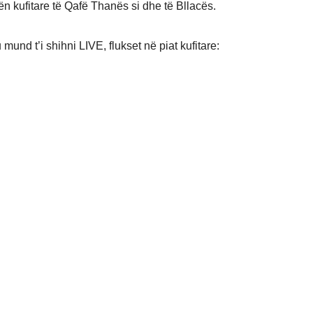
ën kufitare të Qafë Thanës si dhe të Bllacës.
mund t’i shihni LIVE, flukset në piat kufitare: