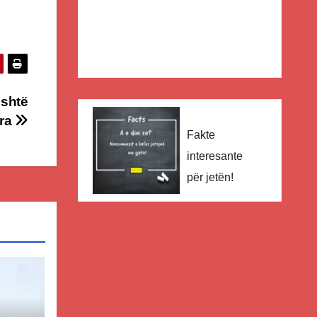
është
era
Fakte
interesante
për jetën!