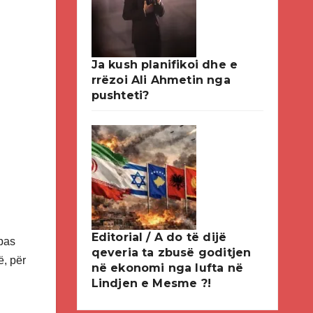
Ja kush planifikoi dhe e
rrëzoi Ali Ahmetin nga
pushteti?
Editorial / A do të dijë
pas
qeveria ta zbusë goditjen
ë, për
në ekonomi nga lufta në
Lindjen e Mesme ?!