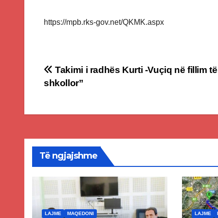
https://mpb.rks-gov.net/QKMK.aspx
Post
Takimi i radhës Kurti -Vuçiq në fillim të 
shkollor”
navigation
Të ngjajshme
LAJME
MAQEDONI
LAJME