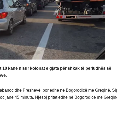
rit 10 kanë nisur kolonat e gjata për shkak të periudhës së
ëve.
ë Tabanoc dhe Preshevë, por edhe në Bogorodicë me Greqinë. Si
oc janë 45 minuta. Njësoj pritet edhe në Bogorodicë me Greqin