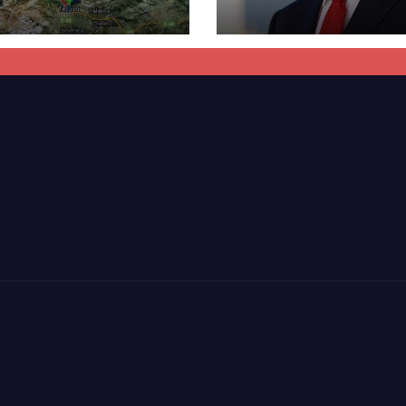
 pa u kryer
“Talir 2”, gjykat
kti i tunelit,
rrëzon akuzat p
una e Tetovës
ndërtimin e
punimet për
paligjshëm të se
ën Tetovë –
së VMRO-DPMN
ren