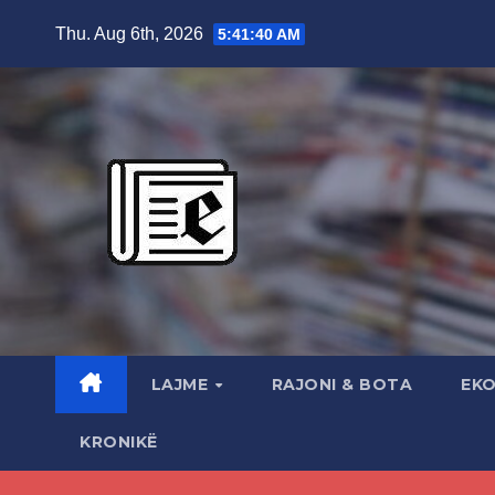
Skip
Thu. Aug 6th, 2026
5:41:41 AM
to
content
LAJME
RAJONI & BOTA
EK
KRONIKË