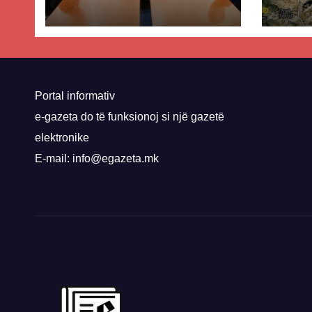
parim mes Kurtit
Ende
dhe Abdixhikut
proje
kom
nis 
rrug
Priz
Portal informativ
e-gazeta do të funksionoj si një gazetë
elektronike
E-mail: info@egazeta.mk