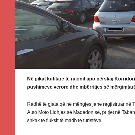
Në pikat kufitare të rajonit apo përskaj Korrido
pushimeve verore dhe mbërritjes së mërgimtar
Radhë të gjata që në mëngjes janë regjistruar n
Auto Moto Lidhjes së Maqedonisë, pritjet në Taban
shkak të fluksit të madh të turistëve.