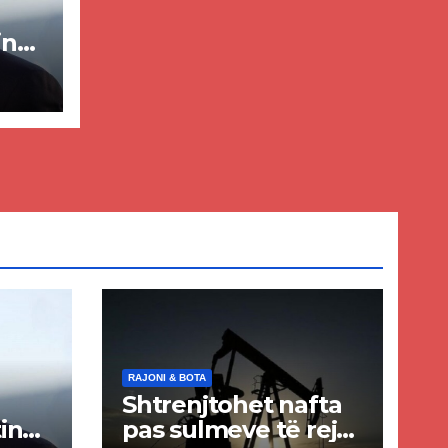
in
ër
lisë
E-
RAJONI & BOTA
Shtrenjtohet nafta
in
pas sulmeve të reja