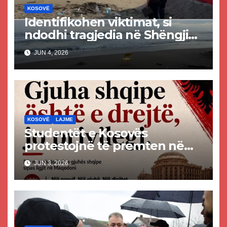
KOSOVË
Identifikohen viktimat, si
ndodhi tragjedia në Shëngjin
ku mbetën të vdekur dy të
JUN 4, 2026
rinj kosovarë
KOSOVË
LAJME
Studentët e Kosovës
protestojnë të premten në
mbështetje të gjuhës shqipe
JUN 3, 2026
në Maqedoninë e Veriut