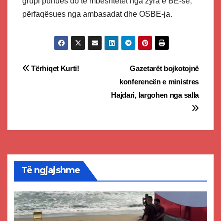
grupi punues do të mbështetët nga zyra e BE-së,
përfaqësues nga ambasadat dhe OSBE-ja.
Post
Tërhiqet Kurti!
Gazetarët bojkotojnë
konferencën e ministres
navigation
Hajdari, largohen nga salla
Të ngjajshme