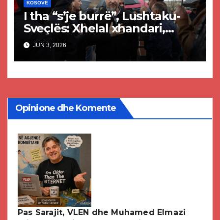
KOSOVË
I tha “s’je burrë”, Lushtaku-
Sveçlës: Xhelal xhandari,
dezertor i luftës – s’mund të
JUN 3, 2026
flasësh për burrëri
Opinione dhe Komente
Pas Sarajit, VLEN dhe Muhamed Elmazi