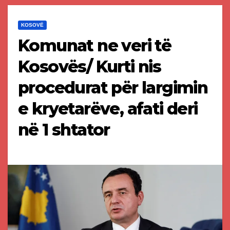
KOSOVË
Komunat ne veri të
Kosovës/ Kurti nis
procedurat për largimin
e kryetarëve, afati deri
në 1 shtator