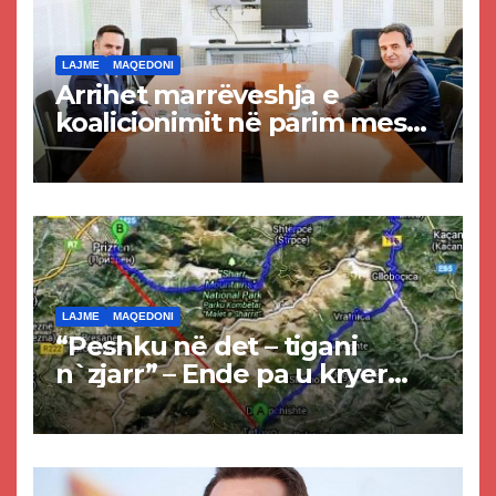
LAJME
MAQEDONI
Arrihet marrëveshja e
koalicionimit në parim mes
Kurtit dhe Abdixhikut
LAJME
MAQEDONI
“Peshku në det – tigani
n`zjarr” – Ende pa u kryer
projekti i tunelit, komuna e
Tetovës nis punimet për
rrugën Tetovë – Prizren