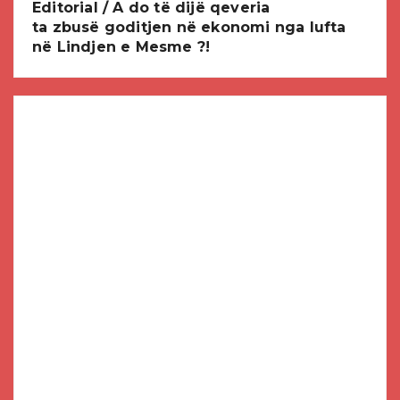
Editorial / A do të dijë qeveria
ta zbusë goditjen në ekonomi nga lufta
në Lindjen e Mesme ?!