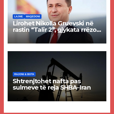
LAJME
MAQEDONI
Lirohet Nikolla Gruevski në
rastin “Talir 2”, gjykata rrëzon
akuzat për ndërtimin e
paligjshëm të selisë së
VMRO-DPMNE-së
RAJONI & BOTA
Shtrenjtohet nafta pas
sulmeve të reja SHBA–Iran