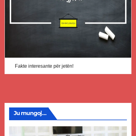
Fakte interesante për jetën!
Ju mungoj...