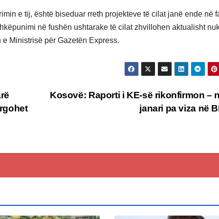
min e tij, është biseduar rreth projekteve të cilat janë ende në 
ashkëpunimi në fushën ushtarake të cilat zhvillohen aktualisht nu
 e Ministrisë për Gazetën Express.
arë
Kosovë: Raporti i KE-së rikonfirmon – 
ërgohet
janari pa viza në 