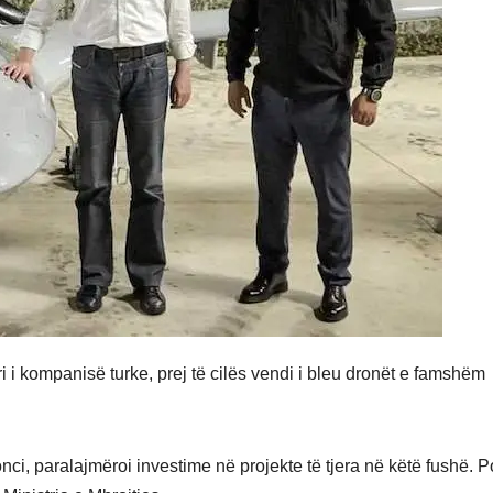
ori i kompanisë turke, prej të cilës vendi i bleu dronët e famshëm
nci, paralajmëroi investime në projekte të tjera në këtë fushë. P