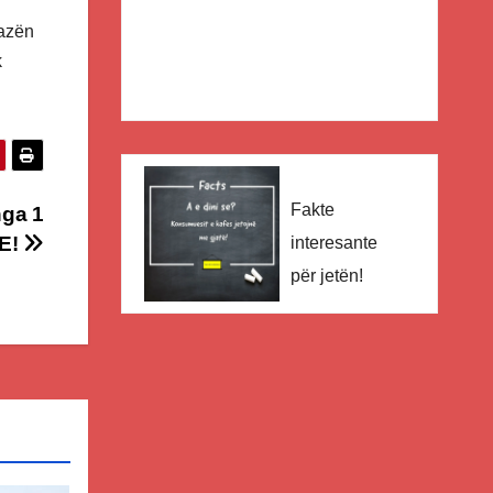
fazën
k
Fakte
nga 1
BE!
interesante
për jetën!