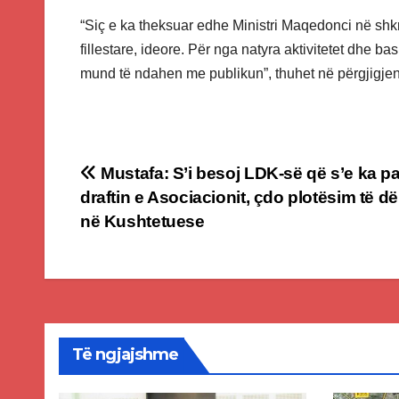
“Siç e ka theksuar edhe Ministri Maqedonci në shkri
fillestare, ideore. Për nga natyra aktivitetet dhe b
mund të ndahen me publikun”, thuhet në përgjigjen
Post
Mustafa: S’i besoj LDK-së që s’e ka p
draftin e Asociacionit, çdo plotësim të d
navigation
në Kushtetuese
Të ngjajshme