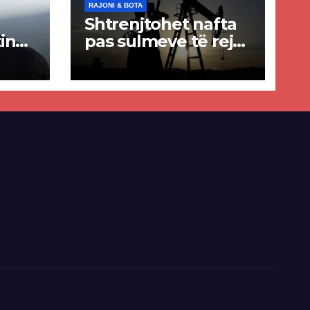
RAJONI & BOTA
Shtrenjtohet nafta
in
pas sulmeve të reja
a
SHBA–Iran
ër
lisë
E-së