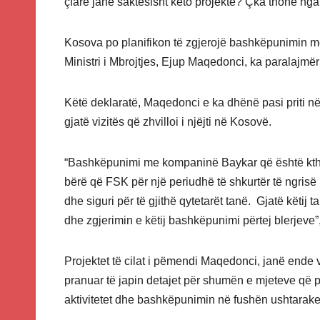
çfarë janë saktësisht këto projekte? Çka thonë nga 
Kosova po planifikon të zgjerojë bashkëpunimin m
Ministri i Mbrojtjes, Ejup Maqedonci, ka paralajmëru
Këtë deklaratë, Maqedonci e ka dhënë pasi priti në
gjatë vizitës që zhvilloi i njëjti në Kosovë.
“Bashkëpunimi me kompaninë Baykar që është kthye
bërë që FSK për një periudhë të shkurtër të ngrisë k
dhe siguri për të gjithë qytetarët tanë. Gjatë këtij 
dhe zgjerimin e këtij bashkëpunimi përtej blerjeve”, 
Projektet të cilat i pëmendi Maqedonci, janë ende v
pranuar të japin detajet për shumën e mjeteve që pr
aktivitetet dhe bashkëpunimin në fushën ushtarake