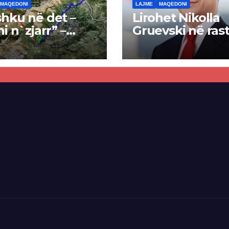
MAQEDONI
LAJME
MAQEDONI
hku në det –
Lirohet Nikolla
ni n`zjarr” –
Gruevski në rast
 pa u kryer
“Talir 2”, gjykat
kti i tunelit,
rrëzon akuzat p
una e Tetovës
ndërtimin e
punimet për
paligjshëm të se
ën Tetovë –
së VMRO-DPMN
ren