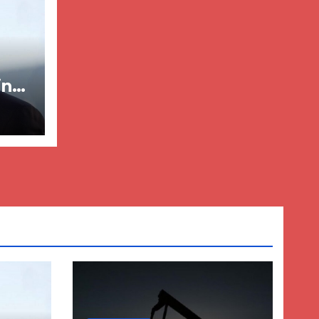
in
ër
lisë
E-