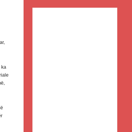
ar,
 ka
riale
më,
në
ër