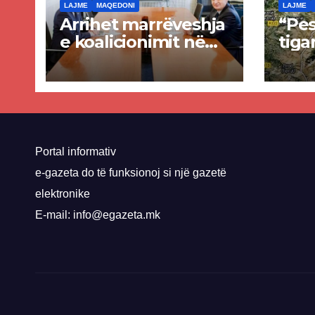
LAJME
MAQEDONI
LAJME
Arrihet marrëveshja
“Pes
e koalicionimit në
tiga
parim mes Kurtit
Ende
dhe Abdixhikut
proje
kom
nis 
rrug
Priz
Portal informativ
e-gazeta do të funksionoj si një gazetë
elektronike
E-mail: info@egazeta.mk