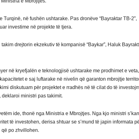
Ministria e Mbrojtjes.
e Turqinë, në fushën ushtarake. Pas dronëve “Bayraktar TB-2”,
ar investime në projekte të tjera.
 takim drejtorin ekzekutiv të kompanisë “Baykar”, Haluk Bayrakt
r në kryefjalën e teknologjisë ushtarake me prodhimet e veta,
apacitetet e saj luftarake në nivelin që garanton mbrojtje territo
takimi diskutuam për projektet e rradhës në të cilat do të investoj
deklaroi ministri pas takimit.
etëm ide, thonë nga Ministria e Mbrojtjes. Nga kjo ministri s’ka
itet të investohen, derisa shtuar se s’mund të japin informata p
 që po zhvillohen.