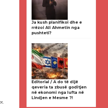
Ja kush planifikoi dhe e
rrëzoi Ali Ahmetin nga
pushteti?
Editorial / A do të dijë
qeveria ta zbusë goditjen
në ekonomi nga lufta në
Lindjen e Mesme ?!
or,