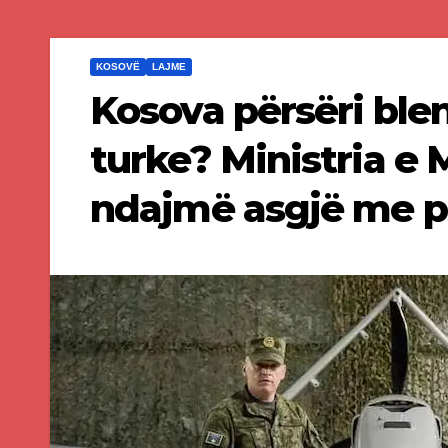
KOSOVË
LAJME
Kosova përsëri bl
turke? Ministria e 
ndajmë asgjë me p