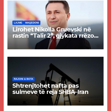
LAJME
MAQEDONI
Lirohet Nikolla Gruevski në
rastin “Talir 2”, gjykata rrëzon
akuzat për ndërtimin e
paligjshëm të selisë së
VMRO-DPMNE-së
RAJONI & BOTA
Shtrenjtohet nafta pas
sulmeve të reja SHBA–Iran