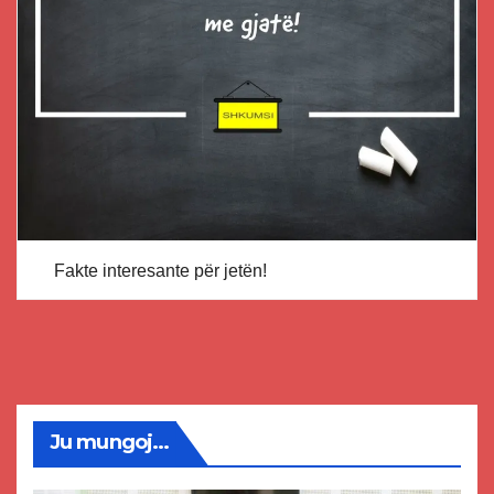
Fakte interesante për jetën!
Ju mungoj...