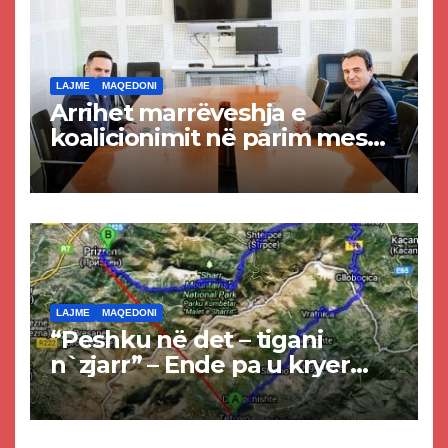
LAJME
MAQEDONI
Arrihet marrëveshja e
koalicionimit në parim mes
Kurtit dhe Abdixhikut
LAJME
MAQEDONI
“Peshku në det – tigani
n`zjarr” – Ende pa u kryer
projekti i tunelit, komuna e
Tetovës nis punimet për
rrugën Tetovë – Prizren