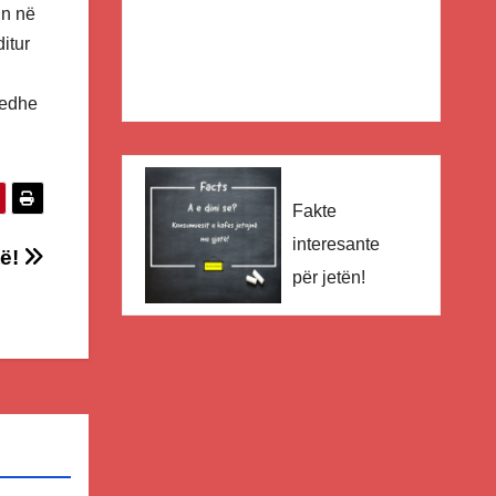
in në
itur
 edhe
Fakte
interesante
të!
për jetën!