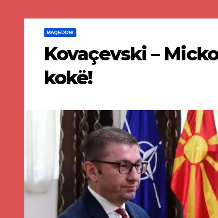
MAQEDONI
Kovaçevski – Micko
kokë!