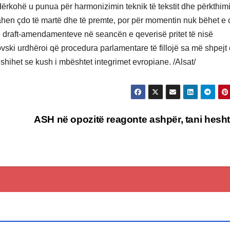
ërkohë u punua për harmonizimin teknik të tekstit dhe përkthim
ahen çdo të martë dhe të premte, por për momentin nuk bëhet e d
 e draft-amendamenteve në seancën e qeverisë pritet të nisë
ski urdhëroi që procedura parlamentare të fillojë sa më shpejt
 shihet se kush i mbështet integrimet evropiane. /Alsat/
ASH në opozitë reagonte ashpër, tani hesh