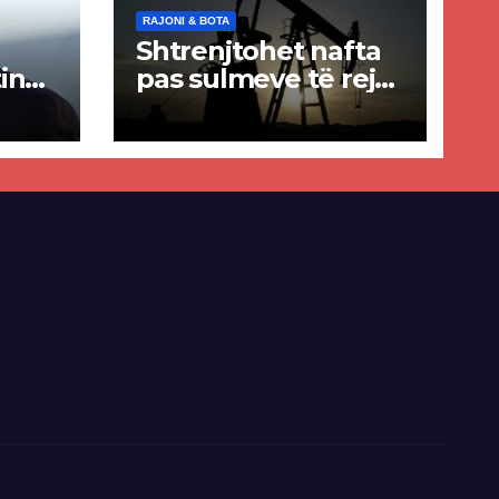
RAJONI & BOTA
Shtrenjtohet nafta
in
pas sulmeve të reja
a
SHBA–Iran
ër
lisë
E-së