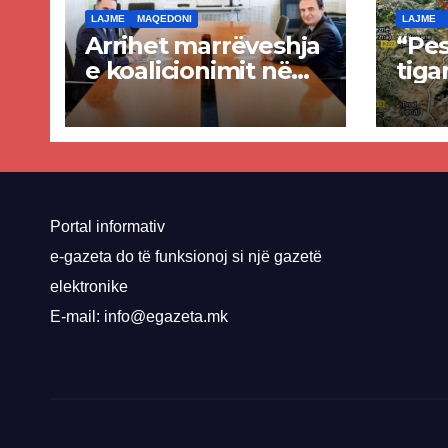
LAJME
MAQEDONI
LAJME
Arrihet marrëveshja
“Pes
e koalicionimit në
tiga
parim mes Kurtit
Ende
dhe Abdixhikut
proje
kom
nis 
rrug
Priz
Portal informativ
e-gazeta do të funksionoj si një gazetë
elektronike
E-mail: info@egazeta.mk