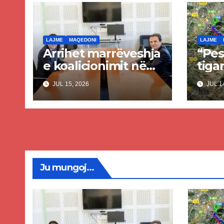
LAJME
MAQEDONI
LAJME
Arrihet marrëveshja
“Pes
e koalicionimit në
tigan
parim mes Kurtit
Ende
JUL 15, 2026
JUL 14
dhe Abdixhikut
proje
kom
nis 
rrug
Priz
Ju mungoj...