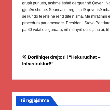
grupit punues, tashmë është dërguar në Qeveri. Nd
gjuhën shqipe. Seancat e rregullta të qeverisë mb
se kur do të jetë në rend dite nisma. Me miratimin
procedura parlamentare. Presidenti Stevo Pendarov
pa 80 votat e siguruara, në mënyrë që siç tha ai, të
Post
Dorëhiqet drejtori i “Hekurudhat –
Infrastrukturë”
navigation
Të ngjajshme