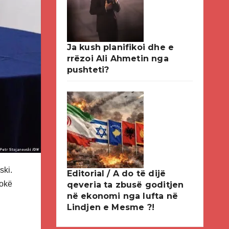
Ja kush planifikoi dhe e
rrëzoi Ali Ahmetin nga
pushteti?
ski.
Editorial / A do të dijë
kokë
qeveria ta zbusë goditjen
në ekonomi nga lufta në
Lindjen e Mesme ?!