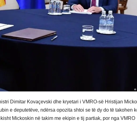
nistri Dimitar Kovaçevski dhe kryetari i VMRO-së Hristijan Micko
bin e deputetëve, ndërsa opozita shtoi se të dy do të takohen 
ikisht Mickoskin në takim me ekipin e tij partiak, por nga VMRO