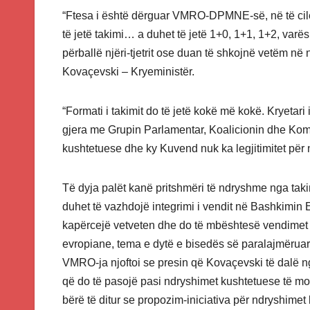
“Ftesa i është dërguar VMRO-DPMNE-së, në të cilë
të jetë takimi… a duhet të jetë 1+0, 1+1, 1+2, varësi
përballë njëri-tjetrit ose duan të shkojnë vetëm në
Kovaçevski – Kryeministër.
“Formati i takimit do të jetë kokë më kokë. Kryeta
gjera me Grupin Parlamentar, Koalicionin dhe Komit
kushtetuese dhe ky Kuvend nuk ka legjitimitet për
Të dyja palët kanë pritshmëri të ndryshme nga takim
duhet të vazhdojë integrimi i vendit në Bashkimi
kapërcejë vetveten dhe do të mbështesë vendimet 
evropiane, tema e dytë e bisedës së paralajmëruar 
VMRO-ja njoftoi se presin që Kovaçevski të dalë n
që do të pasojë pasi ndryshimet kushtetuese të m
bërë të ditur se propozim-iniciativa për ndryshimet 