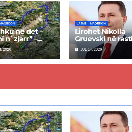
MAQEDONI
LAJME
MAQEDONI
hku në det –
Lirohet Nikolla
i n`zjarr” –
Gruevski në rast
 pa u kryer
“Talir 2”, gjykata
, 2026
JUL 14, 2026
kti i tunelit,
rrëzon akuzat p
una e Tetovës
ndërtimin e
punimet për
paligjshëm të se
ën Tetovë –
së VMRO-DPMN
ren
së