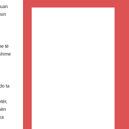
duan
asin
me të
yshime
do ta
tër,
hën
ka