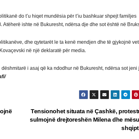
litikanë do t’u hiqet mundësia për t’iu bashkuar shpejt familjes
8. Atëherë ishte në Bukuresht, ndërsa dje dhe sot është në Bruks
politikanëve, dhe qytetarët le ta kenë mendjen dhe të gjykojnë ve
a Kovaçevski në një deklaratë për media.
rë dëshmitarë i asaj që ka ndodhur në Bukuresht, ndërsa sot jeni 
fi/
rojnë
Tensionohet situata në Çashkë, protest
sulmojnë drejtoreshën Milena dhe mës
shqip