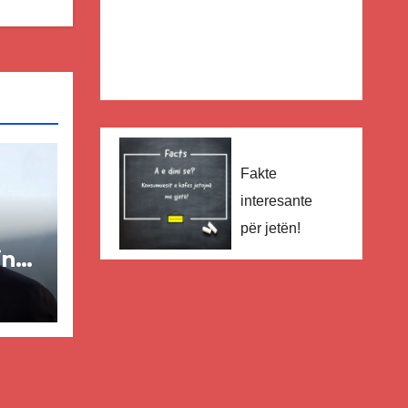
Fakte
interesante
për jetën!
in
ër
lisë
E-