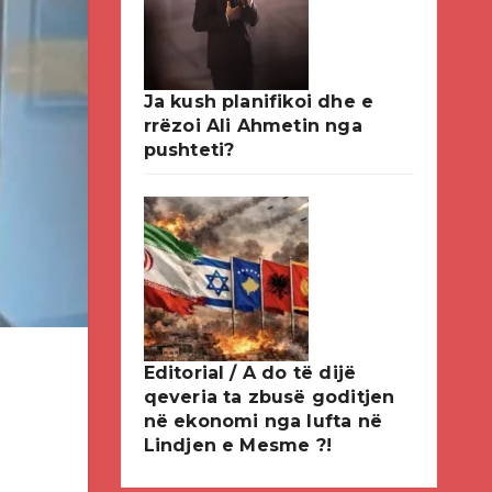
Ja kush planifikoi dhe e
rrëzoi Ali Ahmetin nga
pushteti?
Editorial / A do të dijë
qeveria ta zbusë goditjen
në ekonomi nga lufta në
Lindjen e Mesme ?!