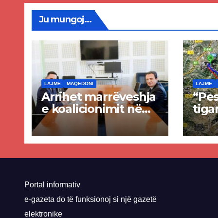
Ju mungoj...
LAJME
MAQEDONI
LAJME
Arrihet marrëveshja
“Pes
e koalicionimit në
tiga
parim mes Kurtit
Ende
dhe Abdixhikut
proje
kom
nis 
rrug
Priz
Portal informativ
e-gazeta do të funksionoj si një gazetë
elektronike