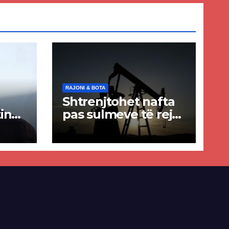
RAJONI & BOTA
Shtrenjtohet nafta
in
pas sulmeve të reja
a
SHBA–Iran
ër
lisë
E-së