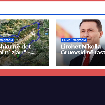
MAQEDONI
LAJME
MAQEDONI
hku në det –
Lirohet Nikolla
ni n`zjarr” –
Gruevski në rast
 pa u kryer
“Talir 2”, gjykat
kti i tunelit,
rrëzon akuzat p
una e Tetovës
ndërtimin e
punimet për
paligjshëm të se
ën Tetovë –
së VMRO-DPMN
ren