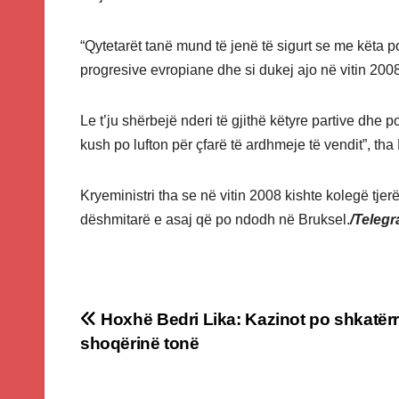
“Qytetarët tanë mund të jenë të sigurt se me këta po
progresive evropiane dhe si dukej ajo në vitin 200
Le t’ju shërbejë nderi të gjithë këtyre partive dhe 
kush po lufton për çfarë të ardhmeje të vendit”, th
Kryeministri tha se në vitin 2008 kishte kolegë tje
dëshmitarë e asaj që po ndodh në Bruksel.
/Telegra
Post
Hoxhë Bedri Lika: Kazinot po shkatër
shoqërinë tonë
navigation