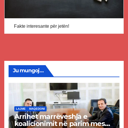
Fakte interesante për jetën!
Ju mungoj...
LAJME
MAQEDONI
Arrihet marrëveshja e
koalicionimit në parim mes