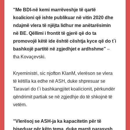
“Me BDI-në kemi marrëveshje të qartë
koalicioni që ishte publikuar në vitin 2020 dhe
ndajmë vlera të njëjta lidhur me anëtarësimin
në BE. Qëllimi i frontit të gjerë që do ta
promovojë këtë ide është cështja kyce që do t`i
bashkojë partitë në zgjedhjet e ardhshme”
–
tha Kovaçevski.
Kryeministri, sic njofton KlanM, vlerëson se vlera
të këtilla ka edhe në ASH, duke shpresuar se
Taravari do t`i bashkangjitet koalicionit, përkundër
qëndrimit partiak se në zgjedhje do të shkojnë të
vetëm.
“Vlerësoj se ASH-ja ka kapacitetin për të
biseduar për këto tema, duke marrë parasysh