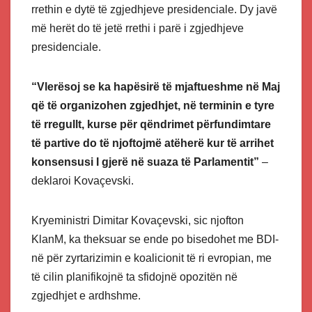
rrethin e dytë të zgjedhjeve presidenciale. Dy javë
më herët do të jetë rrethi i parë i zgjedhjeve
presidenciale.
“Vlerësoj se ka hapësirë të mjaftueshme në Maj
që të organizohen zgjedhjet, në terminin e tyre
të rregullt, kurse për qëndrimet përfundimtare
të partive do të njoftojmë atëherë kur të arrihet
konsensusi I gjerë në suaza të Parlamentit”
–
deklaroi Kovaçevski.
Kryeministri Dimitar Kovaçevski, sic njofton
KlanM, ka theksuar se ende po bisedohet me BDI-
në për zyrtarizimin e koalicionit të ri evropian, me
të cilin planifikojnë ta sfidojnë opozitën në
zgjedhjet e ardhshme.