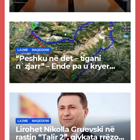
Kurtit dhe Abdixhikut
LAJME
MAQEDONI
“Peshku në det – tigani
n`zjarr” – Ende pa u kryer
projekti i tunelit, komuna e
Tetovës nis punimet për
rrugën Tetovë – Prizren
LAJME
MAQEDONI
Lirohet Nikolla Gruevski në
rastin “Talir 2”, gjykata rrëzon