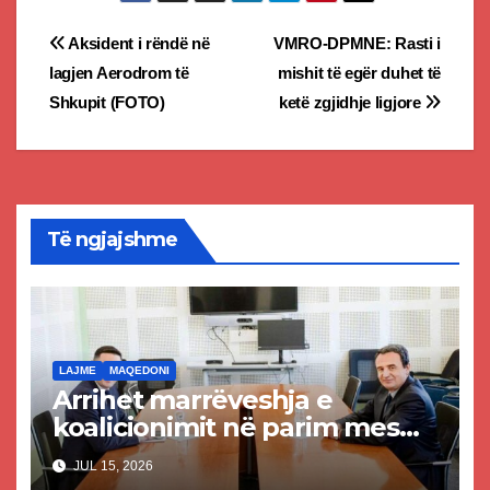
Post
Aksident i rëndë në
VMRO-DPMNE: Rasti i
lagjen Aerodrom të
mishit të egër duhet të
navigation
Shkupit (FOTO)
ketë zgjidhje ligjore
Të ngjajshme
LAJME
MAQEDONI
Arrihet marrëveshja e
koalicionimit në parim mes
Kurtit dhe Abdixhikut
JUL 15, 2026