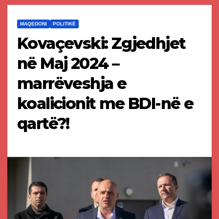
MAQEDONI
POLITIKË
Kovaçevski: Zgjedhjet
në Maj 2024 –
marrëveshja e
koalicionit me BDI-në e
qartë?!