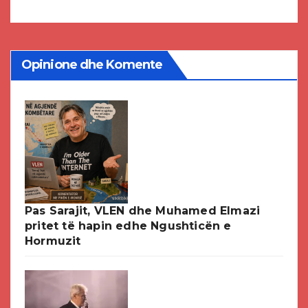
DPMNE-së
Opinione dhe Komente
Pas Sarajit, VLEN dhe Muhamed Elmazi
pritet të hapin edhe Ngushticën e
Hormuzit