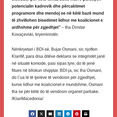
potencialin kadrovik dhe përcaktimet
programore dhe mendoj se në këtë bazë mund
të zhvillohen bisedimet lidhur me koalicionet e
ardhshme për zgjedhjet”
– tha Dimitar
Kovaçevski, kryeministër.
Nënkryetari i BDI-së, Bujar Osmani, sic njofton
KlanM, para disa ditëve deklaroi se integristët janë
në situatë komode, pasi sipas tyre, do të jenë
fitues në bllokun shqiptar. BDI-ja, sic tha Osmani,
do t`ua lë të tjerëve të vendosin për zgjedhjet,
kurse lidhur me koalicionet e mundshme, Osmani
tha se për këtë do të vendosin organet partiake.
/KlanMacedonia/