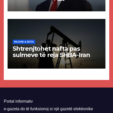
akuzat për ndërtimin e
paligjshëm të selisë së
VMRO-DPMNE-së
RAJONI & BOTA
Shtrenjtohet nafta pas
sulmeve të reja SHBA–Iran
Portal informativ
e-gazeta do të funksionoj si një gazetë elektronike