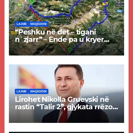
LAJME
MAQEDONI
“Peshku në det – tigani
n`zjarr” – Ende pa u kryer
projekti i tunelit, komuna e
Tetovës nis punimet për
rrugën Tetovë – Prizren
LAJME
MAQEDONI
Lirohet Nikolla Gruevski në
rastin “Talir 2”, gjykata rrëzon
akuzat për ndërtimin e
paligjshëm të selisë së
VMRO-DPMNE-së