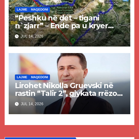
LAJME
MAQEDONI
“Peshku në det – tigani
n`zjarr” – Ende pa u kryer
projekti i tunelit, komuna e
JUL 14, 2026
Tetovës nis punimet për
rrugën Tetovë – Prizren
LAJME
MAQEDONI
Lirohet Nikolla Gruevski në
rastin “Talir 2”, gjykata rrëzon
akuzat për ndërtimin e
JUL 14, 2026
paligjshëm të selisë së VMRO-
DPMNE-së