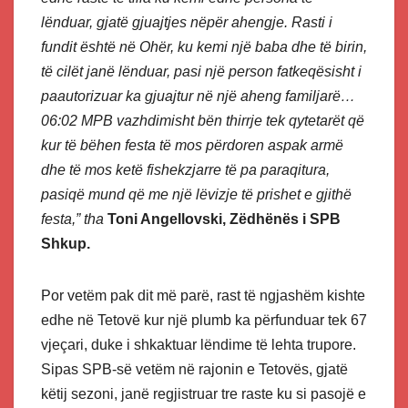
lënduar, gjatë gjuajtjes nëpër ahengje. Rasti i
fundit është në Ohër, ku kemi një baba dhe të birin,
të cilët janë lënduar, pasi një person fatkeqësisht i
paautorizuar ka gjuajtur në një aheng familjarë…
06:02 MPB vazhdimisht bën thirrje tek qytetarët që
kur të bëhen festa të mos përdoren aspak armë
dhe të mos ketë fishekzjarre të pa paraqitura,
pasiqë mund që me një lëvizje të prishet e gjithë
festa,” tha
Toni Angellovski, Zëdhënës i SPB
Shkup.
Por vetëm pak dit më parë, rast të ngjashëm kishte
edhe në Tetovë kur një plumb ka përfunduar tek 67
vjeçari, duke i shkaktuar lëndime të lehta trupore.
Sipas SPB-së vetëm në rajonin e Tetovës, gjatë
këtij sezoni, janë regjistruar tre raste ku si pasojë e