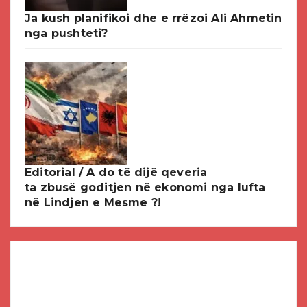
Ja kush planifikoi dhe e rrëzoi Ali Ahmetin
nga pushteti?
Editorial / A do të dijë qeveria
ta zbusë goditjen në ekonomi nga lufta
në Lindjen e Mesme ?!