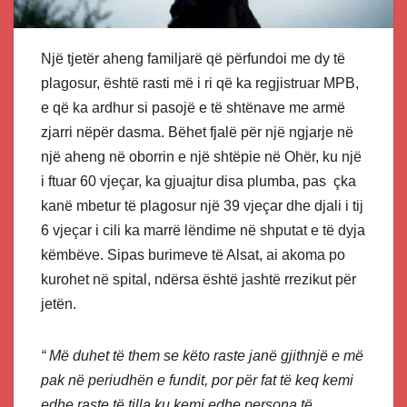
Një tjetër aheng familjarë që përfundoi me dy të
plagosur, është rasti më i ri që ka regjistruar MPB,
e që ka ardhur si pasojë e të shtënave me armë
zjarri nëpër dasma. Bëhet fjalë për një ngjarje në
një aheng në oborrin e një shtëpie në Ohër, ku një
i ftuar 60 vjeçar, ka gjuajtur disa plumba, pas çka
kanë mbetur të plagosur një 39 vjeçar dhe djali i tij
6 vjeçar i cili ka marrë lëndime në shputat e të dyja
këmbëve. Sipas burimeve të Alsat, ai akoma po
kurohet në spital, ndërsa është jashtë rrezikut për
jetën.
“ Më duhet të them se këto raste janë gjithnjë e më
pak në periudhën e fundit, por për fat të keq kemi
edhe raste të tilla ku kemi edhe persona të