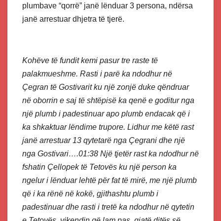
plumbave “qorrë” janë lënduar 3 persona, ndërsa
janë arrestuar dhjetra të tjerë.
Kohëve të fundit kemi pasur tre raste të
palakmueshme. Rasti i parë ka ndodhur në
Çegran të Gostivarit ku një zonjë duke qëndruar
në oborrin e saj të shtëpisë ka qenë e goditur nga
një plumb i padestinuar apo plumb endacak që i
ka shkaktuar lëndime trupore. Lidhur me këtë rast
janë arrestuar 13 qytetarë nga Çegrani dhe një
nga Gostivari….01:38 Një tjetër rast ka ndodhur në
fshatin Çellopek të Tetovës ku një person ka
ngelur i lënduar lehtë për fat të mirë, me një plumb
që i ka rënë në kokë, gjithashtu plumb i
padestinuar dhe rasti i tretë ka ndodhur në qytetin
e Tetovës, vikendin që lam pas, gjatë ditës së