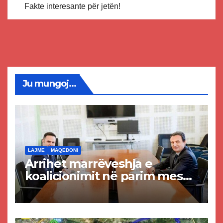
Fakte interesante për jetën!
Ju mungoj...
LAJME
MAQEDONI
Arrihet marrëveshja e
koalicionimit në parim mes
Kurtit dhe Abdixhikut