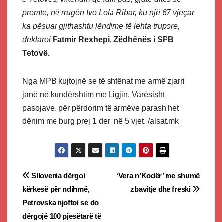
premte, në rrugën Ivo Lola Ribar, ku një 67 vjeçar
ka pësuar gjithashtu lëndime të lehta trupore,
deklaroi
Fatmir Rexhepi, Zëdhënës i SPB
Tetovë.
Nga MPB kujtojnë se të shtënat me armë zjarri
janë në kundërshtim me Ligjin. Varësisht
pasojave, për përdorim të armëve parashihet
dënim me burg prej 1 deri në 5 vjet. /alsat.mk
Post
Sllovenia dërgoi
‘Vera n’Kodër’ me shumë
kërkesë për ndihmë,
zbavitje dhe freski
navigation
Petrovska njoftoi se do
dërgojë 100 pjesëtarë të