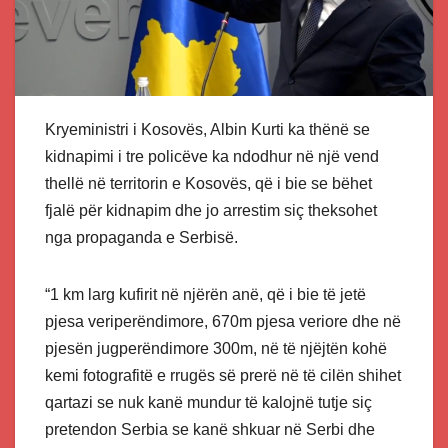
Kryeministri i Kosovës, Albin Kurti ka thënë se
kidnapimi i tre policëve ka ndodhur në një vend
thellë në territorin e Kosovës, që i bie se bëhet
fjalë për kidnapim dhe jo arrestim siç theksohet
nga propaganda e Serbisë.
“1 km larg kufirit në njërën anë, që i bie të jetë
pjesa veriperëndimore, 670m pjesa veriore dhe në
pjesën jugperëndimore 300m, në të njëjtën kohë
kemi fotografitë e rrugës së prerë në të cilën shihet
qartazi se nuk kanë mundur të kalojnë tutje siç
pretendon Serbia se kanë shkuar në Serbi dhe