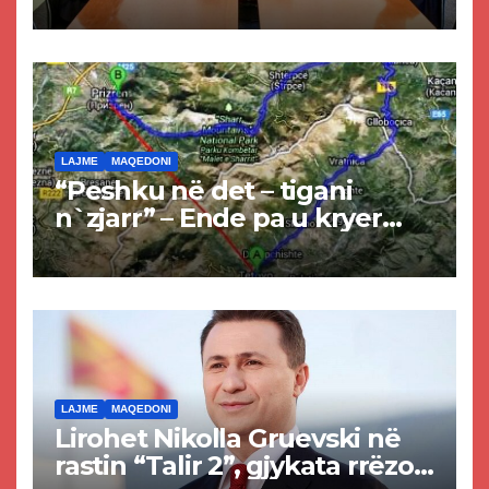
LAJME
MAQEDONI
“Peshku në det – tigani
n`zjarr” – Ende pa u kryer
projekti i tunelit, komuna e
Tetovës nis punimet për
rrugën Tetovë – Prizren
LAJME
MAQEDONI
Lirohet Nikolla Gruevski në
rastin “Talir 2”, gjykata rrëzon