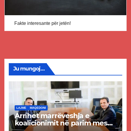
Fakte interesante për jetën!
Ju mungoj...
LAJME
MAQEDONI
Arrihet marrëveshja e
koalicionimit në parim mes
Kurtit dhe Abdixhikut