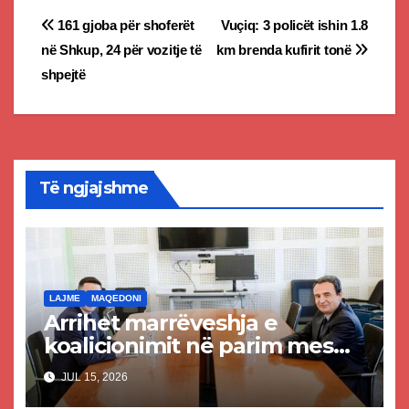
Post
161 gjoba për shoferët
Vuçiq: 3 policët ishin 1.8
në Shkup, 24 për vozitje të
km brenda kufirit tonë
navigation
shpejtë
Të ngjajshme
LAJME
MAQEDONI
Arrihet marrëveshja e
koalicionimit në parim mes
Kurtit dhe Abdixhikut
JUL 15, 2026