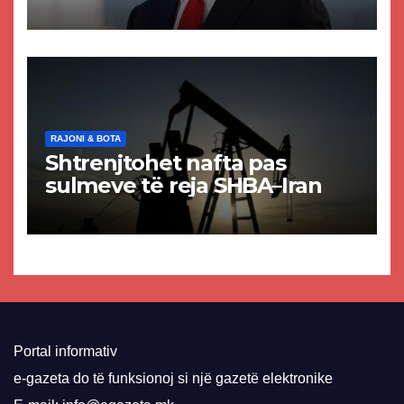
akuzat për ndërtimin e
paligjshëm të selisë së
VMRO-DPMNE-së
RAJONI & BOTA
Shtrenjtohet nafta pas
sulmeve të reja SHBA–Iran
Portal informativ
e-gazeta do të funksionoj si një gazetë elektronike