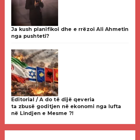
Ja kush planifikoi dhe e rrëzoi Ali Ahmetin
nga pushteti?
Editorial / A do të dijë qeveria
ta zbusë goditjen në ekonomi nga lufta
në Lindjen e Mesme ?!