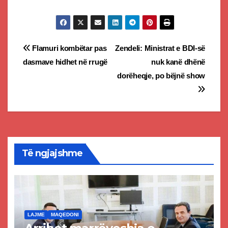
Post
Flamuri kombëtar pas
Zendeli: Ministrat e BDI-së
dasmave hidhet në rrugë
nuk kanë dhënë
navigation
dorëheqje, po bëjnë show
Të ngjajshme
LAJME
MAQEDONI