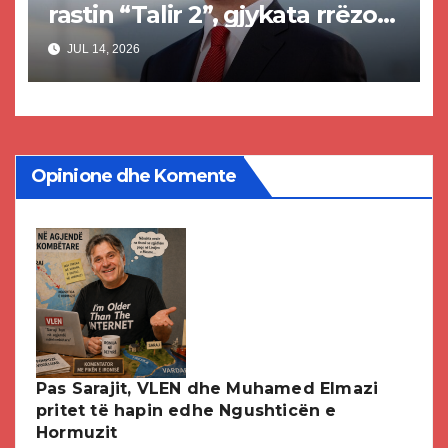
rastin “Talir 2”, gjykata rrëzon
akuzat për ndërtimin e
JUL 14, 2026
paligjshëm të selisë së VMRO-
DPMNE-së
Opinione dhe Komente
Pas Sarajit, VLEN dhe Muhamed Elmazi
pritet të hapin edhe Ngushticën e
Hormuzit