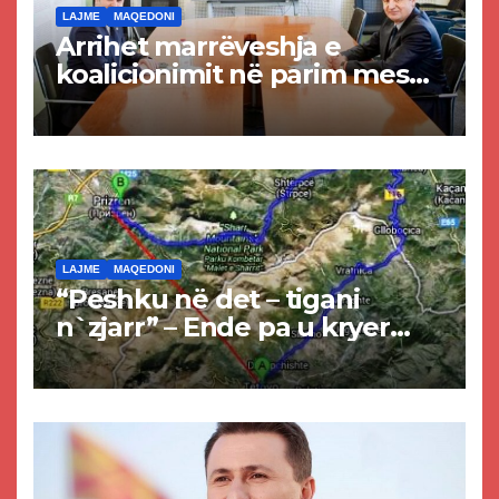
LAJME
MAQEDONI
Arrihet marrëveshja e
koalicionimit në parim mes
Kurtit dhe Abdixhikut
LAJME
MAQEDONI
“Peshku në det – tigani
n`zjarr” – Ende pa u kryer
projekti i tunelit, komuna e
Tetovës nis punimet për
rrugën Tetovë – Prizren