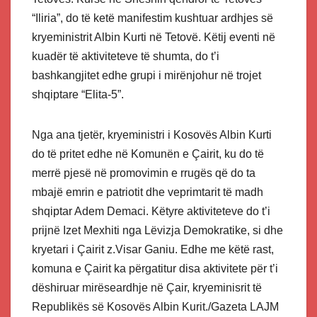
“Iliria”, do të ketë manifestim kushtuar ardhjes së
kryeministrit Albin Kurti në Tetovë. Këtij eventi në
kuadër të aktiviteteve të shumta, do t’i
bashkangjitet edhe grupi i mirënjohur në trojet
shqiptare “Elita-5”.
Nga ana tjetër, kryeministri i Kosovës Albin Kurti
do të pritet edhe në Komunën e Çairit, ku do të
merrë pjesë në promovimin e rrugës që do ta
mbajë emrin e patriotit dhe veprimtarit të madh
shqiptar Adem Demaci. Këtyre aktiviteteve do t’i
prijnë Izet Mexhiti nga Lëvizja Demokratike, si dhe
kryetari i Çairit z.Visar Ganiu. Edhe me këtë rast,
komuna e Çairit ka përgatitur disa aktivitete për t’i
dëshiruar mirëseardhje në Çair, kryeminisrit të
Republikës së Kosovës Albin Kurit./Gazeta LAJM