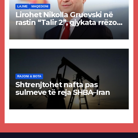
LAJME
MAQEDONI
Lirohet Nikolla Gruevski në
rastin “Talir 2”, gjykata rrëzon
akuzat për ndërtimin e
paligjshëm të selisë së
VMRO-DPMNE-së
RAJONI & BOTA
Shtrenjtohet nafta pas
sulmeve të reja SHBA–Iran