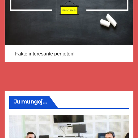
Fakte interesante për jetën!
Ju mungoj...