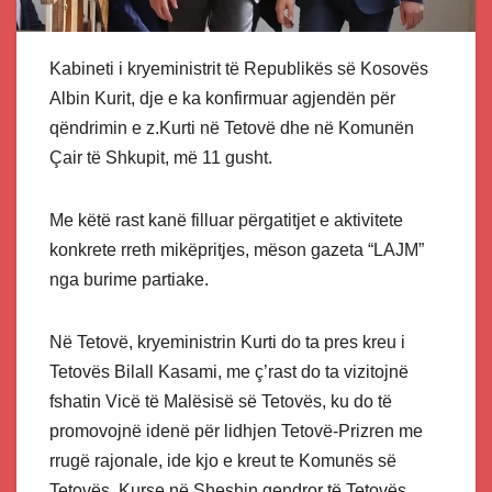
Kabineti i kryeministrit të Republikës së Kosovës
Albin Kurit, dje e ka konfirmuar agjendën për
qëndrimin e z.Kurti në Tetovë dhe në Komunën
Çair të Shkupit, më 11 gusht.
Me këtë rast kanë filluar përgatitjet e aktivitete
konkrete rreth mikëpritjes, mëson gazeta “LAJM”
nga burime partiake.
Në Tetovë, kryeministrin Kurti do ta pres kreu i
Tetovës Bilall Kasami, me ç’rast do ta vizitojnë
fshatin Vicë të Malësisë së Tetovës, ku do të
promovojnë idenë për lidhjen Tetovë-Prizren me
rrugë rajonale, ide kjo e kreut te Komunës së
Tetovës. Kurse në Sheshin qendror të Tetovës