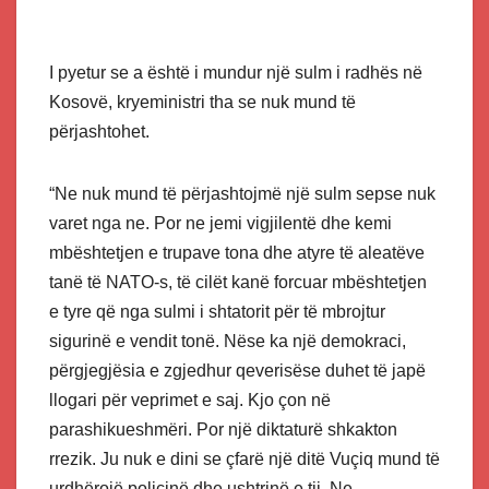
I pyetur se a është i mundur një sulm i radhës në
Kosovë, kryeministri tha se nuk mund të
përjashtohet.
“Ne nuk mund të përjashtojmë një sulm sepse nuk
varet nga ne. Por ne jemi vigjilentë dhe kemi
mbështetjen e trupave tona dhe atyre të aleatëve
tanë të NATO-s, të cilët kanë forcuar mbështetjen
e tyre që nga sulmi i shtatorit për të mbrojtur
sigurinë e vendit tonë. Nëse ka një demokraci,
përgjegjësia e zgjedhur qeverisëse duhet të japë
llogari për veprimet e saj. Kjo çon në
parashikueshmëri. Por një diktaturë shkakton
rrezik. Ju nuk e dini se çfarë një ditë Vuçiq mund të
urdhërojë policinë dhe ushtrinë e tij. Ne