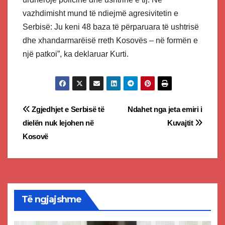
vazhdimisht mund të ndiejmë agresivitetin e
Serbisë: Ju keni 48 baza të përparuara të ushtrisë
dhe xhandarmarëisë rreth Kosovës – në formën e
një patkoi”, ka deklaruar Kurti.
Post
Zgjedhjet e Serbisë të
Ndahet nga jeta emiri i
dielën nuk lejohen në
Kuvajtit
navigation
Kosovë
Të ngjajshme