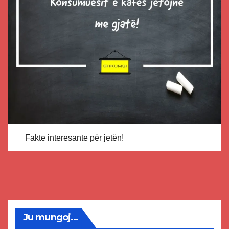
Fakte interesante për jetën!
Ju mungoj...