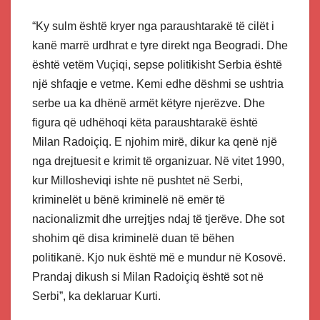
“Ky sulm është kryer nga paraushtarakë të cilët i
kanë marrë urdhrat e tyre direkt nga Beogradi. Dhe
është vetëm Vuçiqi, sepse politikisht Serbia është
një shfaqje e vetme. Kemi edhe dëshmi se ushtria
serbe ua ka dhënë armët këtyre njerëzve. Dhe
figura që udhëhoqi këta paraushtarakë është
Milan Radoiçiq. E njohim mirë, dikur ka qenë një
nga drejtuesit e krimit të organizuar. Në vitet 1990,
kur Millosheviqi ishte në pushtet në Serbi,
kriminelët u bënë kriminelë në emër të
nacionalizmit dhe urrejtjes ndaj të tjerëve. Dhe sot
shohim që disa kriminelë duan të bëhen
politikanë. Kjo nuk është më e mundur në Kosovë.
Prandaj dikush si Milan Radoiçiq është sot në
Serbi”, ka deklaruar Kurti.