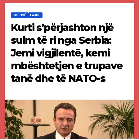
KOSOVË
LAJME
Kurti s’përjashton një
sulm të ri nga Serbia:
Jemi vigjilentë, kemi
mbështetjen e trupave
tanë dhe të NATO-s