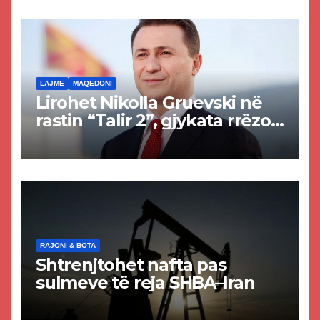
rrugën Tetovë – Prizren
LAJME
MAQEDONI
Lirohet Nikolla Gruevski në
rastin “Talir 2”, gjykata rrëzon
akuzat për ndërtimin e
paligjshëm të selisë së
VMRO-DPMNE-së
RAJONI & BOTA
Shtrenjtohet nafta pas
sulmeve të reja SHBA–Iran