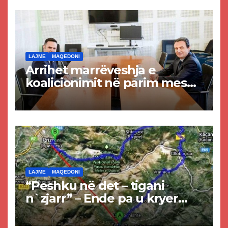
LAJME
MAQEDONI
Arrihet marrëveshja e
koalicionimit në parim mes
Kurtit dhe Abdixhikut
LAJME
MAQEDONI
“Peshku në det – tigani
n`zjarr” – Ende pa u kryer
projekti i tunelit, komuna e
Tetovës nis punimet për