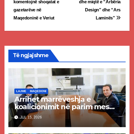
komentojnë shoqatat e
dhe miqtë e “Arbëria
gazetarëve në
Design” dhe “Ars
Maqedoninë e Veriut
Laminës”
Të ngjajshme
LAJME
MAQEDONI
Arrihet marrëveshja e
koalicionimit në parim mes
Kurtit dhe Abdixhikut
JUL 15, 2026