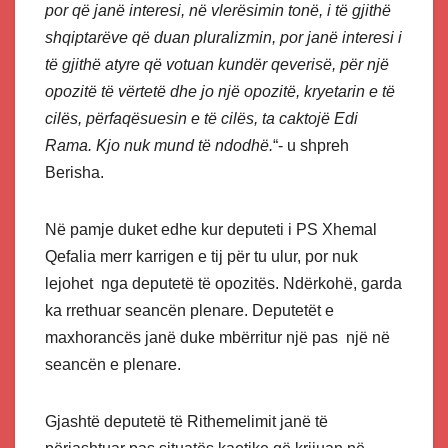
por që janë interesi, në vlerësimin tonë, i të gjithë
shqiptarëve që duan pluralizmin, por janë interesi i
të gjithë atyre që votuan kundër qeverisë, për një
opozitë të vërtetë dhe jo një opozitë, kryetarin e të
cilës, përfaqësuesin e të cilës, ta caktojë Edi
Rama. Kjo nuk mund të ndodhë.
“- u shpreh
Berisha.
Në pamje duket edhe kur deputeti i PS Xhemal
Qefalia merr karrigen e tij për tu ulur, por nuk
lejohet nga deputetë të opozitës. Ndërkohë, garda
ka rrethuar seancën plenare. Deputetët e
maxhorancës janë duke mbërritur një pas një në
seancën e plenare.
Gjashtë deputetë të Rithemelimit janë të