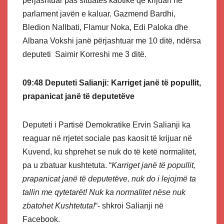
përjashtuar pas situatës kaotike që krijuan në
parlament javën e kaluar. Gazmend Bardhi,
Bledion Nallbati, Flamur Noka, Edi Paloka dhe
Albana Vokshi janë përjashtuar me 10 ditë, ndërsa
deputeti Saimir Korreshi me 3 ditë.
09:48 Deputeti Salianji: Karriget janë të popullit,
prapanicat janë të deputetëve
Deputeti i Partisë Demokratike Ervin Salianji ka
reaguar në rrjetet sociale pas kaosit të krijuar në
Kuvend, ku shprehet se nuk do të ketë normalitet,
pa u zbatuar kushtetuta. “
Karriget janë të popullit,
prapanicat janë të deputetëve, nuk do i lejojmë ta
tallin me qytetarët! Nuk ka normalitet nëse nuk
zbatohet Kushtetuta!
“- shkroi Salianji në
Facebook.