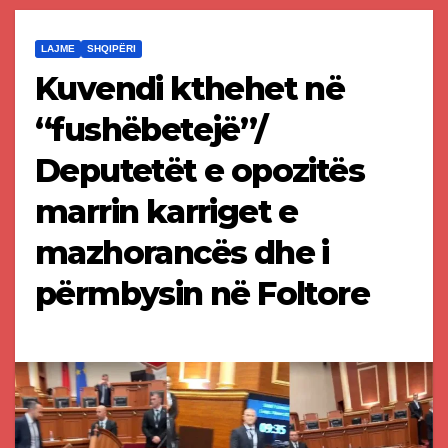
LAJME
SHQIPËRI
Kuvendi kthehet në
“fushëbetejë”/
Deputetët e opozitës
marrin karriget e
mazhorancës dhe i
përmbysin në Foltore