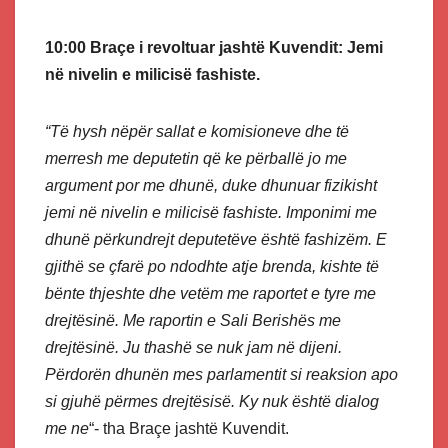
10:00 Braçe i revoltuar jashtë Kuvendit: Jemi
në nivelin e milicisë fashiste.
“Të hysh nëpër sallat e komisioneve dhe të
merresh me deputetin që ke përballë jo me
argument por me dhunë, duke dhunuar fizikisht
jemi në nivelin e milicisë fashiste. Imponimi me
dhunë përkundrejt deputetëve është fashizëm. E
gjithë se çfarë po ndodhte atje brenda, kishte të
bënte thjeshte dhe vetëm me raportet e tyre me
drejtësinë. Me raportin e Sali Berishës me
drejtësinë. Ju thashë se nuk jam në dijeni.
Përdorën dhunën mes parlamentit si reaksion apo
si gjuhë përmes drejtësisë. Ky nuk është dialog
me ne
“- tha Braçe jashtë Kuvendit.