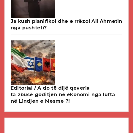
Ja kush planifikoi dhe e rrëzoi Ali Ahmetin
nga pushteti?
Editorial / A do të dijë qeveria
ta zbusë goditjen në ekonomi nga lufta
në Lindjen e Mesme ?!