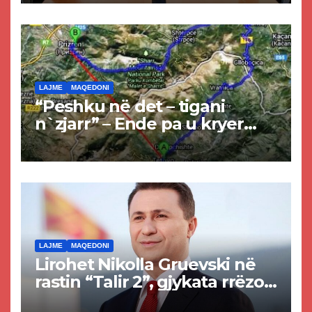
LAJME
MAQEDONI
“Peshku në det – tigani
n`zjarr” – Ende pa u kryer
projekti i tunelit, komuna e
Tetovës nis punimet për
rrugën Tetovë – Prizren
LAJME
MAQEDONI
Lirohet Nikolla Gruevski në
rastin “Talir 2”, gjykata rrëzon
akuzat për ndërtimin e