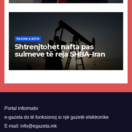
paligjshëm të selisë së
VMRO-DPMNE-së
RAJONI & BOTA
Shtrenjtohet nafta pas
sulmeve të reja SHBA–Iran
Portal informativ
e-gazeta do të funksionoj si një gazetë elektronike
E-mail: info@egazeta.mk