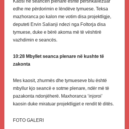
Kaosi në seancën plenare është përshkallëzuar
edhe me përdorimin e lëndëve tymuese. Teksa
mazhoranca po kalon me votim disa projektligje,
deputeti Ervin Salianji ndezi nga Foltorja disa
tymuese, duke e bërë akoma më të vështirë
vazhdimin e seancës.
10:28 Mbyllet seanca plenare në kushte të
zakonta
Mes kaosit, zhurmës dhe tymueseve blu është
mbyllur kjo seancë e sotme plenare, ndër më të
pazakonta ndonjëherë. Maxhoranca ‘injoroi’
kaosin duke miratuar projektligjet e rendit të ditës.
FOTO GALERI