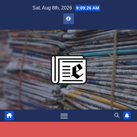
Skip
Sat. Aug 8th, 2026
9:09:27 AM
to
content