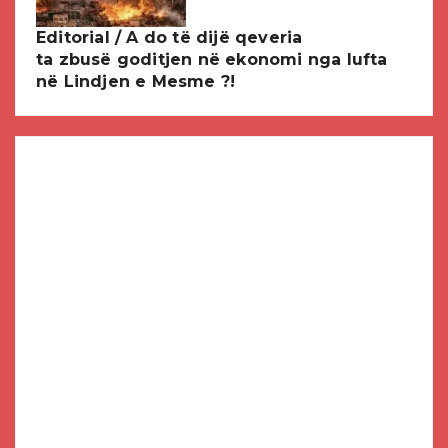
Editorial / A do të dijë qeveria
ta zbusë goditjen në ekonomi nga lufta
në Lindjen e Mesme ?!