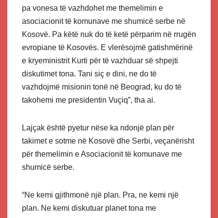
pa vonesa të vazhdohet me themelimin e
asociacionit të komunave me shumicë serbe në
Kosovë. Pa këtë nuk do të ketë përparim në rrugën
evropiane të Kosovës. E vlerësojmë gatishmërinë
e kryeministrit Kurti për të vazhduar së shpejti
diskutimet tona. Tani siç e dini, ne do të
vazhdojmë misionin tonë në Beograd, ku do të
takohemi me presidentin Vuçiq”, tha ai.
Lajçak është pyetur nëse ka ndonjë plan për
takimet e sotme në Kosovë dhe Serbi, veçanërisht
për themelimin e Asociacionit të komunave me
shumicë serbe.
“Ne kemi gjithmonë një plan. Pra, ne kemi një
plan. Ne kemi diskutuar planet tona me