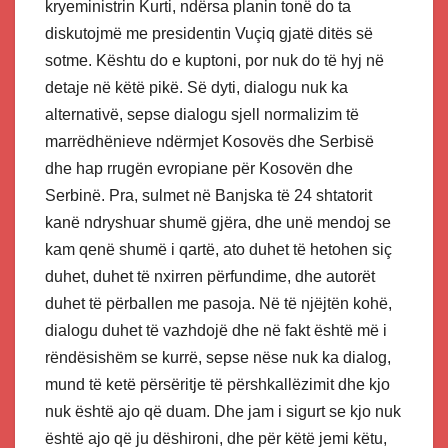
kryeministrin Kurti, ndërsa planin tonë do ta
diskutojmë me presidentin Vuçiq gjatë ditës së
sotme. Kështu do e kuptoni, por nuk do të hyj në
detaje në këtë pikë. Së dyti, dialogu nuk ka
alternativë, sepse dialogu sjell normalizim të
marrëdhënieve ndërmjet Kosovës dhe Serbisë
dhe hap rrugën evropiane për Kosovën dhe
Serbinë. Pra, sulmet në Banjska të 24 shtatorit
kanë ndryshuar shumë gjëra, dhe unë mendoj se
kam qenë shumë i qartë, ato duhet të hetohen siç
duhet, duhet të nxirren përfundime, dhe autorët
duhet të përballen me pasoja. Në të njëjtën kohë,
dialogu duhet të vazhdojë dhe në fakt është më i
rëndësishëm se kurrë, sepse nëse nuk ka dialog,
mund të ketë përsëritje të përshkallëzimit dhe kjo
nuk është ajo që duam. Dhe jam i sigurt se kjo nuk
është ajo që ju dëshironi, dhe për këtë jemi këtu,