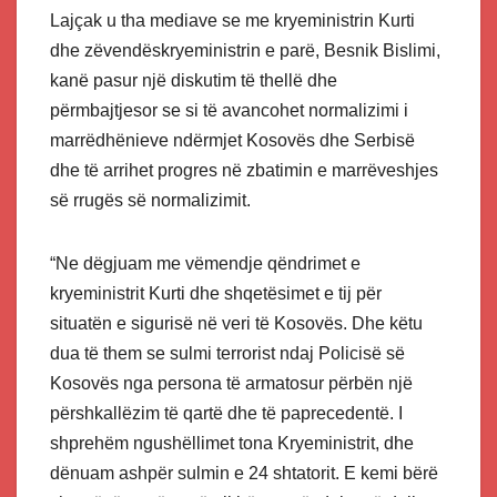
Lajçak u tha mediave se me kryeministrin Kurti
dhe zëvendëskryeministrin e parë, Besnik Bislimi,
kanë pasur një diskutim të thellë dhe
përmbajtjesor se si të avancohet normalizimi i
marrëdhënieve ndërmjet Kosovës dhe Serbisë
dhe të arrihet progres në zbatimin e marrëveshjes
së rrugës së normalizimit.
“Ne dëgjuam me vëmendje qëndrimet e
kryeministrit Kurti dhe shqetësimet e tij për
situatën e sigurisë në veri të Kosovës. Dhe këtu
dua të them se sulmi terrorist ndaj Policisë së
Kosovës nga persona të armatosur përbën një
përshkallëzim të qartë dhe të paprecedentë. I
shprehëm ngushëllimet tona Kryeministrit, dhe
dënuam ashpër sulmin e 24 shtatorit. E kemi bërë