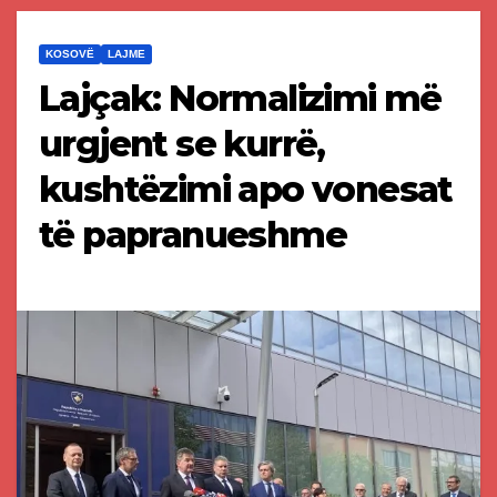
KOSOVË
LAJME
Lajçak: Normalizimi më
urgjent se kurrë,
kushtëzimi apo vonesat
të papranueshme