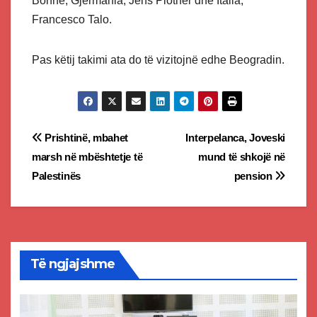
Bonne, Gjermania, Jens Plotner dhe Italia,
Francesco Talo.
Pas këtij takimi ata do të vizitojnë edhe Beogradin.
Post
Prishtinë, mbahet
Interpelanca, Joveski
marsh në mbështetje të
mund të shkojë në
navigation
Palestinës
pension
Të ngjajshme