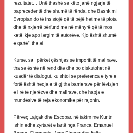
rezultatet….Unë thashë se këto janë ngjarje të
paprecedentë dhe shumë të rënda, dhe Bashkimi
Evropian do të insistojë që të bëjë hetime të plota
dhe të nxjerrë përfundime në mënyrë që të mos
ketë ikje apo largim të autorëve. Kjo është shumë
e qartë”, tha ai.
Kurse, sa i përket çështjes së importit të mallrave,
tha se është në rend dite dhe po diskutohet në
kuadër të dialogut, ku shtoi se preferenca e tyre e
fortë është heqja e të gjitha barrierave për lëvizjen
e lirë të njerëzve dhe mallrave, dhe hapja e
mundësive të reja ekonomike për rajonin.
Përveç Lajçak dhe Escobar, në takim me Kuritn
ishin edhe zyrtarët e lartë nga Franca, Emanuel