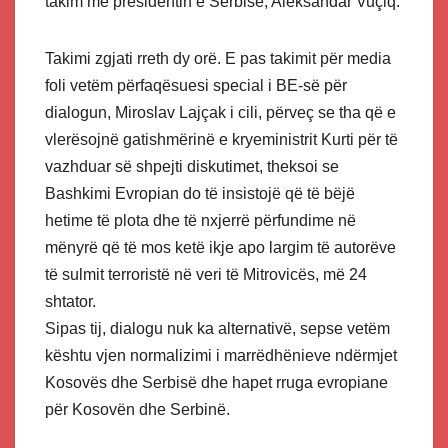
takim me presidentin e Serbisë, Aleksandar Vuçiq.
Takimi zgjati rreth dy orë. E pas takimit për media
foli vetëm përfaqësuesi special i BE-së për
dialogun, Miroslav Lajçak i cili, përveç se tha që e
vlerësojnë gatishmërinë e kryeministrit Kurti për të
vazhduar së shpejti diskutimet, theksoi se
Bashkimi Evropian do të insistojë që të bëjë
hetime të plota dhe të nxjerrë përfundime në
mënyrë që të mos ketë ikje apo largim të autorëve
të sulmit terroristë në veri të Mitrovicës, më 24
shtator.
Sipas tij, dialogu nuk ka alternativë, sepse vetëm
kështu vjen normalizimi i marrëdhënieve ndërmjet
Kosovës dhe Serbisë dhe hapet rruga evropiane
për Kosovën dhe Serbinë.