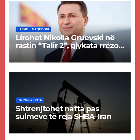
LAJME
MAQEDONI
Lirohet Nikolla Gruevski në
rastin “Talir 2”, gjykata rrëzon
akuzat për ndërtimin e
paligjshëm të selisë së
VMRO-DPMNE-së
RAJONI & BOTA
Shtrenjtohet nafta pas
sulmeve të reja SHBA–Iran