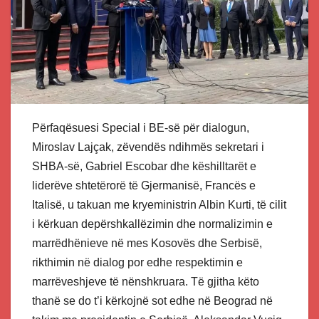
Përfaqësuesi Special i BE-së për dialogun,
Miroslav Lajçak, zëvendës ndihmës sekretari i
SHBA-së, Gabriel Escobar dhe këshilltarët e
liderëve shtetërorë të Gjermanisë, Francës e
Italisë, u takuan me kryeministrin Albin Kurti, të cilit
i kërkuan depërshkallëzimin dhe normalizimin e
marrëdhënieve në mes Kosovës dhe Serbisë,
rikthimin në dialog por edhe respektimin e
marrëveshjeve të nënshkruara. Të gjitha këto
thanë se do t’i kërkojnë sot edhe në Beograd në