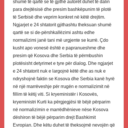
shumë të qartë se të gjithë autorët duhet të dalin
para drejtësisë dhe presim bashkëpunim të plotë
të Serbisë dhe veprim konkret në këtë drejtim.
Ngjarjet e 24 shtatorit gjithashtu theksuan shumë
qartë se si de-përshkallëzimi ashtu edhe
normalizimi janë tani më urgjente se kurrë. Çdo
kusht apo vonesë është e papranueshme dhe
presim që Kosova dhe Serbia të përmbushin
plotësisht detyrimet e tyre për dialog. Dhe ngjarjet
e 24 shtatorit nuk e largojnë këtë dhe as nuk e
ndryshojnë faktin se Kosova dhe Serbia kanë hyrë
në një marrëveshje për rrugën e normalizimit në
fillim të këtij viti. Si kryeministër i Kosovës,
kryeministri Kurti ka përgjegjësi të bëjë përparim
në normalizimin e marrëdhënieve nëse Kosova
dëshiron të bëjë përparim drejt Bashkimit
Evropian. Dhe këtu duhet të theksojmë nevojën që