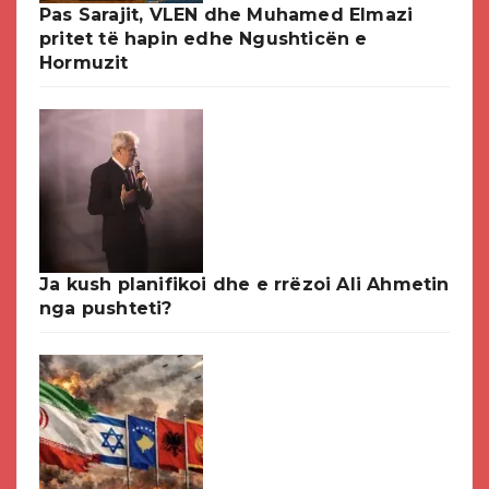
Pas Sarajit, VLEN dhe Muhamed Elmazi
pritet të hapin edhe Ngushticën e
Hormuzit
Ja kush planifikoi dhe e rrëzoi Ali Ahmetin
nga pushteti?