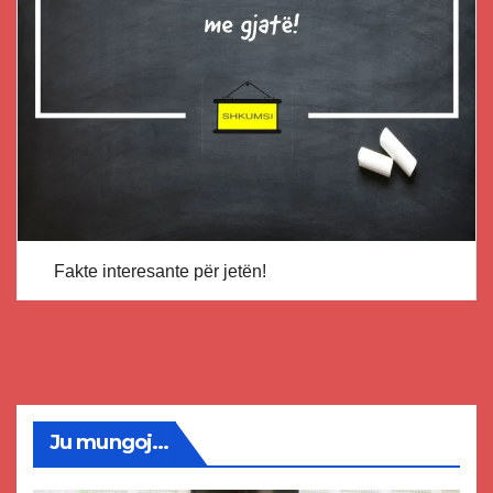
Fakte interesante për jetën!
Ju mungoj...