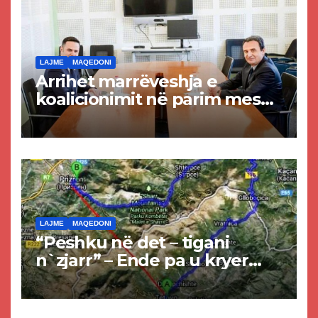
LAJME
MAQEDONI
Arrihet marrëveshja e
koalicionimit në parim mes
Kurtit dhe Abdixhikut
LAJME
MAQEDONI
“Peshku në det – tigani
n`zjarr” – Ende pa u kryer
projekti i tunelit, komuna e
Tetovës nis punimet për
rrugën Tetovë – Prizren