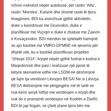
rrihnin nxënësit nëpër autobusë, për rastin ‘Alfa’,
rastin ‘Monstra’, Kalanë dhe shumë raste të tjera.
Imagjinoni, BDI ka aranzhuar gjithë aktivitetin,
duke u koordinuar me Gruevskin, duke e
planifikuar me Vuçiqin e duke e zbatuar me Zaevin
e Kovaçevskin. BDI mendon se qytetatët harrojnë
se ajo bashkë me VMRO-DPMNE-në qeverisi për
dhjetë vite, ku e bashkë planifikuan projektin
‘Shkupi 2014’, kryqet nëpër gjithë fushat e kodrat e
Maqedonisë dhe pasi i realizuan një pjesë të
këtyre skenarëve edhe me LSDM-në dëshirojnë
që fajin tja vendosin Lëvizjes BESA! Ne si Lëvizja
BESA deklarojmë me përgjegjësi më të lartë se
nuk kemi asnjë lidhje me vendosjen e kryqit dhe
nuk do e pranojmë vendosjen në Kodrën e Diellit.
BDI të jap llogari, se çfarë plane tjera bën me