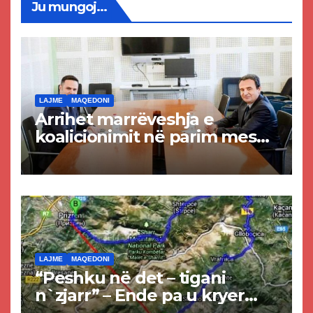
Ju mungoj...
LAJME
MAQEDONI
Arrihet marrëveshja e
koalicionimit në parim mes
Kurtit dhe Abdixhikut
LAJME
MAQEDONI
“Peshku në det – tigani
n`zjarr” – Ende pa u kryer
projekti i tunelit, komuna e