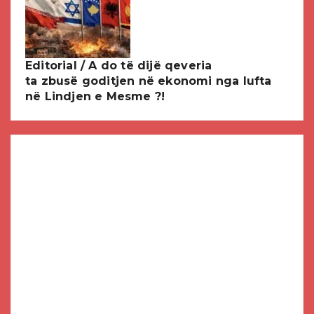
Editorial / A do të dijë qeveria
ta zbusë goditjen në ekonomi nga lufta
në Lindjen e Mesme ?!