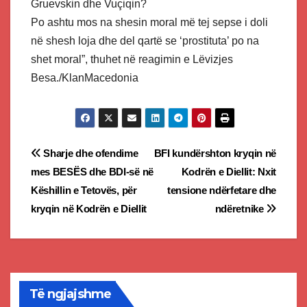
Gruevskin dhe Vuçiqin?
Po ashtu mos na shesin moral më tej sepse i doli
në shesh loja dhe del qartë se ‘prostituta’ po na
shet moral”, thuhet në reagimin e Lëvizjes
Besa./KlanMacedonia
Post
Sharje dhe ofendime
BFI kundërshton kryqin në
mes BESËS dhe BDI-së në
Kodrën e Diellit: Nxit
navigation
Këshillin e Tetovës, për
tensione ndërfetare dhe
kryqin në Kodrën e Diellit
ndëretnike
Të ngjajshme