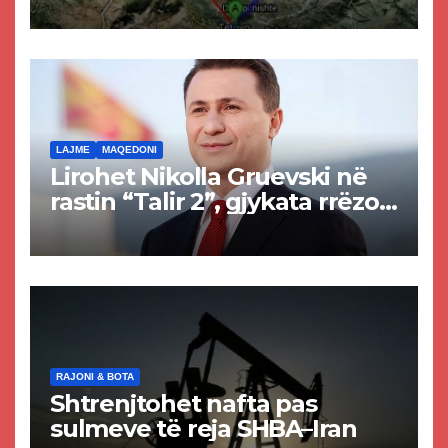
Tetovës nis punimet për
rrugën Tetovë – Prizren
LAJME
MAQEDONI
Lirohet Nikolla Gruevski në
rastin “Talir 2”, gjykata rrëzon
akuzat për ndërtimin e
paligjshëm të selisë së
VMRO-DPMNE-së
RAJONI & BOTA
Shtrenjtohet nafta pas
sulmeve të reja SHBA–Iran