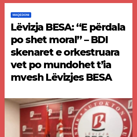
MAQEDONI
Lëvizja BESA: “E përdala
po shet moral” – BDI
skenaret e orkestruara
vet po mundohet t’ia
mvesh Lëvizjes BESA