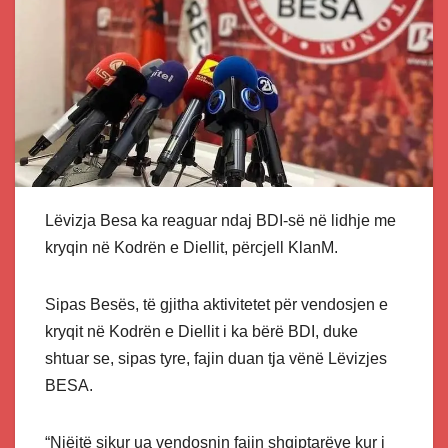
Lëvizja Besa ka reaguar ndaj BDI-së në lidhje me
kryqin në Kodrën e Diellit, përcjell KlanM.
Sipas Besës, të gjitha aktivitetet për vendosjen e
kryqit në Kodrën e Diellit i ka bërë BDI, duke
shtuar se, sipas tyre, fajin duan tja vënë Lëvizjes
BESA.
“Njëjtë sikur ua vendosnin fajin shqiptarëve kur i