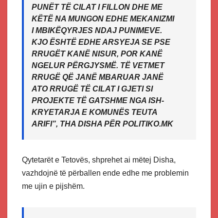
PUNËT TË CILAT I FILLON DHE ME
KËTË NA MUNGON EDHE MEKANIZMI
I MBIKËQYRJES NDAJ PUNIMEVE.
KJO ËSHTË EDHE ARSYEJA SE PSE
RRUGËT KANË NISUR, POR KANË
NGELUR PËRGJYSMË. TË VETMET
RRUGË QË JANË MBARUAR JANË
ATO RRUGË TË CILAT I GJETI SI
PROJEKTE TË GATSHME NGA ISH-
KRYETARJA E KOMUNËS TEUTA
ARIFI”, THA DISHA PËR POLITIKO.MK
Qytetarët e Tetovës, shprehet ai mëtej Disha,
vazhdojnë të përballen ende edhe me problemin
me ujin e pijshëm.