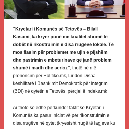
“Kryetari i Komunës së Tetovës – Bilall
Kasami, ka kryer punë me kualitet shumë të
dobët në rikostruimin e disa rrugëve lokale. Të
mos flasim për problemet me ujin e pijshëm
dhe pastrimin e mbeturinave që janë problem
shumë i madh dhe serioz”,
thotë në një
prononcim për Politiko.mk, Liridon Disha –
këshilltarë i Bashkimit Demokratik për Integrim
(BDI) në qytetin e Tetovës, përcjellë indeks.mk
Ai thotë se edhe përkundër faktit se Kryetari i
Komunës ka pasur iniciativë për rikonstruimin e
disa rrugëve në qytet (kryesisht rrugë të lagjeve ku