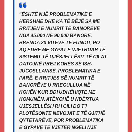
“ËSHTË NJË PROBLEMATIKË E
HERSHME DHE KA TË BËJË SA ME
RRITJEN E NUMRIT TË BANORËVE
NGA 45.000 NË 90.000 BANORË,
BRENDA 20 VITEVE TË FUNDIT, PO
AQ EDHE ME GYPAT E VJETRUAR TË
SISTEMIT TË UJËSJELLËSIT TË CILAT
DATOJNË PREJ KOHËS SË ISH-
JUGOSLLAVISË. PROBLEMATIKA E
PARË, E RRITJES SË NUMRIT TË
BANORËVE U RREGULLUA NË
KOHËN KUR BDI UDHËHIQTE ME
KOMUNËN. ATËKOHË U NDËRTUA
UJËSJELLËSI I RI I CILI DO T’I
PLOTËSONTE NEVOJAT E TË GJITHË
QYTETARËVE, POR PROBLEMATIKA
E GYPAVE TË VJETËR NGELI NJË