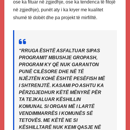
ose ka fituar në zgjedhje, ose ka tendenca të fitojë
në zgjedhje), punët aty i ka kryer me kualitet
shumë të dobët dhe pa projekt të mirfilltë.
“RRUGA ËSHTË ASFALTUAR SIPAS
PROGRAMIT MBUSHJE GROPASH,
PROGRAM KY QË NUK GARANTON
PUNË CILËSORE DHE NË TË
NJËJTËN KOHË ËSHTË PESËFISH MË
I SHTRENJTË. KASAMI PO ASHTU KA
PËRZGJEDHUR KËTË MËNYRË PËR
TA TEJKALUAR KËSHILLIN
KOMUNAL SI ORGAN MË I LARTË
VENDIMMARRËS I KOMUNËS SË
TETOVËS. ME KËTË NE SI
KËSHILLTARË NUK KEMI QASJE NË