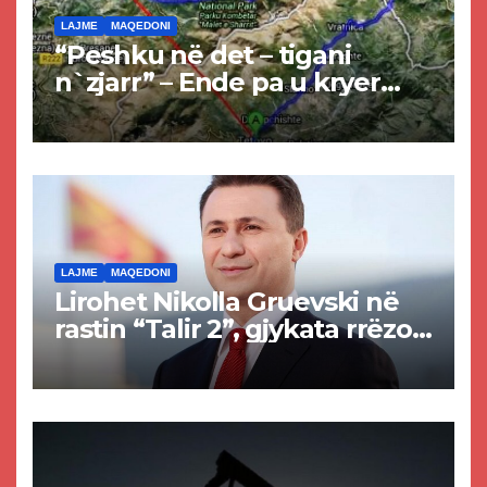
LAJME
MAQEDONI
“Peshku në det – tigani
n`zjarr” – Ende pa u kryer
projekti i tunelit, komuna e
Tetovës nis punimet për
rrugën Tetovë – Prizren
LAJME
MAQEDONI
Lirohet Nikolla Gruevski në
rastin “Talir 2”, gjykata rrëzon
akuzat për ndërtimin e
paligjshëm të selisë së
VMRO-DPMNE-së