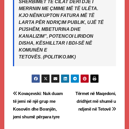
SHËRBIMET TË CILAT DERI DJE I
MERRNIN ME ÇMIME MË TË ULËTA.
KJO NËNKUPTON FATURA MË TË
LARTA PËR NDRIÇIM PUBLIK, UJË TË
PIJSHËM, MBETURINA DHE
KANALIZIM”, POTENCOI LIRIDON
DISHA, KËSHILLTAR I BDI-SË NË
KOMUNËN E
TETOVËS.
(POLITIKO.MK)
Post
Kovaçevski: Nuk duam
Tërmet në Maqedoni,
të jemi në një grup me
dridhjet më shumë u
navigation
Kosovën dhe Bosnjën,
ndjenë në Tetovë
jemi shumë përpara tyre