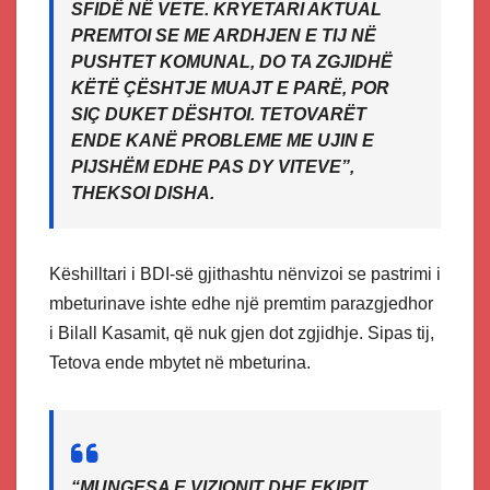
SFIDË NË VETE. KRYETARI AKTUAL
PREMTOI SE ME ARDHJEN E TIJ NË
PUSHTET KOMUNAL, DO TA ZGJIDHË
KËTË ÇËSHTJE MUAJT E PARË, POR
SIÇ DUKET DËSHTOI. TETOVARËT
ENDE KANË PROBLEME ME UJIN E
PIJSHËM EDHE PAS DY VITEVE”,
THEKSOI DISHA.
Këshilltari i BDI-së gjithashtu nënvizoi se pastrimi i
mbeturinave ishte edhe një premtim parazgjedhor
i Bilall Kasamit, që nuk gjen dot zgjidhje. Sipas tij,
Tetova ende mbytet në mbeturina.
“MUNGESA E VIZIONIT DHE EKIPIT