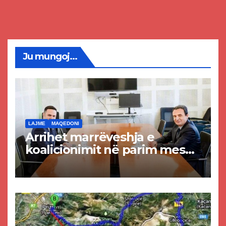
Ju mungoj...
LAJME
MAQEDONI
Arrihet marrëveshja e
koalicionimit në parim mes
Kurtit dhe Abdixhikut