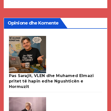
DPMNE-së
Opinione dhe Komente
Pas Sarajit, VLEN dhe Muhamed Elmazi
pritet të hapin edhe Ngushticën e
Hormuzit