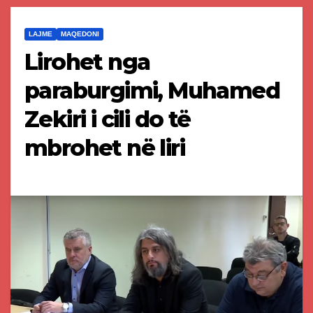
LAJME
MAQEDONI
Lirohet nga
paraburgimi, Muhamed
Zekiri i cili do të
mbrohet në liri