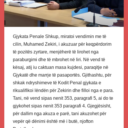
Gjykata Penale Shkup, miratoi vendimin me të
cilin, Muhamed Zekiri, i akuzuar për keqpërdorim
të pozitës zyrtare, menjëherë të lirohet nga
paraburgimi dhe të mbrohet në liri. Në vend të
kësaj, atij iu caktuan masa kujdesi, paraqitje në
Gjykatë dhe marrje të pasaportës. Gjithashtu, për
shkak ndryshimeve të Kodit Penal gjykata e
rikualifikoi lëndën për Zekirin dhe filloi nga e para.
Tani, në vend sipas nenit 353, paragrafi 5, ai do te
gjykohet sipas nenit 353 paragrafi 4. Gjegjësisht,
për dallim nga akuza e parë, tani akuzohet për
vepër që dënimi është më i butë, njofton