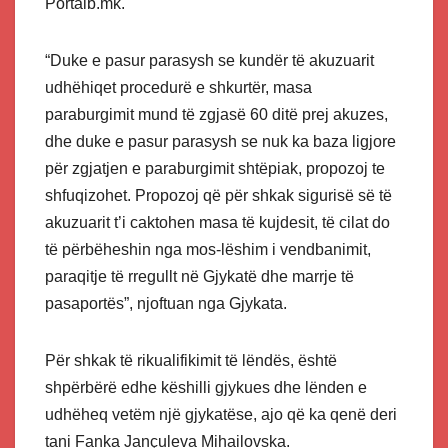
Portalb.mk.
“Duke e pasur parasysh se kundër të akuzuarit
udhëhiqet procedurë e shkurtër, masa
paraburgimit mund të zgjasë 60 ditë prej akuzes,
dhe duke e pasur parasysh se nuk ka baza ligjore
për zgjatjen e paraburgimit shtëpiak, propozoj te
shfuqizohet. Propozoj që për shkak sigurisë së të
akuzuarit t’i caktohen masa të kujdesit, të cilat do
të përbëheshin nga mos-lëshim i vendbanimit,
paraqitje të rregullt në Gjykatë dhe marrje të
pasaportës”, njoftuan nga Gjykata.
Për shkak të rikualifikimit të lëndës, është
shpërbërë edhe këshilli gjykues dhe lënden e
udhëheq vetëm një gjykatëse, ajo që ka qenë deri
tani Fanka Jançuleva Mihailovska.