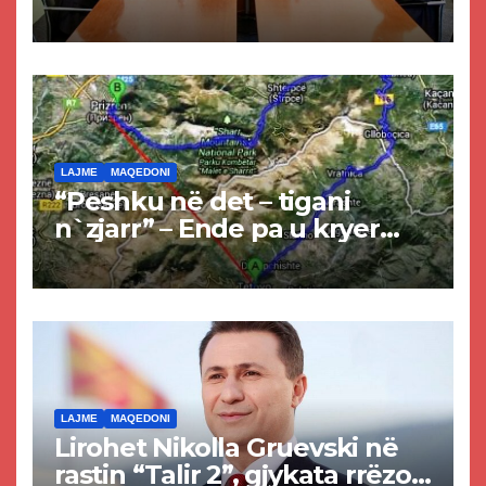
Kurtit dhe Abdixhikut
LAJME
MAQEDONI
“Peshku në det – tigani
n`zjarr” – Ende pa u kryer
projekti i tunelit, komuna e
Tetovës nis punimet për
rrugën Tetovë – Prizren
LAJME
MAQEDONI
Lirohet Nikolla Gruevski në
rastin “Talir 2”, gjykata rrëzon