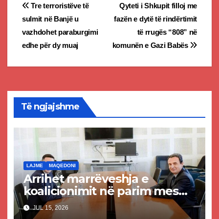
Post
Tre terroristëve të
Qyteti i Shkupit filloj me
sulmit në Banjë u
fazën e dytë të rindërtimit
navigation
vazhdohet paraburgimi
të rrugës “808” në
edhe për dy muaj
komunën e Gazi Babës
Të ngjajshme
LAJME
MAQEDONI
Arrihet marrëveshja e
koalicionimit në parim mes
Kurtit dhe Abdixhikut
JUL 15, 2026