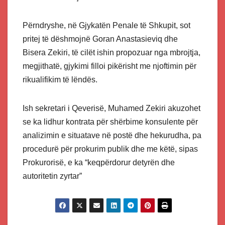
Përndryshe, në Gjykatën Penale të Shkupit, sot
pritej të dëshmojnë Goran Anastasieviq dhe
Bisera Zekiri, të cilët ishin propozuar nga mbrojtja,
megjithatë, gjykimi filloi pikërisht me njoftimin për
rikualifikim të lëndës.
Ish sekretari i Qeverisë, Muhamed Zekiri akuzohet
se ka lidhur kontrata për shërbime konsulente për
analizimin e situatave në postë dhe hekurudha, pa
procedurë për prokurim publik dhe me këtë, sipas
Prokurorisë, e ka “keqpërdorur detyrën dhe
autoritetin zyrtar”