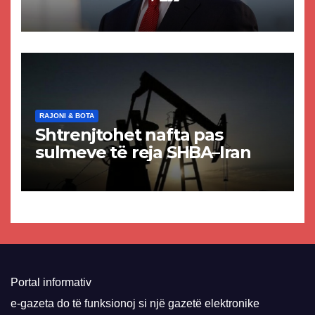
akuzat për ndërtimin e
paligjshëm të selisë së
VMRO-DPMNE-së
RAJONI & BOTA
Shtrenjtohet nafta pas
sulmeve të reja SHBA–Iran
Portal informativ
e-gazeta do të funksionoj si një gazetë elektronike