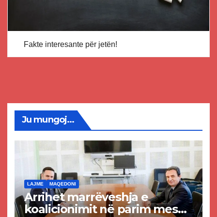
Fakte interesante për jetën!
Ju mungoj...
LAJME
MAQEDONI
Arrihet marrëveshja e
koalicionimit në parim mes