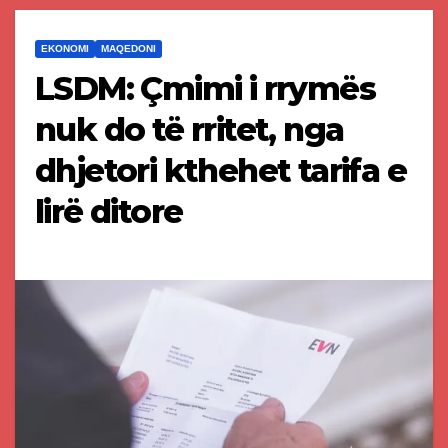
EKONOMI
MAQEDONI
LSDM: Çmimi i rrymës
nuk do të rritet, nga
dhjetori kthehet tarifa e
lirë ditore