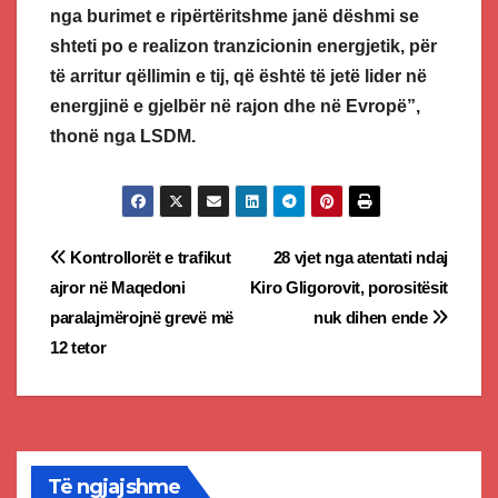
nga burimet e ripërtëritshme janë dëshmi se
shteti po e realizon tranzicionin energjetik, për
të arritur qëllimin e tij, që është të jetë lider në
energjinë e gjelbër në rajon dhe në Evropë”,
thonë nga LSDM.
Post
Kontrollorët e trafikut
28 vjet nga atentati ndaj
ajror në Maqedoni
Kiro Gligorovit, porositësit
navigation
paralajmërojnë grevë më
nuk dihen ende
12 tetor
Të ngjajshme