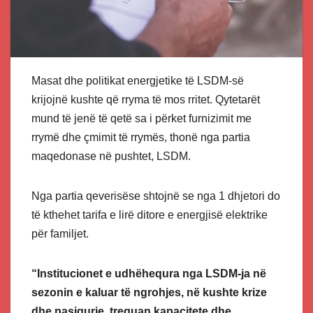
Masat dhe politikat energjetike të LSDM-së
krijojnë kushte që rryma të mos rritet. Qytetarët
mund të jenë të qetë sa i përket furnizimit me
rrymë dhe çmimit të rrymës, thonë nga partia
maqedonase në pushtet, LSDM.
Nga partia qeverisëse shtojnë se nga 1 dhjetori do
të kthehet tarifa e lirë ditore e energjisë elektrike
për familjet.
“Institucionet e udhëhequra nga LSDM-ja në
sezonin e kaluar të ngrohjes, në kushte krize
dhe pasigurie, treguan kapacitete dhe