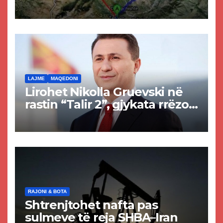
projekti i tunelit, komuna e
Tetovës nis punimet për
rrugën Tetovë – Prizren
LAJME
MAQEDONI
Lirohet Nikolla Gruevski në
rastin “Talir 2”, gjykata rrëzon
akuzat për ndërtimin e
paligjshëm të selisë së
VMRO-DPMNE-së
RAJONI & BOTA
Shtrenjtohet nafta pas
sulmeve të reja SHBA–Iran