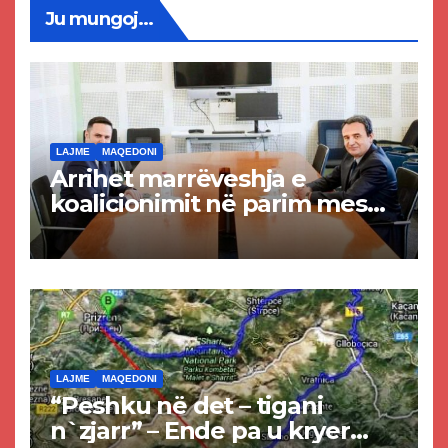
Ju mungoj...
LAJME
MAQEDONI
Arrihet marrëveshja e
koalicionimit në parim mes
Kurtit dhe Abdixhikut
LAJME
MAQEDONI
“Peshku në det – tigani
n`zjarr” – Ende pa u kryer