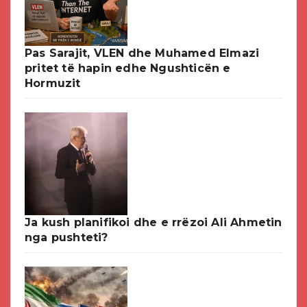
Pas Sarajit, VLEN dhe Muhamed Elmazi
pritet të hapin edhe Ngushticën e
Hormuzit
Ja kush planifikoi dhe e rrëzoi Ali Ahmetin
nga pushteti?