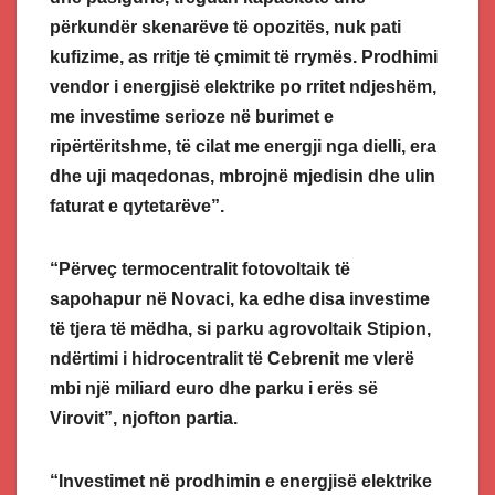
përkundër skenarëve të opozitës, nuk pati
kufizime, as rritje të çmimit të rrymës. Prodhimi
vendor i energjisë elektrike po rritet ndjeshëm,
me investime serioze në burimet e
ripërtëritshme, të cilat me energji nga dielli, era
dhe uji maqedonas, mbrojnë mjedisin dhe ulin
faturat e qytetarëve”.
“Përveç termocentralit fotovoltaik të
sapohapur në Novaci, ka edhe disa investime
të tjera të mëdha, si parku agrovoltaik Stipion,
ndërtimi i hidrocentralit të Cebrenit me vlerë
mbi një miliard euro dhe parku i erës së
Virovit”, njofton partia.
“Investimet në prodhimin e energjisë elektrike