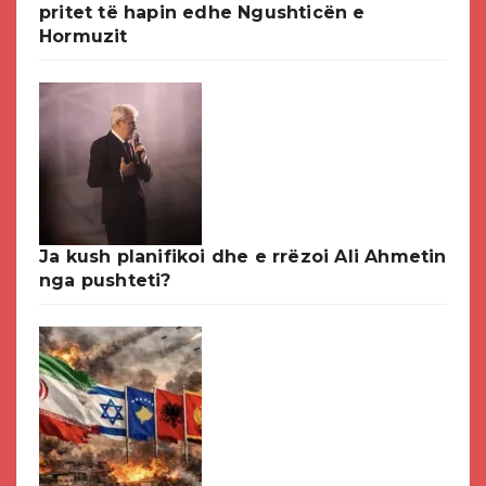
pritet të hapin edhe Ngushticën e
Hormuzit
Ja kush planifikoi dhe e rrëzoi Ali Ahmetin
nga pushteti?