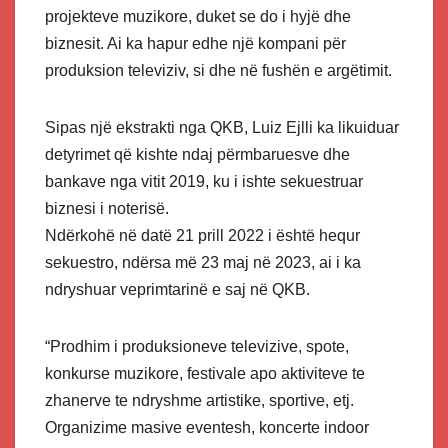
projekteve muzikore, duket se do i hyjë dhe
biznesit. Ai ka hapur edhe një kompani për
produksion televiziv, si dhe në fushën e argëtimit.
Sipas një ekstrakti nga QKB, Luiz Ejlli ka likuiduar
detyrimet që kishte ndaj përmbaruesve dhe
bankave nga vitit 2019, ku i ishte sekuestruar
biznesi i noterisë.
Ndërkohë në datë 21 prill 2022 i është hequr
sekuestro, ndërsa më 23 maj në 2023, ai i ka
ndryshuar veprimtarinë e saj në QKB.
“Prodhim i produksioneve televizive, spote,
konkurse muzikore, festivale apo aktiviteve te
zhanerve te ndryshme artistike, sportive, etj.
Organizime masive eventesh, koncerte indoor