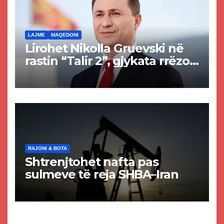
LAJME
MAQEDONI
Lirohet Nikolla Gruevski në
rastin “Talir 2”, gjykata rrëzon
akuzat për ndërtimin e
paligjshëm të selisë së
VMRO-DPMNE-së
RAJONI & BOTA
Shtrenjtohet nafta pas
sulmeve të reja SHBA–Iran