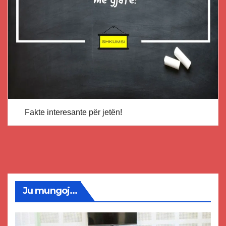
Fakte interesante për jetën!
Ju mungoj...