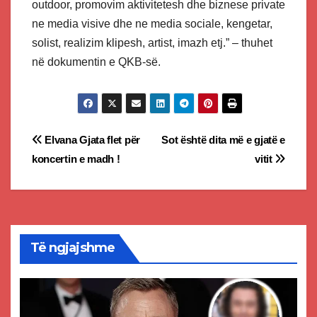
outdoor, promovim aktivitetesh dhe biznese private
ne media visive dhe ne media sociale, kengetar,
solist, realizim klipesh, artist, imazh etj.” – thuhet
në dokumentin e QKB-së.
Post
Elvana Gjata flet për
Sot është dita më e gjatë e
koncertin e madh !
vitit
navigation
Të ngjajshme