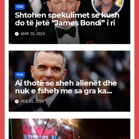
FUN
Shtohen spekulimet se kush
do të jetë “James Bondi” i ri
MAR 20, 2024
FUN
Ai thotë se sheh alienët dhe
nuk e fsheh me sa gra ka
qenë: Robbie Williams feston
FEB 13, 2024
ditëlindjen e tij të 50-të