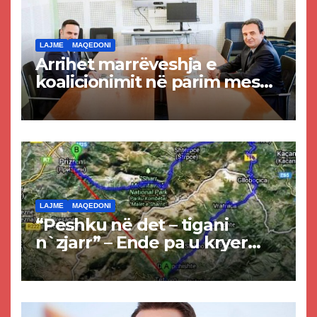
LAJME
MAQEDONI
Arrihet marrëveshja e
koalicionimit në parim mes
Kurtit dhe Abdixhikut
LAJME
MAQEDONI
“Peshku në det – tigani
n`zjarr” – Ende pa u kryer
projekti i tunelit, komuna e
Tetovës nis punimet për
rrugën Tetovë – Prizren