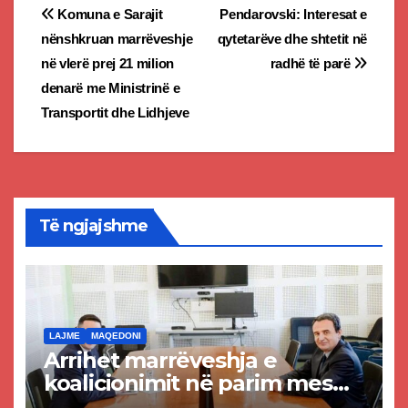
Post
Komuna e Sarajit
Pendarovski: Interesat e
nënshkruan marrëveshje
qytetarëve dhe shtetit në
navigation
në vlerë prej 21 milion
radhë të parë
denarë me Ministrinë e
Transportit dhe Lidhjeve
Të ngjajshme
LAJME
MAQEDONI
Arrihet marrëveshja e
koalicionimit në parim mes
Kurtit dhe Abdixhikut