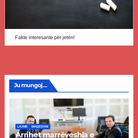
Fakte interesante për jetën!
Ju mungoj...
LAJME
MAQEDONI
Arrihet marrëveshja e