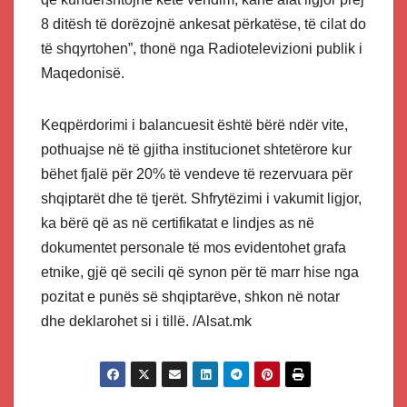
8 ditësh të dorëzojnë ankesat përkatëse, të cilat do
të shqyrtohen”, thonë nga Radiotelevizioni publik i
Maqedonisë.
Keqpërdorimi i balancuesit është bërë ndër vite,
pothuajse në të gjitha institucionet shtetërore kur
bëhet fjalë për 20% të vendeve të rezervuara për
shqiptarët dhe të tjerët. Shfrytëzimi i vakumit ligjor,
ka bërë që as në certifikatat e lindjes as në
dokumentet personale të mos evidentohet grafa
etnike, gjë që secili që synon për të marr hise nga
pozitat e punës së shqiptarëve, shkon në notar
dhe deklarohet si i tillë. /Alsat.mk