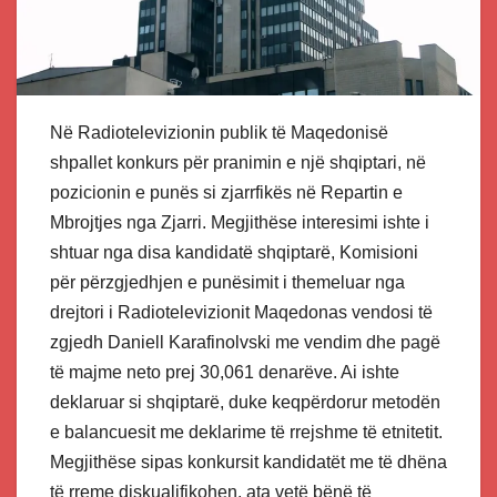
Në Radiotelevizionin publik të Maqedonisë
shpallet konkurs për pranimin e një shqiptari, në
pozicionin e punës si zjarrfikës në Repartin e
Mbrojtjes nga Zjarri. Megjithëse interesimi ishte i
shtuar nga disa kandidatë shqiptarë, Komisioni
për përzgjedhjen e punësimit i themeluar nga
drejtori i Radiotelevizionit Maqedonas vendosi të
zgjedh Daniell Karafinolvski me vendim dhe pagë
të majme neto prej 30,061 denarëve. Ai ishte
deklaruar si shqiptarë, duke keqpërdorur metodën
e balancuesit me deklarime të rrejshme të etnitetit.
Megjithëse sipas konkursit kandidatët me të dhëna
të rreme diskualifikohen, ata vetë bënë të