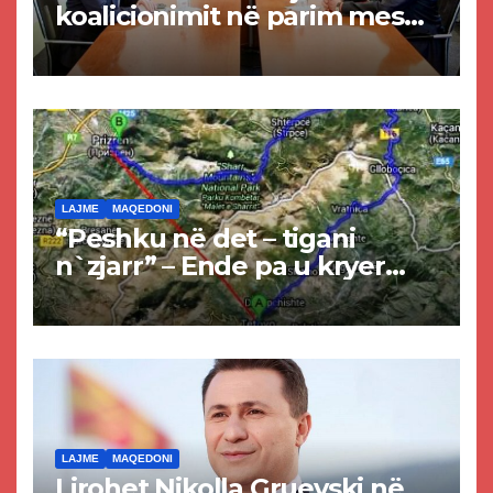
koalicionimit në parim mes
Kurtit dhe Abdixhikut
LAJME
MAQEDONI
“Peshku në det – tigani
n`zjarr” – Ende pa u kryer
projekti i tunelit, komuna e
Tetovës nis punimet për
rrugën Tetovë – Prizren
LAJME
MAQEDONI
Lirohet Nikolla Gruevski në