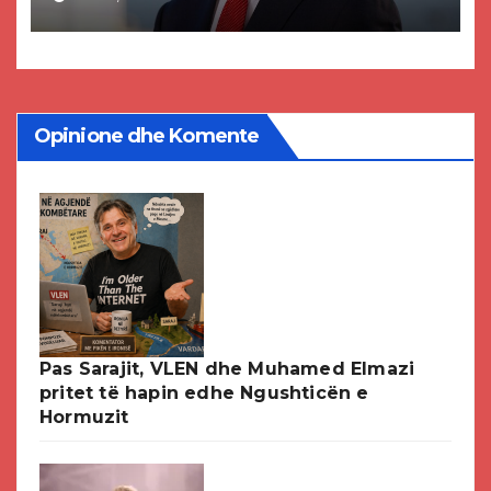
paligjshëm të selisë së VMRO-
DPMNE-së
Opinione dhe Komente
Pas Sarajit, VLEN dhe Muhamed Elmazi
pritet të hapin edhe Ngushticën e
Hormuzit