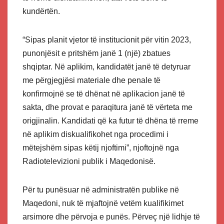
kundërtën.
“Sipas planit vjetor të institucionit për vitin 2023,
punonjësit e pritshëm janë 1 (një) zbatues
shqiptar. Në aplikim, kandidatët janë të detyruar
me përgjegjësi materiale dhe penale të
konfirmojnë se të dhënat në aplikacion janë të
sakta, dhe provat e paraqitura janë të vërteta me
origjinalin. Kandidati që ka futur të dhëna të rreme
në aplikim diskualifikohet nga procedimi i
mëtejshëm sipas këtij njoftimi”, njoftojnë nga
Radiotelevizioni publik i Maqedonisë.
Për tu punësuar në administratën publike në
Maqedoni, nuk të mjaftojnë vetëm kualifikimet
arsimore dhe përvoja e punës. Përveç një lidhje të