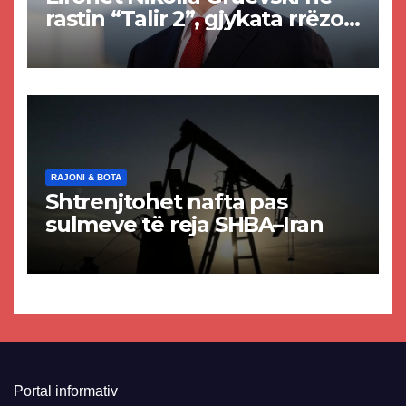
rastin “Talir 2”, gjykata rrëzon
akuzat për ndërtimin e
paligjshëm të selisë së
VMRO-DPMNE-së
RAJONI & BOTA
Shtrenjtohet nafta pas
sulmeve të reja SHBA–Iran
Portal informativ