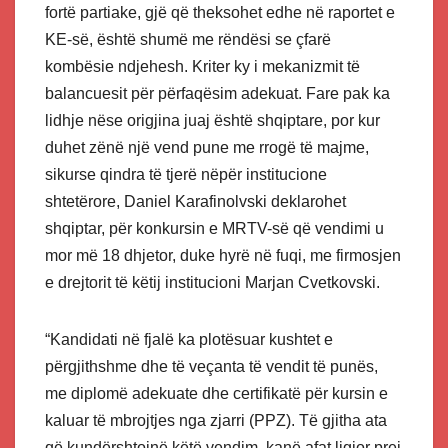
fortë partiake, gjë që theksohet edhe në raportet e
KE-së, është shumë me rëndësi se çfarë
kombësie ndjehesh. Kriter ky i mekanizmit të
balancuesit për përfaqësim adekuat. Fare pak ka
lidhje nëse origjina juaj është shqiptare, por kur
duhet zënë një vend pune me rrogë të majme,
sikurse qindra të tjerë nëpër institucione
shtetërore, Daniel Karafinolvski deklarohet
shqiptar, për konkursin e MRTV-së që vendimi u
mor më 18 dhjetor, duke hyrë në fuqi, me firmosjen
e drejtorit të këtij institucioni Marjan Cvetkovski.
“Kandidati në fjalë ka plotësuar kushtet e
përgjithshme dhe të veçanta të vendit të punës,
me diplomë adekuate dhe certifikatë për kursin e
kaluar të mbrojtjes nga zjarri (PPZ). Të gjitha ata
që kundërshtojnë këtë vendim, kanë afat ligjor prej