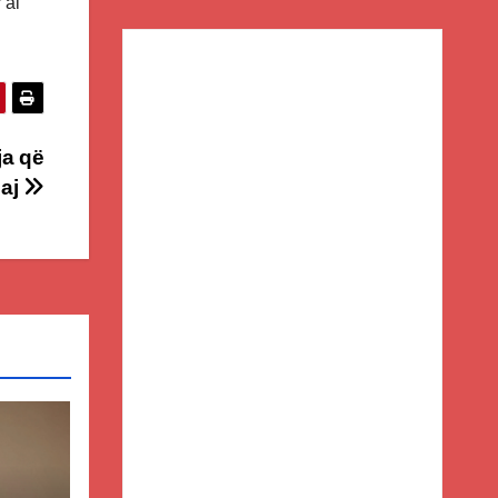
 ai
ja që
uaj