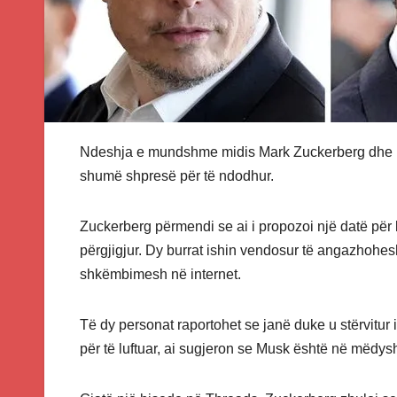
Ndeshja e mundshme midis Mark Zuckerberg dhe Elo
shumë shpresë për të ndodhur.
Zuckerberg përmendi se ai i propozoi një datë për lu
përgjigjur. Dy burrat ishin vendosur të angazhohes
shkëmbimesh në internet.
Të dy personat raportohet se janë duke u stërvitur 
për të luftuar, ai sugjeron se Musk është në mëdysh