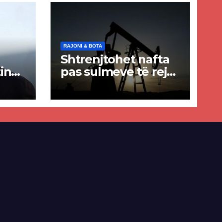
RAJONI & BOTA
Shtrenjtohet nafta
in
pas sulmeve të reja
a
SHBA–Iran
ër
lisë
E-së