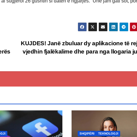
i sugjeroi 26 gushtin si datën e ngjarjes. “Unë jam gati sot, por
KUJDES! Janë zbuluar dy aplikacione të re
jerës
vjedhin fjalëkalime dhe para nga llogaria j
GJI
SHQIPËRI
TEKNOLOGJI