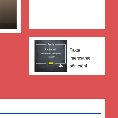
të
Fakte
interesante
për jetën!