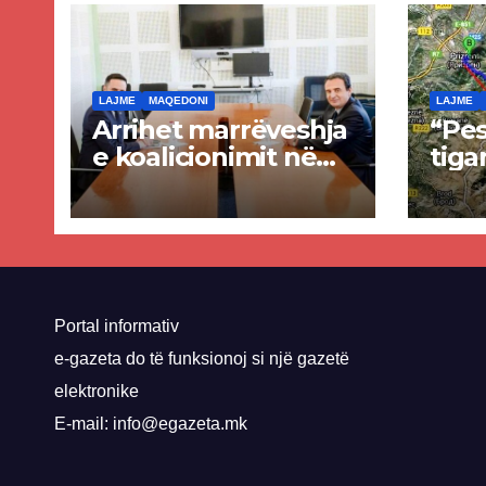
LAJME
MAQEDONI
LAJME
Arrihet marrëveshja
“Pes
e koalicionimit në
tiga
parim mes Kurtit
Ende
dhe Abdixhikut
proje
kom
nis 
rrug
Priz
Portal informativ
e-gazeta do të funksionoj si një gazetë
elektronike
E-mail: info@egazeta.mk