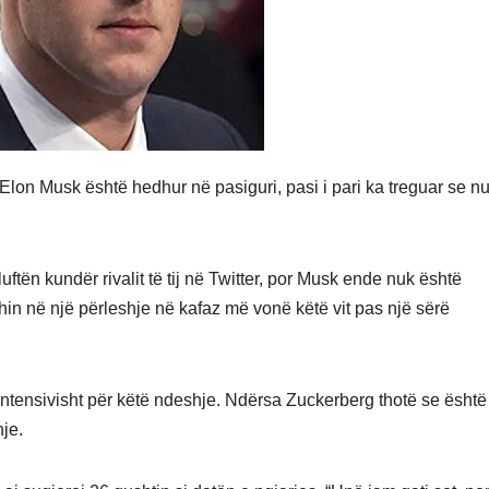
n Musk është hedhur në pasiguri, pasi i pari ka treguar se n
ftën kundër rivalit të tij në Twitter, por Musk ende nuk është
hin në një përleshje në kafaz më vonë këtë vit pas një sërë
intensivisht për këtë ndeshje. Ndërsa Zuckerberg thotë se është 
je.