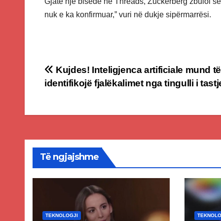
Gjatë një bisede në Threads, Zuckerberg zbuloi se a
nuk e ka konfirmuar,” vuri në dukje sipërmarrësi.
Post
Kujdes! Inteligjenca artificiale mund të
identifikojë fjalëkalimet nga tingulli i tast
navigation
Të ngjajshme
TEKNOLOGJI
TEKNOLO