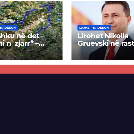
MAQEDONI
LAJME
MAQEDONI
hku në det –
Lirohet Nikolla
ni n`zjarr” –
Gruevski në rast
 pa u kryer
“Talir 2”, gjykat
kti i tunelit,
rrëzon akuzat p
una e Tetovës
ndërtimin e
punimet për
paligjshëm të se
ën Tetovë –
së VMRO-DPMN
ren