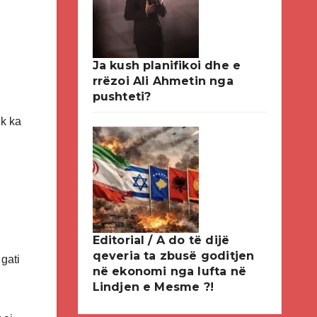
Ja kush planifikoi dhe e
rrëzoi Ali Ahmetin nga
pushteti?
uk ka
Editorial / A do të dijë
qeveria ta zbusë goditjen
gati
në ekonomi nga lufta në
Lindjen e Mesme ?!