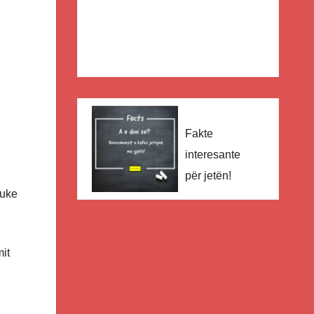
Fakte
interesante
për jetën!
duke
it