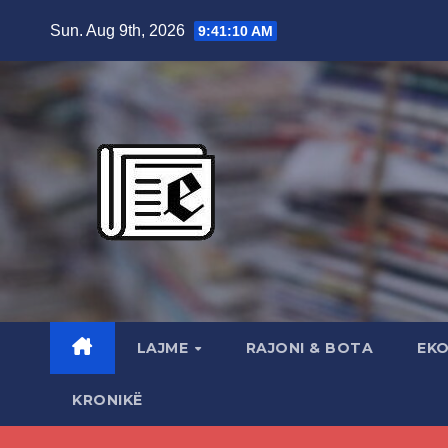
Skip
Sun. Aug 9th, 2026
9:41:11 AM
to
content
LAJME
RAJONI & BOTA
EK
KRONIKË