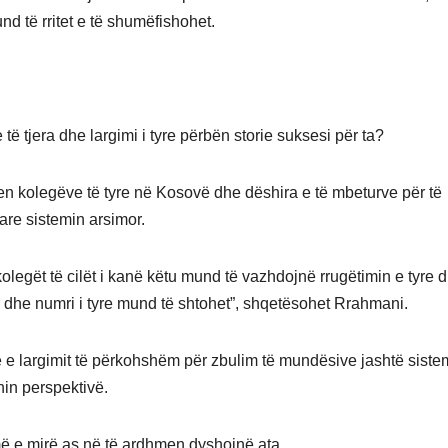
 të rritet e të shumëfishohet.
 tjera dhe largimi i tyre përbën storie suksesi për ta?
len kolegëve të tyre në Kosovë dhe dëshira e të mbeturve për të
are sistemin arsimor.
egët të cilët i kanë këtu mund të vazhdojnë rrugëtimin e tyre 
he numri i tyre mund të shtohet”, shqetësohet Rrahmani.
 e largimit të përkohshëm për zbulim të mundësive jashtë sistem
hin perspektivë.
 më e mirë as në të ardhmen dyshojnë ata.