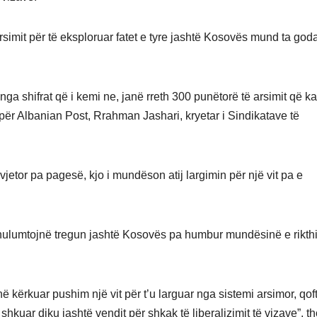
simit për të eksploruar fatet e tyre jashtë Kosovës mund ta god
r nga shifrat që i kemi ne, janë rreth 300 punëtorë të arsimit që k
për Albanian Post, Rrahman Jashari, kryetar i Sindikatave të
etor pa pagesë, kjo i mundëson atij largimin për një vit pa e
 hulumtojnë tregun jashtë Kosovës pa humbur mundësinë e rikthi
kërkuar pushim një vit për t’u larguar nga sistemi arsimor, qof
kuar diku jashtë vendit për shkak të liberalizimit të vizave”, th