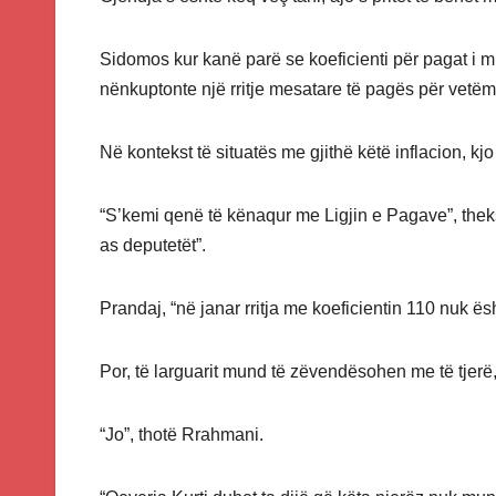
Sidomos kur kanë parë se koeficienti për pagat i mi
nënkuptonte një rritje mesatare të pagës për vetëm
Në kontekst të situatës me gjithë këtë inflacion, kj
“S’kemi qenë të kënaqur me Ligjin e Pagave”, the
as deputetët”.
Prandaj, “në janar rritja me koeficientin 110 nuk 
Por, të larguarit mund të zëvendësohen me të tjerë
“Jo”, thotë Rrahmani.