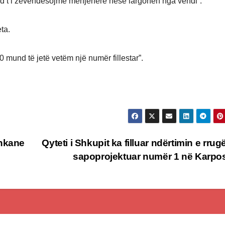
und t’i zëvendësojmë menjëherë nëse largohen nga vendi”.
ta.
 mund të jetë vetëm një numër fillestar”.
shkane
Qyteti i Shkupit ka filluar ndërtimin e rrug
sapoprojektuar numër 1 në Karp