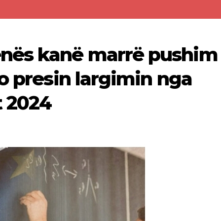
nës kanë marrë pushim
o presin largimin nga
t 2024