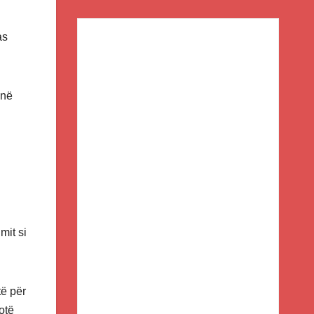
as
anë
mit si
të për
otë