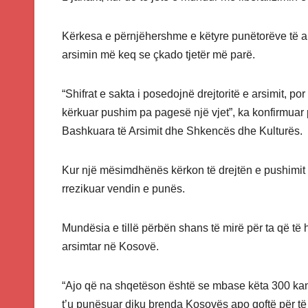
Kërkesa e përnjëhershme e këtyre punëtorëve të ar
arsimin më keq se çkado tjetër më parë.
“Shifrat e sakta i posedojnë drejtoritë e arsimit, po
kërkuar pushim pa pagesë një vjet”, ka konfirmuar 
Bashkuara të Arsimit dhe Shkencës dhe Kulturës.
Kur një mësimdhënës kërkon të drejtën e pushimit vj
rrezikuar vendin e punës.
Mundësia e tillë përbën shans të mirë për ta që të
arsimtar në Kosovë.
“Ajo që na shqetëson është se mbase këta 300 kanë 
t’u punësuar diku brenda Kosovës apo qoftë për të sh