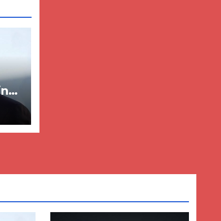
in
ër
lisë
E-