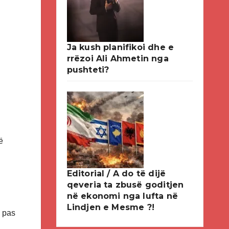
Ja kush planifikoi dhe e
rrëzoi Ali Ahmetin nga
pushteti?
ë
Editorial / A do të dijë
qeveria ta zbusë goditjen
në ekonomi nga lufta në
Lindjen e Mesme ?!
a pas