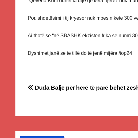
“Qeveria Kurti duhet ta dijë që këta njerëz nuk m
Por, shqetësimi i tij kryesor nuk mbesin këtë 300 ve
Ai thotë se “në SBASHK ekziston frika se numri 300
Dyshimet janë se të tillë do të jenë mijëra./top24
Post
Duda Balje për herë të parë bëhet ze
navigation