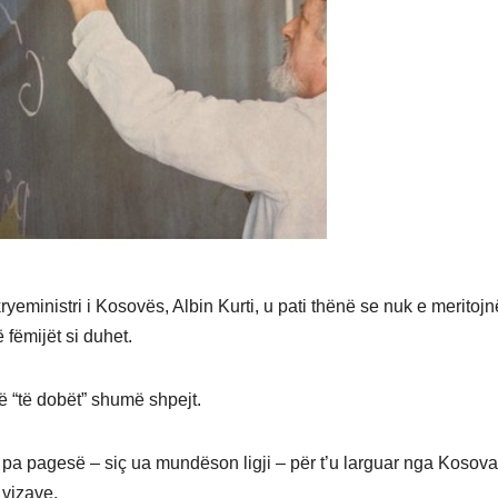
eministri i Kosovës, Albin Kurti, u pati thënë se nuk e meritojn
fëmijët si duhet.
 “të dobët” shumë shpejt.
a pagesë – siç ua mundëson ligji – për t’u larguar nga Kosov
 vizave.