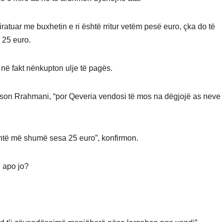
ratuar me buxhetin e ri është rritur vetëm pesë euro, çka do të
 25 euro.
o në fakt nënkupton ulje të pagës.
kson Rrahmani, “por Qeveria vendosi të mos na dëgjojë as neve
është më shumë sesa 25 euro”, konfirmon.
, apo jo?