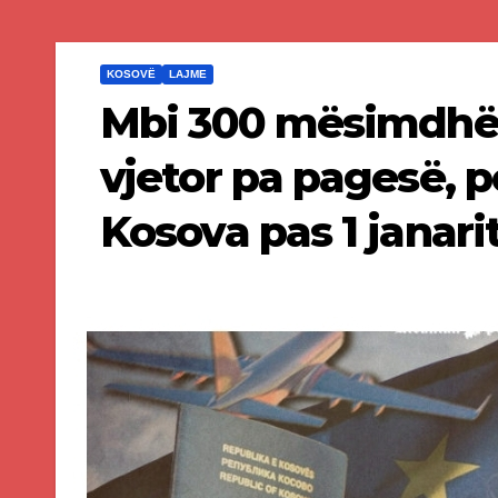
KOSOVË
LAJME
Mbi 300 mësimdhë
vjetor pa pagesë, p
Kosova pas 1 janari