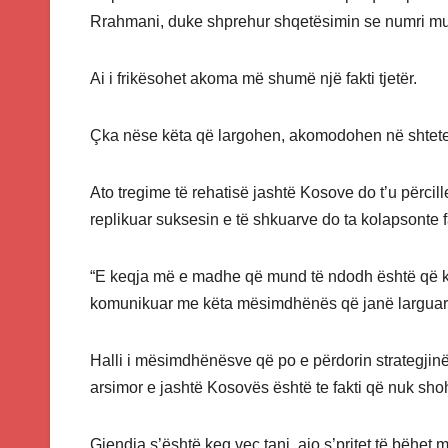
Rrahmani, duke shprehur shqetësimin se numri mund
Ai i frikësohet akoma më shumë një fakti tjetër.
Çka nëse këta që largohen, akomodohen në shtete të
Ato tregime të rehatisë jashtë Kosove do t’u përcil
replikuar suksesin e të shkuarve do ta kolapsonte f
“E keqja më e madhe që mund të ndodh është që kol
komunikuar me këta mësimdhënës që janë larguar d
Halli i mësimdhënësve që po e përdorin strategjinë
arsimor e jashtë Kosovës është te fakti që nuk sho
Gjendja s’është keq veç tani, ajo s’pritet të bëhet