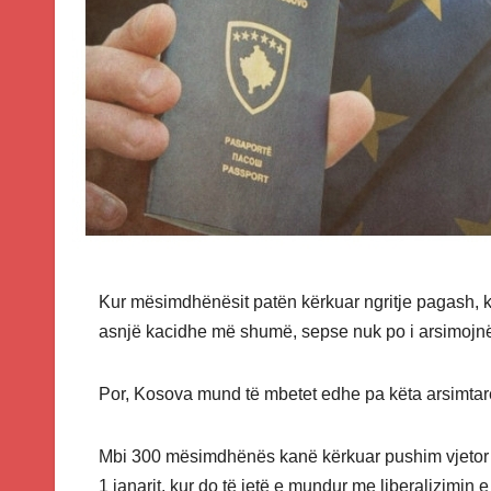
Kur mësimdhënësit patën kërkuar ngritje pagash, kry
asnjë kacidhe më shumë, sepse nuk po i arsimojnë 
Por, Kosova mund të mbetet edhe pa këta arsimtarë
Mbi 300 mësimdhënës kanë kërkuar pushim vjetor p
1 janarit, kur do të jetë e mundur me liberalizimin e