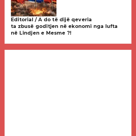
Editorial / A do të dijë qeveria
ta zbusë goditjen në ekonomi nga lufta
në Lindjen e Mesme ?!