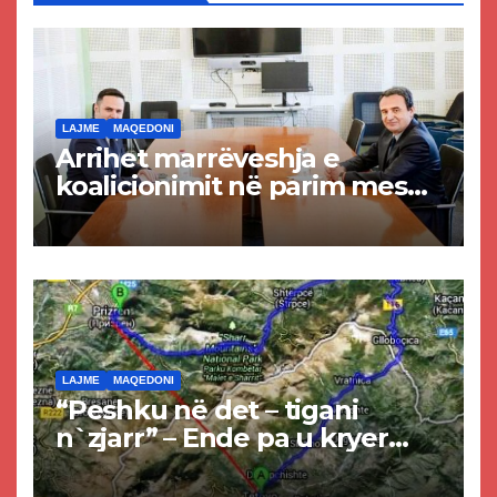
LAJME
MAQEDONI
Arrihet marrëveshja e
koalicionimit në parim mes
Kurtit dhe Abdixhikut
LAJME
MAQEDONI
“Peshku në det – tigani
n`zjarr” – Ende pa u kryer
projekti i tunelit, komuna e
Tetovës nis punimet për