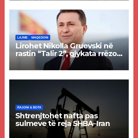
rrugën Tetovë – Prizren
LAJME
MAQEDONI
Lirohet Nikolla Gruevski në
rastin “Talir 2”, gjykata rrëzon
akuzat për ndërtimin e
paligjshëm të selisë së
VMRO-DPMNE-së
RAJONI & BOTA
Shtrenjtohet nafta pas
sulmeve të reja SHBA–Iran