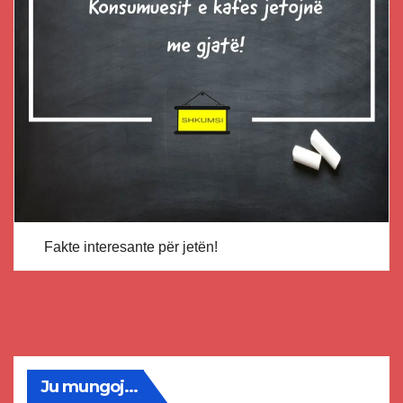
Fakte interesante për jetën!
Ju mungoj...