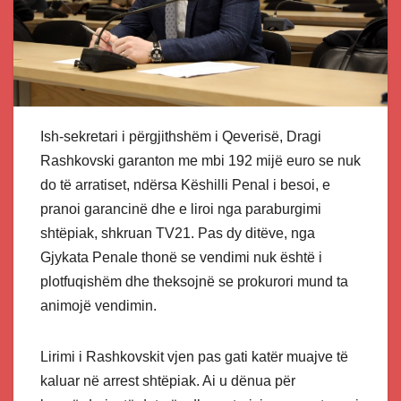
Ish-sekretari i përgjithshëm i Qeverisë, Dragi
Rashkovski garanton me mbi 192 mijë euro se nuk
do të arratiset, ndërsa Këshilli Penal i besoi, e
pranoi garancinë dhe e liroi nga paraburgimi
shtëpiak, shkruan TV21. Pas dy ditëve, nga
Gjykata Penale thonë se vendimi nuk është i
plotfuqishëm dhe theksojnë se prokurori mund ta
animojë vendimin.
Lirimi i Rashkovskit vjen pas gati katër muajve të
kaluar në arrest shtëpiak. Ai u dënua për