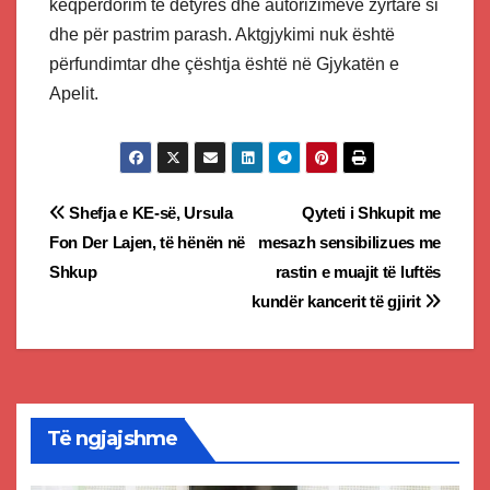
keqpërdorim të detyrës dhe autorizimeve zyrtare si
dhe për pastrim parash. Aktgjykimi nuk është
përfundimtar dhe çështja është në Gjykatën e
Apelit.
Post
Shefja e KE-së, Ursula
Qyteti i Shkupit me
Fon Der Lajen, të hënën në
mesazh sensibilizues me
navigation
Shkup
rastin e muajit të luftës
kundër kancerit të gjirit
Të ngjajshme