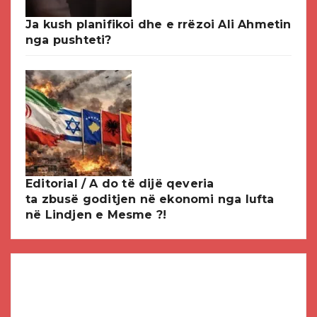
Ja kush planifikoi dhe e rrëzoi Ali Ahmetin
nga pushteti?
Editorial / A do të dijë qeveria
ta zbusë goditjen në ekonomi nga lufta
në Lindjen e Mesme ?!