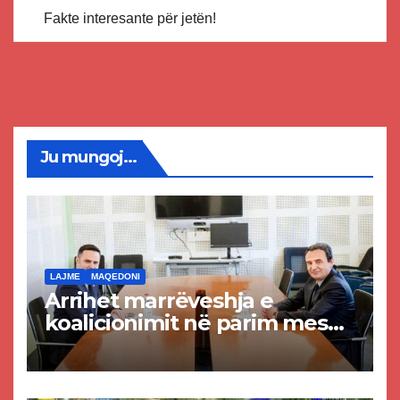
Fakte interesante për jetën!
Ju mungoj...
LAJME
MAQEDONI
Arrihet marrëveshja e
koalicionimit në parim mes
Kurtit dhe Abdixhikut