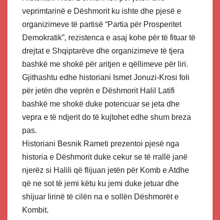
veprimtarinë e Dëshmorit ku ishte dhe pjesë e
organizimeve të partisë “Partia për Prosperitet
Demokratik”, rezistenca e asaj kohe për të fituar të
drejtat e Shqiptarëve dhe organizimeve të tjera
bashkë me shokë për aritjen e qëllimeve për liri.
Gjithashtu edhe historiani Ismet Jonuzi-Krosi foli
për jetën dhe veprën e Dëshmorit Halil Latifi
bashkë me shokë duke potencuar se jeta dhe
vepra e të ndjerit do të kujtohet edhe shum breza
pas.
Historiani Besnik Rameti prezentoi pjesë nga
historia e Dëshmorit duke cekur se të rrallë janë
njerëz si Halili që flijuan jetën për Komb e Atdhe
që ne sot të jemi këtu ku jemi duke jetuar dhe
shijuar lirinë të cilën na e sollën Dëshmorët e
Kombit.