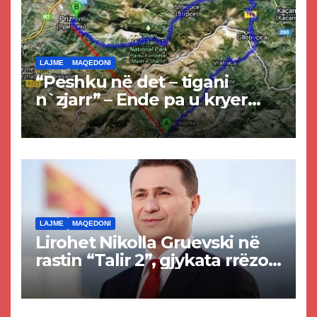
LAJME
MAQEDONI
“Peshku në det – tigani
n`zjarr” – Ende pa u kryer
projekti i tunelit, komuna e
Tetovës nis punimet për
rrugën Tetovë – Prizren
LAJME
MAQEDONI
Lirohet Nikolla Gruevski në
rastin “Talir 2”, gjykata rrëzon
akuzat për ndërtimin e
paligjshëm të selisë së
VMRO-DPMNE-së