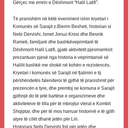
Gërçec me emrin e Dëshmorit “Halil Latifi”.
Të pranishëm në këtë eveniment ishin kryetari i
Komunës së Sarajit z.Blerim Bexheti, historian si
Nebi Dervishi, Ismet Jonuz-Krosi dhe Besnik
Rameti, familjarë dhe bashkëveprimtarë të
Dëshmorit Halil Latifi, gjatë aktivitetit pjesmarrësit
prezantuan pjesë nga historia e veprimtarisë së
Halilit bashkë me shokë në kohën e rezistencës.
Kryetari i komunës së Sarajit në fjalimin e tij
përshëndetës falenderoi të gjithë të pranishmit për
prezencën e tyre, dhe premtoj se komuna e Sarajit
gjithnjë do të jetë bartëse e organizimeve dhe
aktiviteteve të tilla për të mbrojtur vlerat e Kombit
Shqiptar, dhe për të mos harruar historinë e të gjith
atyre të cilët dhanë jetën për Liri.
Historiani Nebi Dervishi foli për jetën dhe