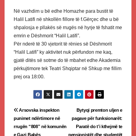
Në vazhdim u bë edhe Homazhe para bustit të
Halil Latifi në shkollën fillore të f.Gërçec dhe u bë
shpalosja e pllakës së rrugës në hyrje të fshatit me
emrin e Dëshmorit “Halil Latifi”.
Për nderë të 30 vjetorit të rënies së Dëshmorit
“Halil Latifi” ky aktivitet nuk përfundon me kaq,
gjatë ditës së sotme do të mbahet edhe Akademia
përkujtimore tek Teatri Shqiptar në Shkup me fillim
prej ora 18:00.
Post
Arsovska inspekton
Bytyqi premton uljen e
punimet ndërtimore në
pagave për funksionarët:
navigation
rrugën “808” në komunën
Paratë do t’i kthejmë te
e Gazi Babës
pensionistët dhe studentët