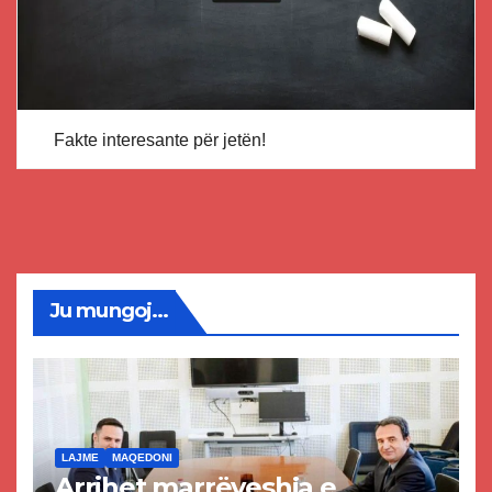
Fakte interesante për jetën!
Ju mungoj...
LAJME
MAQEDONI
Arrihet marrëveshja e