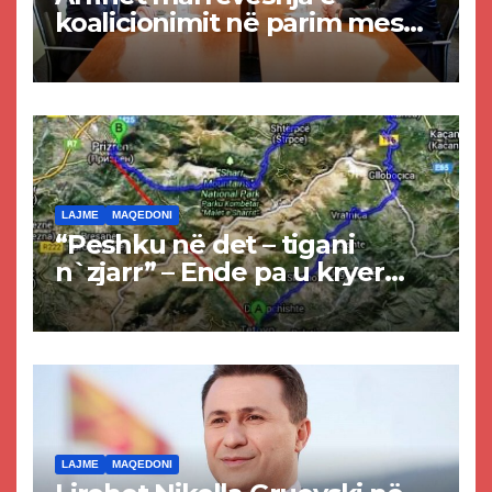
koalicionimit në parim mes
Kurtit dhe Abdixhikut
LAJME
MAQEDONI
“Peshku në det – tigani
n`zjarr” – Ende pa u kryer
projekti i tunelit, komuna e
Tetovës nis punimet për
rrugën Tetovë – Prizren
LAJME
MAQEDONI