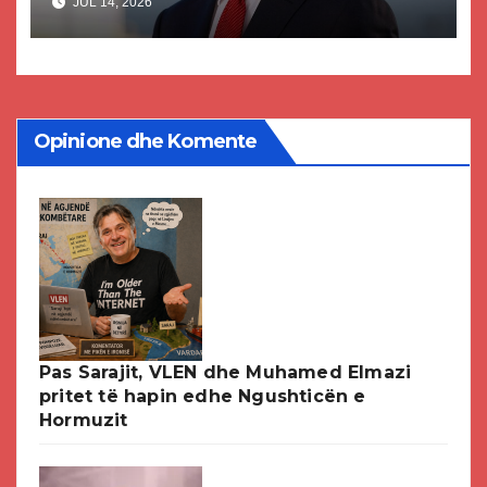
JUL 14, 2026
paligjshëm të selisë së VMRO-
DPMNE-së
Opinione dhe Komente
Pas Sarajit, VLEN dhe Muhamed Elmazi
pritet të hapin edhe Ngushticën e
Hormuzit