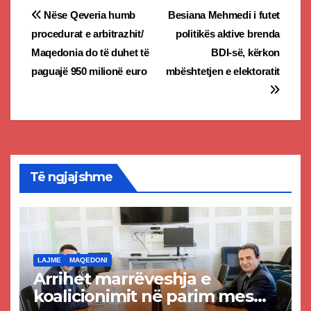
Post
Nëse Qeveria humb
Besiana Mehmedi i futet
procedurat e arbitrazhit/
politikës aktive brenda
navigation
Maqedonia do të duhet të
BDI-së, kërkon
paguajë 950 milionë euro
mbështetjen e elektoratit
Të ngjajshme
LAJME
MAQEDONI
Arrihet marrëveshja e
koalicionimit në parim mes