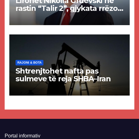
Lirohet Nikolla Gruevski në
rastin “Talir 2”, gjykata rrëzon
akuzat për ndërtimin e
paligjshëm të selisë së
VMRO-DPMNE-së
RAJONI & BOTA
Shtrenjtohet nafta pas
sulmeve të reja SHBA–Iran
Portal informativ