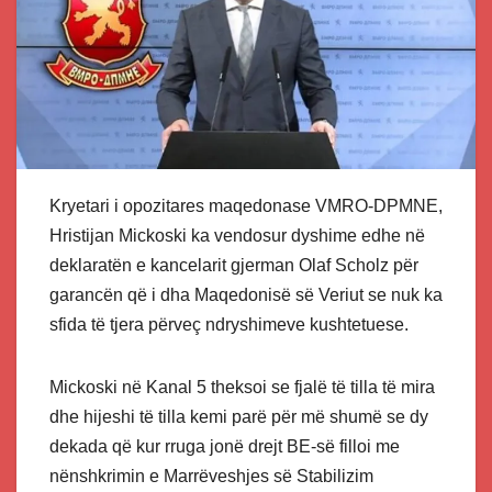
Kryetari i opozitares maqedonase VMRO-DPMNE,
Hristijan Mickoski ka vendosur dyshime edhe në
deklaratën e kancelarit gjerman Olaf Scholz për
garancën që i dha Maqedonisë së Veriut se nuk ka
sfida të tjera përveç ndryshimeve kushtetuese.
Mickoski në Kanal 5 theksoi se fjalë të tilla të mira
dhe hijeshi të tilla kemi parë për më shumë se dy
dekada që kur rruga jonë drejt BE-së filloi me
nënshkrimin e Marrëveshjes së Stabilizim