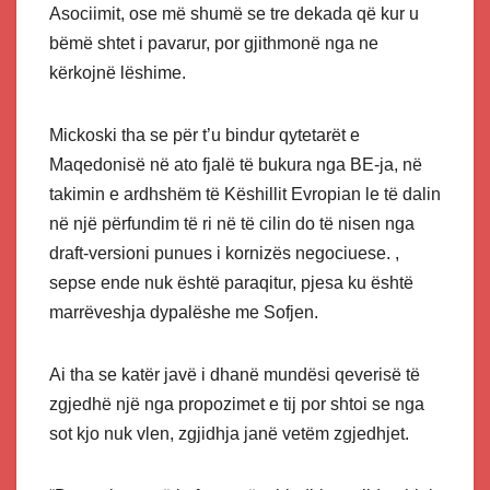
Asociimit, ose më shumë se tre dekada që kur u
bëmë shtet i pavarur, por gjithmonë nga ne
kërkojnë lëshime.
Mickoski tha se për t’u bindur qytetarët e
Maqedonisë në ato fjalë të bukura nga BE-ja, në
takimin e ardhshëm të Këshillit Evropian le të dalin
në një përfundim të ri në të cilin do të nisen nga
draft-versioni punues i kornizës negociuese. ,
sepse ende nuk është paraqitur, pjesa ku është
marrëveshja dypalëshe me Sofjen.
Ai tha se katër javë i dhanë mundësi qeverisë të
zgjedhë një nga propozimet e tij por shtoi se nga
sot kjo nuk vlen, zgjidhja janë vetëm zgjedhjet.