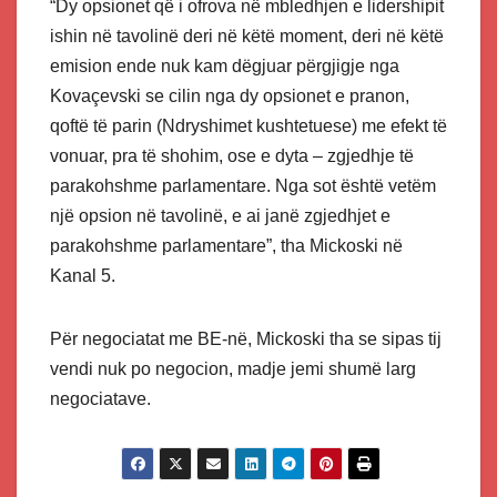
“Dy opsionet që i ofrova në mbledhjen e lidershipit
ishin në tavolinë deri në këtë moment, deri në këtë
emision ende nuk kam dëgjuar përgjigje nga
Kovaçevski se cilin nga dy opsionet e pranon,
qoftë të parin (Ndryshimet kushtetuese) me efekt të
vonuar, pra të shohim, ose e dyta – zgjedhje të
parakohshme parlamentare. Nga sot është vetëm
një opsion në tavolinë, e ai janë zgjedhjet e
parakohshme parlamentare”, tha Mickoski në
Kanal 5.
Për negociatat me BE-në, Mickoski tha se sipas tij
vendi nuk po negocion, madje jemi shumë larg
negociatave.