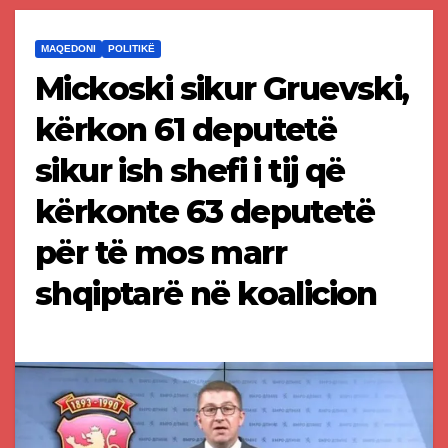
MAQEDONI
POLITIKË
Mickoski sikur Gruevski,
kërkon 61 deputetë
sikur ish shefi i tij që
kërkonte 63 deputetë
për të mos marr
shqiptarë në koalicion