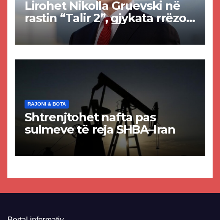
Lirohet Nikolla Gruevski në
rastin “Talir 2”, gjykata rrëzon
akuzat për ndërtimin e
paligjshëm të selisë së
VMRO-DPMNE-së
RAJONI & BOTA
Shtrenjtohet nafta pas
sulmeve të reja SHBA–Iran
Portal informativ