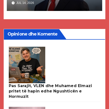
akuzat për ndërtimin e
JUL 14, 2026
paligjshëm të selisë së VMRO-
DPMNE-së
Opinione dhe Komente
Pas Sarajit, VLEN dhe Muhamed Elmazi
pritet të hapin edhe Ngushticën e
Hormuzit