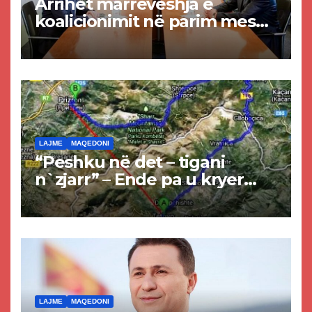
Arrihet marrëveshja e
koalicionimit në parim mes
Kurtit dhe Abdixhikut
LAJME
MAQEDONI
“Peshku në det – tigani
n`zjarr” – Ende pa u kryer
projekti i tunelit, komuna e
Tetovës nis punimet për
rrugën Tetovë – Prizren
LAJME
MAQEDONI