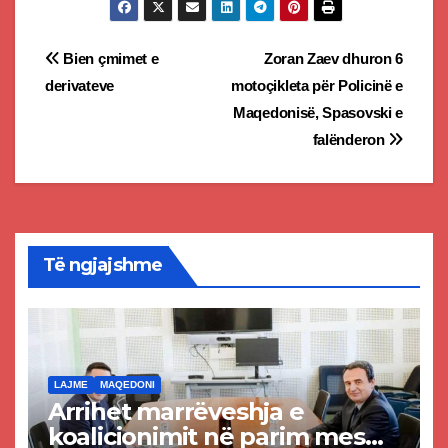
Post
Bien çmimet e
Zoran Zaev dhuron 6
derivateve
motoçikleta për Policinë e
navigation
Maqedonisë, Spasovski e
falënderon
Të ngjajshme
LAJME
MAQEDONI
Arrihet marrëveshja e
koalicionimit në parim mes