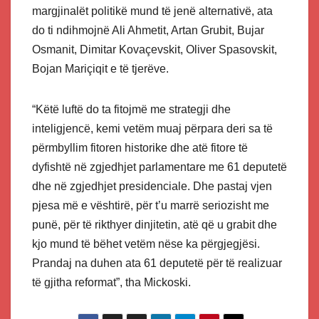
margjinalët politikë mund të jenë alternativë, ata
do ti ndihmojnë Ali Ahmetit, Artan Grubit, Bujar
Osmanit, Dimitar Kovaçevskit, Oliver Spasovskit,
Bojan Mariçiqit e të tjerëve.
“Këtë luftë do ta fitojmë me strategji dhe
inteligjencë, kemi vetëm muaj përpara deri sa të
përmbyllim fitoren historike dhe atë fitore të
dyfishtë në zgjedhjet parlamentare me 61 deputetë
dhe në zgjedhjet presidenciale. Dhe pastaj vjen
pjesa më e vështirë, për t’u marrë seriozisht me
punë, për të rikthyer dinjitetin, atë që u grabit dhe
kjo mund të bëhet vetëm nëse ka përgjegjësi.
Prandaj na duhen ata 61 deputetë për të realizuar
të gjitha reformat”, tha Mickoski.