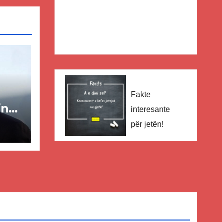
Fakte
in
interesante
për jetën!
ër
lisë
E-