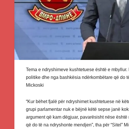
Tema e ndryshimeve kushtetuese është e mbyllur
politike dhe nga bashkësia ndërkombëtare që do t
Mickoski
“Kur bëhet fjalë për ndryshimet kushtetuese në kë
grupi parlamentar nuk e bëjnë këtë sepse janë ko
argument që kam dëgjuar, pavarësisht nëse është
që do të na ndryshonte mendjen”, tha për “Sitel” Mi