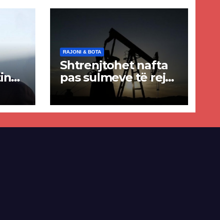
RAJONI & BOTA
Shtrenjtohet nafta
in
pas sulmeve të reja
a
SHBA–Iran
ër
lisë
E-së