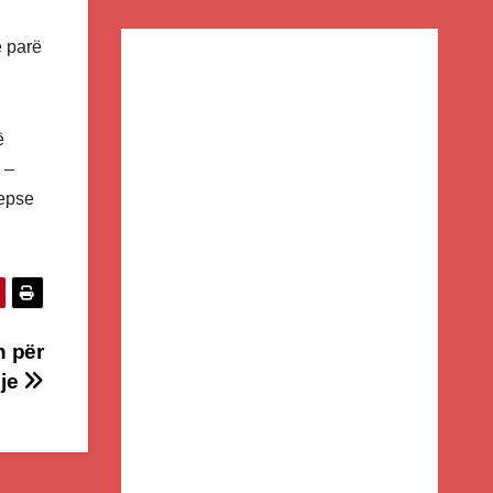
ë parë
ë
 –
sepse
n për
lje