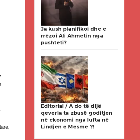
Ja kush planifikoi dhe e
rrëzoi Ali Ahmetin nga
pushteti?
e
n
Editorial / A do të dijë
e
qeveria ta zbusë goditjen
në ekonomi nga lufta në
Lindjen e Mesme ?!
are,