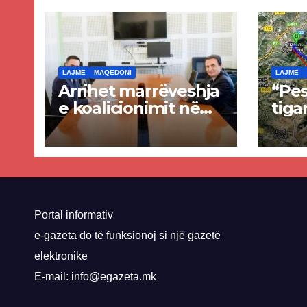
LAJME
MAQEDONI
LAJME
Arrihet marrëveshja
“Pes
e koalicionimit në
tiga
parim mes Kurtit
Ende
dhe Abdixhikut
proje
kom
nis 
rrug
Priz
Portal informativ
e-gazeta do të funksionoj si një gazetë
elektronike
E-mail: info@egazeta.mk