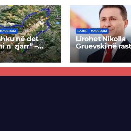
MAQEDONI
LAJME
MAQEDONI
hku në det –
Lirohet Nikolla
ni n`zjarr” –
Gruevski në rast
 pa u kryer
“Talir 2”, gjykat
kti i tunelit,
rrëzon akuzat p
una e Tetovës
ndërtimin e
punimet për
paligjshëm të se
ën Tetovë –
së VMRO-DPMN
ren