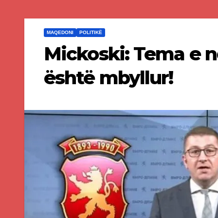
MAQEDONI
POLITIKË
Mickoski: Tema e 
është mbyllur!