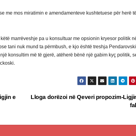
n se me mos miratimin e amendamenteve kushtetuese për herë t
 këtë marrëveshje pa u konsultuar me opsionin kryesor politik n
pse tani nuk mund ta përmbush, e kjo është treshja Pendarovski
jë konsultim më të gjerë, atëherë bënë një gabim kyç politik, 
ckoski.
gjin e
Lloga dorëzoi në Qeveri propozim-Ligji
fa