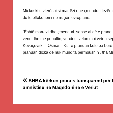
Mickoski e vlerësoi si marrëzi dhe çmenduri tezë
do të bllokohemi në rrugën evropiane.
“Është marrëzi dhe çmenduri, sepse ai që e pranoi
vend dhe me popullin, vendosi veton mbi veten se
Kovaçevski – Osmani. Kur e pranuan këtë pa bërë n
pranuan diçka që nuk mund ta përmbushin”, tha Mi
Post
SHBA kërkon proces transparent për li
amnistisë në Maqedoninë e Veriut
navigation