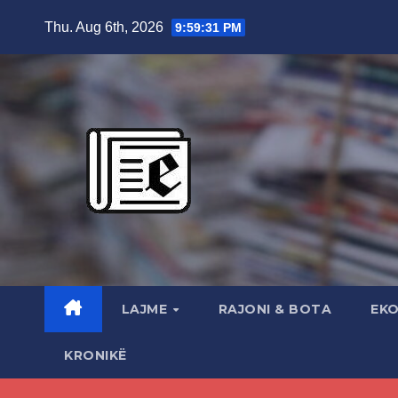
Skip
Thu. Aug 6th, 2026
9:59:32 PM
to
content
LAJME
RAJONI & BOTA
EK
KRONIKË