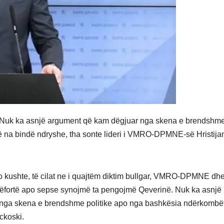
. Nuk ka asnjë argument që kam dëgjuar nga skena e brendshm
ë na bindë ndryshe, tha sonte lideri i VMRO-DPMNE-së Hristija
to kushte, të cilat ne i quajtëm diktim bullgar, VMRO-DPMNE dh
këfortë apo sepse synojmë ta pengojmë Qeverinë. Nuk ka asnjë
 nga skena e brendshme politike apo nga bashkësia ndërkombët
ckoski.