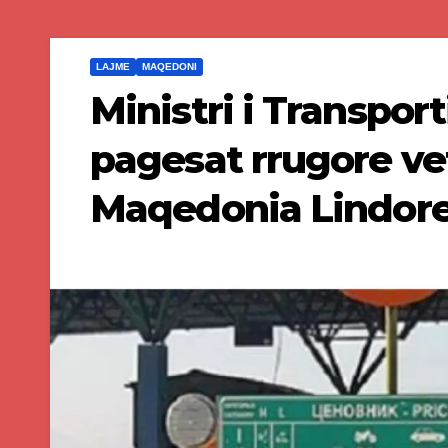
LAJME
MAQEDONI
Ministri i Transpor
pagesat rrugore v
Maqedonia Lindor