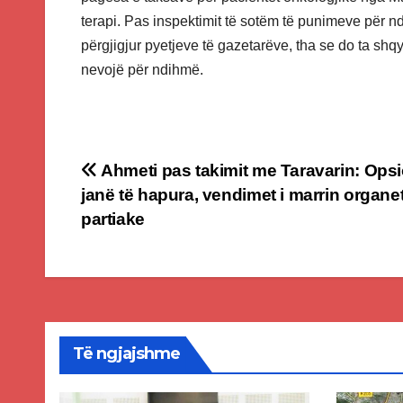
terapi. Pas inspektimit të sotëm të punimeve për nd
përgjigjur pyetjeve të gazetarëve, tha se do ta shq
nevojë për ndihmë.
Post
Ahmeti pas takimit me Taravarin: Ops
janë të hapura, vendimet i marrin organe
navigation
partiake
Të ngjajshme