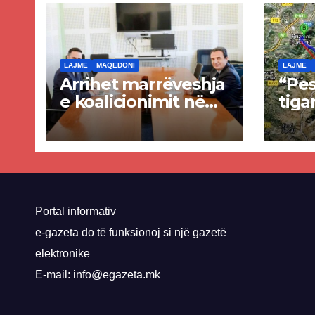
LAJME
MAQEDONI
LAJME
Arrihet marrëveshja
“Pes
e koalicionimit në
tiga
parim mes Kurtit
Ende
dhe Abdixhikut
proje
kom
nis 
rrug
Priz
Portal informativ
e-gazeta do të funksionoj si një gazetë
elektronike
E-mail: info@egazeta.mk