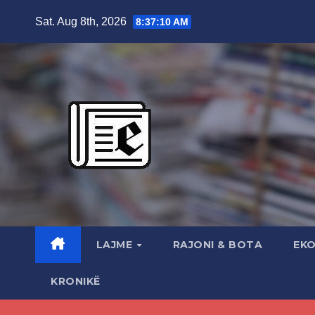
Skip
Sat. Aug 8th, 2026
8:37:11 AM
to
content
LAJME
RAJONI & BOTA
EK
KRONIKË