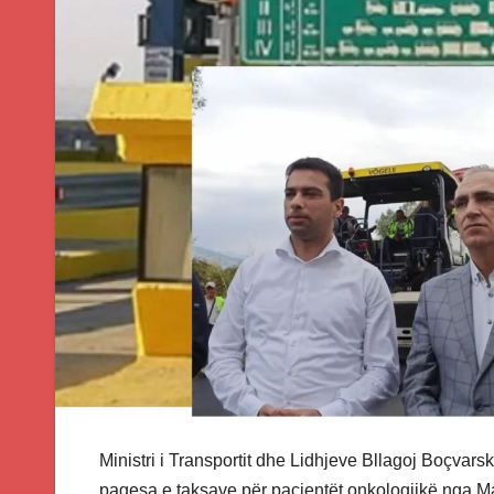
Ministri i Transportit dhe Lidhjeve Bllagoj Boçvarsk
pagesa e taksave për pacientët onkologjikë nga Ma