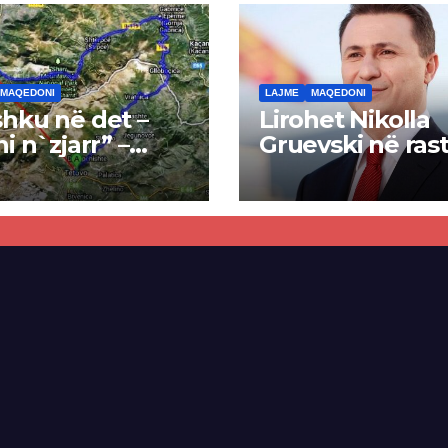
MAQEDONI
LAJME
MAQEDONI
hku në det –
Lirohet Nikolla
ni n`zjarr” –
Gruevski në rast
 pa u kryer
“Talir 2”, gjykat
kti i tunelit,
rrëzon akuzat p
una e Tetovës
ndërtimin e
punimet për
paligjshëm të se
ën Tetovë –
së VMRO-DPMN
ren