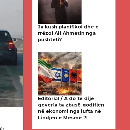
Ja kush planifikoi dhe e
rrëzoi Ali Ahmetin nga
pushteti?
Editorial / A do të dijë
qeveria ta zbusë goditjen
në ekonomi nga lufta në
Lindjen e Mesme ?!
ër