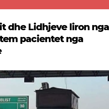
tit dhe Lidhjeve liron ng
etem pacientet nga
e