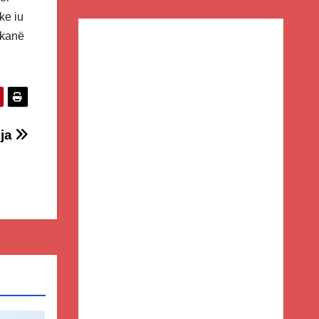
ke iu
 kanë
eja