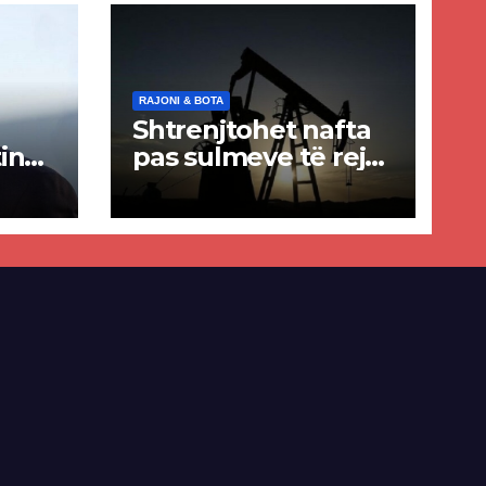
RAJONI & BOTA
Shtrenjtohet nafta
in
pas sulmeve të reja
a
SHBA–Iran
ër
lisë
E-së