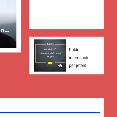
in
ër
Fakte
lisë
interesante
E-
për jetën!