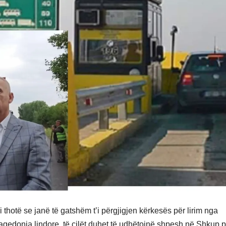
i thotë se janë të gatshëm t’i përgjigjen kërkesës për lirim nga
qedonia lindore, të cilët duhet të udhëtojnë shpesh në Shkup p