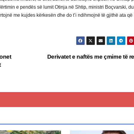
ërtimin e pendës së lumit Otinja në Shtip, ministri Boçvarski, du
yrtojnë me kujdes kërkesën dhe do t’i ndihmojnë të gjithë ata që
ionet
Derivatet e naftës me çmime të r
t