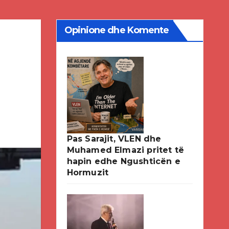
Opinione dhe Komente
a
Pas Sarajit, VLEN dhe
Muhamed Elmazi pritet të
hapin edhe Ngushticën e
Hormuzit