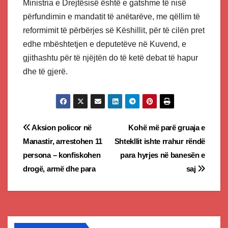
Ministria e Drejtësisë është e gatshme të nisë
përfundimin e mandatit të anëtarëve, me qëllim të
reformimit të përbërjes së Këshillit, për të cilën pret
edhe mbështetjen e deputetëve në Kuvend, e
gjithashtu për të njëjtën do të ketë debat të hapur
dhe të gjerë.
Post
Aksion policor në
Kohë më parë gruaja e
Manastir, arrestohen 11
Shtekllit ishte rrahur rëndë
navigation
persona – konfiskohen
para hyrjes në banesën e
drogë, armë dhe para
saj