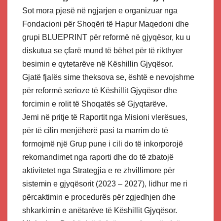
Sot mora pjesë në ngjarjen e organizuar nga
Fondacioni për Shoqëri të Hapur Maqedoni dhe
grupi BLUEPRINT për reformë në gjyqësor, ku u
diskutua se çfarë mund të bëhet për të rikthyer
besimin e qytetarëve në Këshillin Gjyqësor.
Gjatë fjalës sime theksova se, është e nevojshme
për reformë serioze të Këshillit Gjyqësor dhe
forcimin e rolit të Shoqatës së Gjyqtarëve.
Jemi në pritje të Raportit nga Misioni vlerësues,
për të cilin menjëherë pasi ta marrim do të
formojmë një Grup pune i cili do të inkorporojë
rekomandimet nga raporti dhe do të zbatojë
aktivitetet nga Strategjia e re zhvillimore për
sistemin e gjyqësorit (2023 – 2027), lidhur me ri
përcaktimin e procedurës për zgjedhjen dhe
shkarkimin e anëtarëve të Këshillit Gjyqësor.