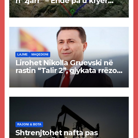
n`zjarr” – Ende pa u kryer
projekti i tunelit, komuna e
Tetovës nis punimet për
rrugën Tetovë – Prizren
LAJME
MAQEDONI
Lirohet Nikolla Gruevski në
rastin “Talir 2”, gjykata rrëzon
akuzat për ndërtimin e
paligjshëm të selisë së
VMRO-DPMNE-së
RAJONI & BOTA
Shtrenjtohet nafta pas