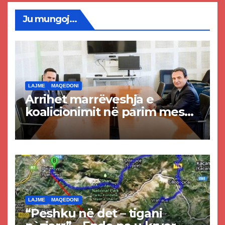
Ju mungoj...
LAJME
MAQEDONI
Arrihet marrëveshja e
koalicionimit në parim mes
Kurtit dhe Abdixhikut
LAJME
MAQEDONI
“Peshku në det – tigani