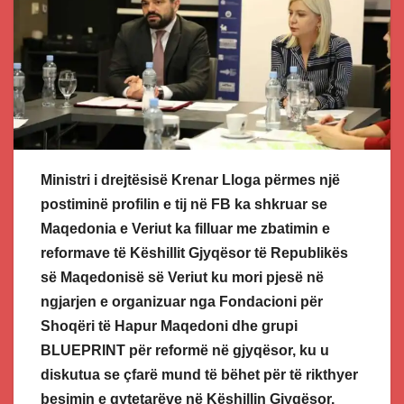
Ministri i drejtësisë Krenar Lloga përmes një
postiminë profilin e tij në FB ka shkruar se
Maqedonia e Veriut ka filluar me zbatimin e
reformave të Këshillit Gjyqësor të Republikës
së Maqedonisë së Veriut ku mori pjesë në
ngjarjen e organizuar nga Fondacioni për
Shoqëri të Hapur Maqedoni dhe grupi
BLUEPRINT për reformë në gjyqësor, ku u
diskutua se çfarë mund të bëhet për të rikthyer
besimin e qytetarëve në Këshillin Gjyqësor.