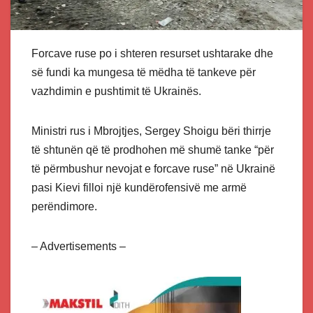
Forcave ruse po i shteren resurset ushtarake dhe
së fundi ka mungesa të mëdha të tankeve për
vazhdimin e pushtimit të Ukrainës.
Ministri rus i Mbrojtjes, Sergey Shoigu bëri thirrje
të shtunën që të prodhohen më shumë tanke “për
të përmbushur nevojat e forcave ruse” në Ukrainë
pasi Kievi filloi një kundërofensivë me armë
perëndimore.
– Advertisements –