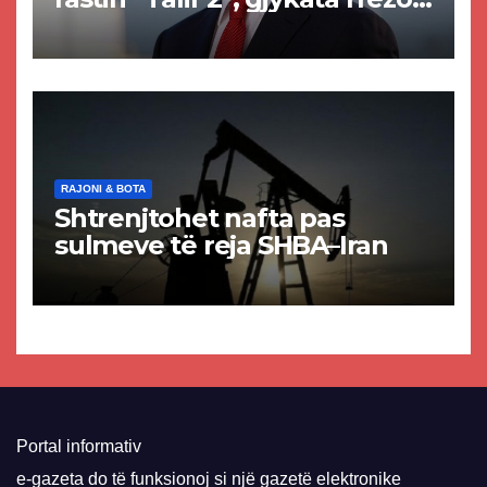
akuzat për ndërtimin e
paligjshëm të selisë së
VMRO-DPMNE-së
RAJONI & BOTA
Shtrenjtohet nafta pas
sulmeve të reja SHBA–Iran
Portal informativ
e-gazeta do të funksionoj si një gazetë elektronike