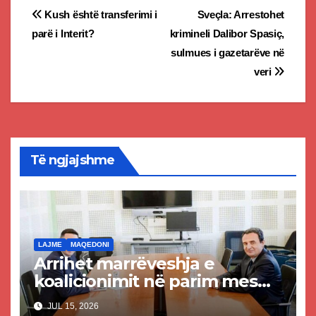
Post
Kush është transferimi i
Sveçla: Arrestohet
parë i Interit?
krimineli Dalibor Spasiç,
navigation
sulmues i gazetarëve në
veri
Të ngjajshme
LAJME
MAQEDONI
Arrihet marrëveshja e
koalicionimit në parim mes
Kurtit dhe Abdixhikut
JUL 15, 2026