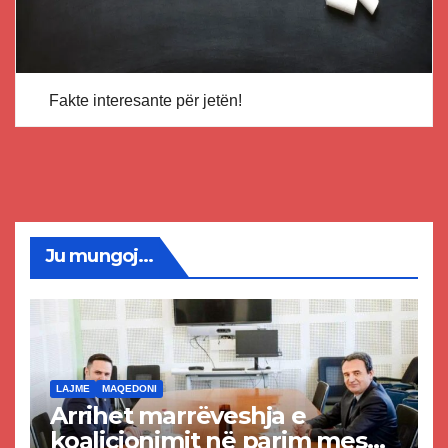
Fakte interesante për jetën!
Ju mungoj...
LAJME
MAQEDONI
Arrihet marrëveshja e
koalicionimit në parim mes