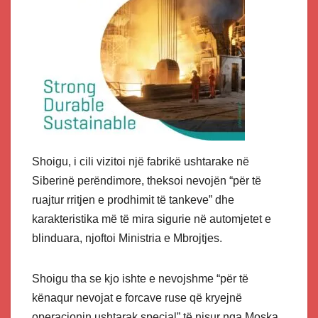
Shoigu, i cili vizitoi një fabrikë ushtarake në
Siberinë perëndimore, theksoi nevojën “për të
ruajtur rritjen e prodhimit të tankeve” dhe
karakteristika më të mira sigurie në automjetet e
blinduara, njoftoi Ministria e Mbrojtjes.
Shoigu tha se kjo ishte e nevojshme “për të
kënaqur nevojat e forcave ruse që kryejnë
operacionin ushtarak special” të nisur nga Moska