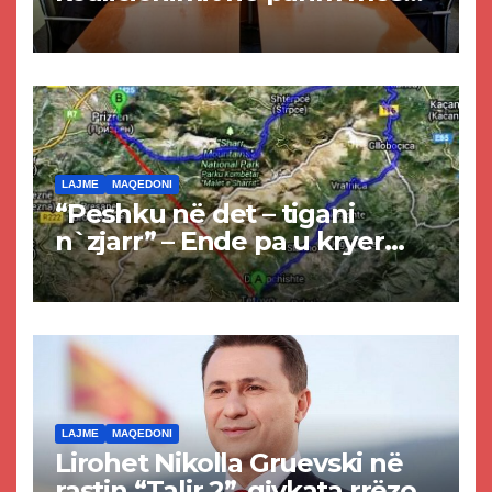
Kurtit dhe Abdixhikut
LAJME
MAQEDONI
“Peshku në det – tigani
n`zjarr” – Ende pa u kryer
projekti i tunelit, komuna e
Tetovës nis punimet për
rrugën Tetovë – Prizren
LAJME
MAQEDONI
Lirohet Nikolla Gruevski në
rastin “Talir 2”, gjykata rrëzon