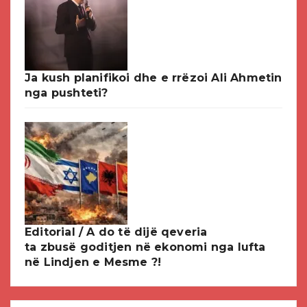
Ja kush planifikoi dhe e rrëzoi Ali Ahmetin
nga pushteti?
Editorial / A do të dijë qeveria
ta zbusë goditjen në ekonomi nga lufta
në Lindjen e Mesme ?!